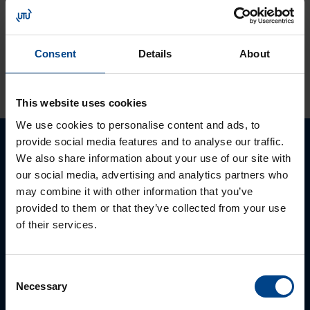
Ilmakatkaisijasarja
hw+
Consent
Details
About
KATSO LISÄÄ ARTIKKELEITA
This website uses cookies
We use cookies to personalise content and ads, to
provide social media features and to analyse our traffic.
Ota yhteyttä!
We also share information about your use of our site with
our social media, advertising and analytics partners who
may combine it with other information that you’ve
Autamme mielellämme, jotta löydämme sinulle
provided to them or that they’ve collected from your use
parhaan ratkaisun. Otathan yhteyttä puhelimitse,
of their services.
sähköpostitse tai verkkolomakkeen kautta.
Consent
Necessary
Selection