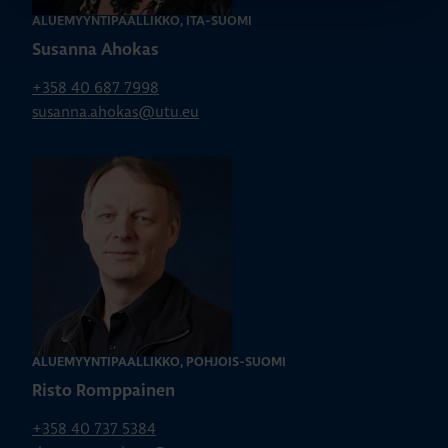
ALUEMYYNTIPÄÄLLIKKÖ, ITÄ-SUOMI
Susanna Ahokas
+358 40 687 7998
susanna.ahokas@utu.eu
ALUEMYYNTIPÄÄLLIKKÖ, POHJOIS-SUOMI
Risto Romppainen
+358 40 737 5384