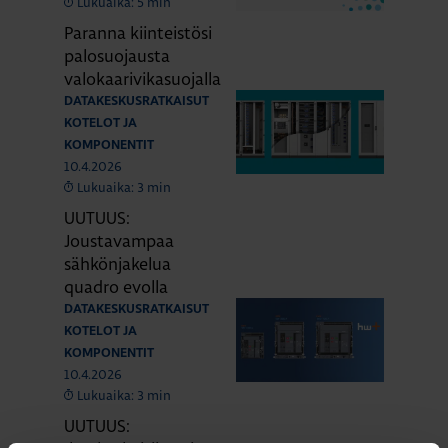
Lukuaika: 5 min
Paranna kiinteistösi
palosuojausta
valokaarivikasuojalla
DATAKESKUSRATKAISUT
KOTELOT JA
KOMPONENTIT
10.4.2026
Lukuaika: 3 min
UUTUUS:
Joustavampaa
sähkönjakelua
quadro evolla
DATAKESKUSRATKAISUT
KOTELOT JA
KOMPONENTIT
10.4.2026
Lukuaika: 3 min
UUTUUS: