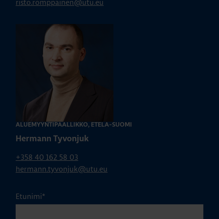
risto.romppainen@utu.eu
ALUEMYYNTIPÄÄLLIKKÖ, ETELÄ-SUOMI
Hermann Tyvonjuk
+358 40 162 58 03
hermann.tyvonjuk@utu.eu
Etunimi
*