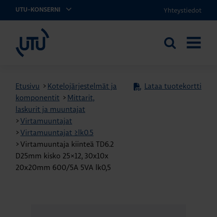
Yhteystiedot
UTU-KONSERNI
UTU
Etsi
AVAA
sivustolta
VALIKK
Etusivu
>
Kotelojärjestelmät ja
Lataa tuotekortti
komponentit
>
Mittarit,
laskurit ja muuntajat
>
Virtamuuntajat
>
Virtamuuntajat ≥lk0.5
>
Virtamuuntaja kiinteä TD6.2
D25mm kisko 25×12, 30x10x
20x20mm 600/5A 5VA lk0,5