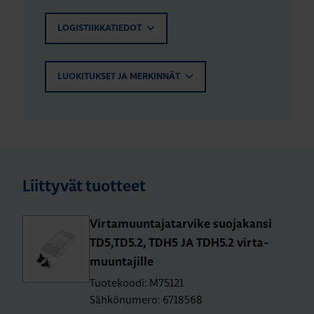
LOGISTIIKKATIEDOT
LUOKITUKSET JA MERKINNÄT
Liittyvät tuotteet
Vir­ta­muun­ta­ja­tar­vi­ke suo­ja­kan­si
TD5,TD5.2, TDH5 JA TDH5.2 vir­ta­
muun­ta­jil­le
Tuotekoodi: M75121
Sähkönumero: 6718568