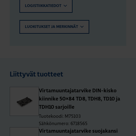
LOGISTIIKKATIEDOT
LUOKITUKSET JA MERKINNÄT
Liittyvät tuotteet
Vir­ta­muun­ta­ja­tar­vi­ke DIN-kis­ko
kiin­ni­ke 50×84 TD8, TDH8, TD10 ja
TDH10 sar­joil­le
Tuotekoodi: M75103
Sähkönumero: 6718565
Vir­ta­muun­ta­ja­tar­vi­ke suo­ja­kan­si