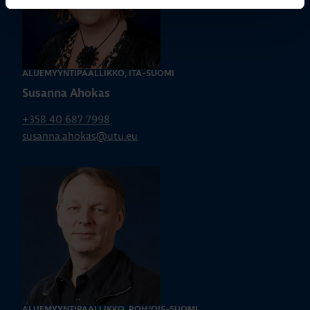
ALUEMYYNTIPÄÄLLIKKÖ, ITÄ-SUOMI
Susanna Ahokas
+358 40 687 7998
susanna.ahokas@utu.eu
ALUEMYYNTIPÄÄLLIKKÖ, POHJOIS-SUOMI