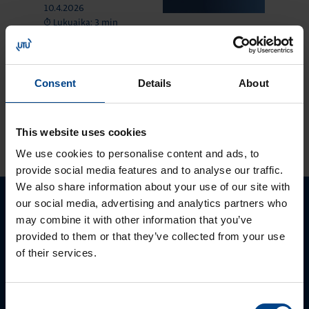
10.4.2026
Lukuaika: 3 min
UUTUUS:
Ilmakatkaisijasarja
hw+
Consent
Details
About
KATSO LISÄÄ ARTIKKELEITA
This website uses cookies
We use cookies to personalise content and ads, to
provide social media features and to analyse our traffic.
We also share information about your use of our site with
our social media, advertising and analytics partners who
Ota yhteyttä!
may combine it with other information that you’ve
provided to them or that they’ve collected from your use
Autamme mielellämme, jotta löydämme sinulle
of their services.
parhaan ratkaisun. Otathan yhteyttä puhelimitse,
sähköpostitse tai verkkolomakkeen kautta.
Consent