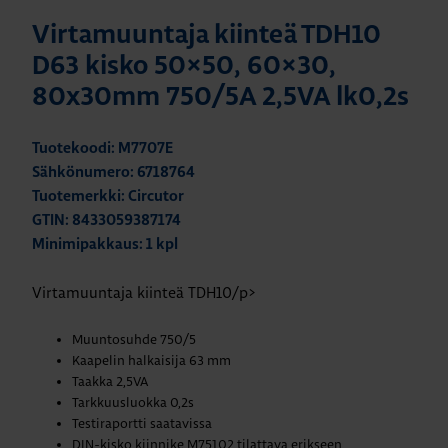
Virtamuuntaja kiinteä TDH10
D63 kisko 50×50, 60×30,
80x30mm 750/5A 2,5VA lk0,2s
Tuotekoodi: M7707E
Sähkönumero: 6718764
Tuotemerkki: Circutor
GTIN: 8433059387174
Minimipakkaus: 1 kpl
Virtamuuntaja kiinteä TDH10/p>
Muuntosuhde 750/5
Kaapelin halkaisija 63 mm
Taakka 2,5VA
Tarkkuusluokka 0,2s
Testiraportti saatavissa
DIN-kisko kiinnike M75102 tilattava erikseen