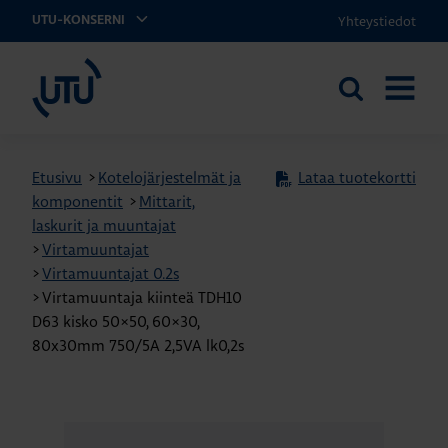
Yhteystiedot
UTU-KONSERNI
UTU
Etsi
AVAA
sivustolta
VALIKK
Etusivu
>
Kotelojärjestelmät ja
Lataa tuotekortti
komponentit
>
Mittarit,
laskurit ja muuntajat
>
Virtamuuntajat
>
Virtamuuntajat 0.2s
>
Virtamuuntaja kiinteä TDH10
D63 kisko 50×50, 60×30,
80x30mm 750/5A 2,5VA lk0,2s