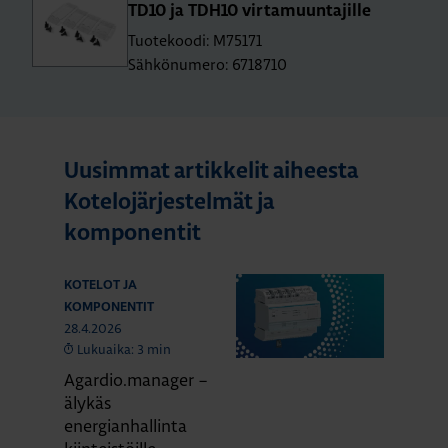
TD10 ja TDH10 vir­ta­muun­ta­jil­le
Tuotekoodi: M75171
Sähkönumero: 6718710
Uusimmat artikkelit aiheesta
Kotelojärjestelmät ja
komponentit
KOTELOT JA
KOMPONENTIT
28.4.2026
Lukuaika: 3 min
Agardio.manager –
älykäs
energianhallinta