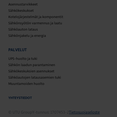
Asennustarvikkeet
Sähkökeskukset
Kotelojärjestelmät ja komponentit
Sähkönsyötön varmennus ja laatu
Sähköauton lataus
Sähkönjakelu ja energia
PALVELUT
UPS-huolto ja tuki
Sähkön laadun parantaminen
Sähkökeskuksien asennukset
Sähköautojen latausasemien tuki
Muuntamoiden huolto
YHTEYSTIEDOT
© UTU Group
Y-tunnus: 1707453-2
Tietosuojaseloste