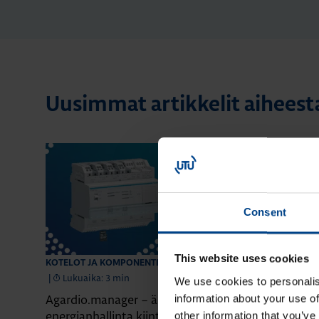
Uusimmat artikkelit aiheest
Consent
This website uses cookies
28.4.2026
KOTELOT JA KOMPONENTIT
KOTELOT JA KO
|
Lukuaika: 3 min
|
Lukuaika: 5 
We use cookies to personalis
Agardio.manager – älykäs
information about your use of
Paranna kiint
energianhallinta kiinteistöille
valokaarivika
other information that you’ve