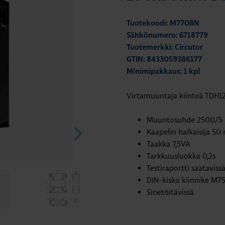
Tuotekoodi: M7708N
Sähkönumero: 6718779
Tuotemerkki: Circutor
GTIN: 8433059386177
Minimipakkaus: 1 kpl
Virtamuuntaja kiinteä TDH1
Muuntosuhde 2500/5
Kaapelin halkaisija 5
Taakka 7,5VA
Tarkkuusluokka 0,2s
Testiraportti saataviss
DIN-kisko kiinnike M75
Sinetöitävissä