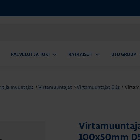
PALVELUT JA TUKI
RATKAISUT
UTU GROUP
aa
Avaa
Avaa
A
valikko
alavalikko
alavalikko
a
urit ja muuntajat
>
Virtamuuntajat
>
Virtamuuntajat 0.2s
>
Virtam
Virtamuuntaja
100x50mm D50