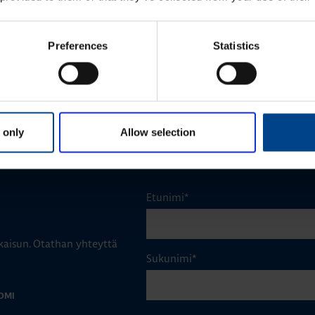
Preferences
Statistics
KATSO LISÄÄ ARTIKKELEITA
 only
Allow selection
Etunimi
*
aisun. Otathan yhteyttä
Sukunimi
*
OMI