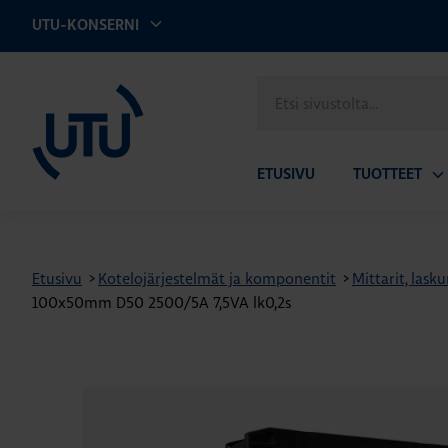
UTU-KONSERNI
UTU
Etsi
sivustolta
ETUSIVU
TUOTTEET
Av
ala
Etusivu
>
Kotelojärjestelmät ja komponentit
>
Mittarit, lask
100x50mm D50 2500/5A 7,5VA lk0,2s