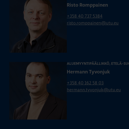
Risto Romppainen
+358 40 737 5384
risto.romppainen@utu.eu
ALUEMYYNTIPÄÄLLIKKÖ, ETELÄ-SU
Hermann Tyvonjuk
+358 40 162 58 03
hermann.tyvonjuk@utu.eu