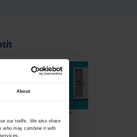
tit
About
DATAKESKUSRATKAISUT
KOTELOT JA
KOMPONENTIT
se our traffic. We also share
10.4.2026
|
Lukuaika: 3 min
ers who may combine it with
UUTUUS: Joustavampaa
 services.