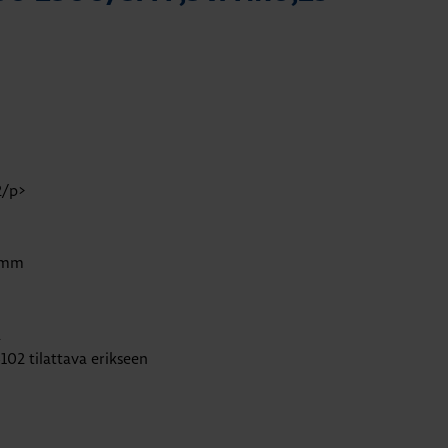
2/p>
0 mm
a
102 tilattava erikseen