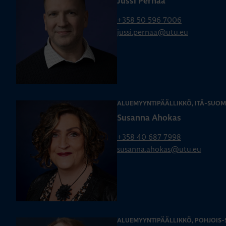
Jussi Pernaa
+358 50 596 7006
jussi.pernaa@utu.eu
ALUEMYYNTIPÄÄLLIKKÖ, ITÄ-SUOM
Susanna Ahokas
+358 40 687 7998
susanna.ahokas@utu.eu
ALUEMYYNTIPÄÄLLIKKÖ, POHJOIS