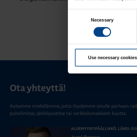
Consent
Necessary
Selection
Use necessary cookies
Ota yhteyttä!
Autamme mielellämme, jotta löydämme sinulle parhaan ratk
puhelimitse, sähköpostitse tai verkkolomakkeen kautta.
ALUEMYYNTIPÄÄLLIKKÖ, LÄNSI-SU