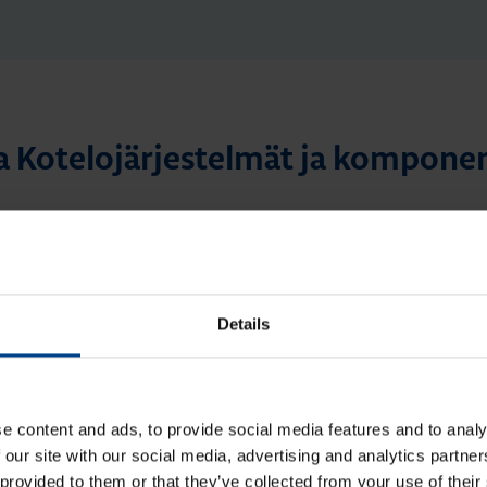
a Kotelojärjestelmät ja komponen
Details
20.4.2026
MPONENTIT
DATAKESKUSRATKAISUT
KOTELOT JA
min
KOMPONENTIT
e content and ads, to provide social media features and to analy
10.4.2026
|
Lukuaika: 3 min
 our site with our social media, advertising and analytics partn
eistösi palosuojausta
UUTUUS: Ilmakatkaisijasarja hw+
suojalla
 provided to them or that they’ve collected from your use of their