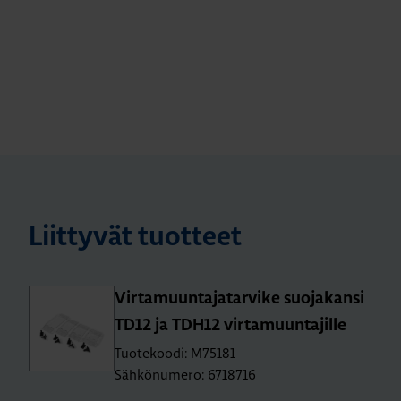
Liittyvät tuotteet
Vir­ta­muun­ta­ja­tar­vi­ke suo­ja­kan­si
TD12 ja TDH12 vir­ta­muun­ta­jil­le
Tuotekoodi: M75181
Sähkönumero: 6718716