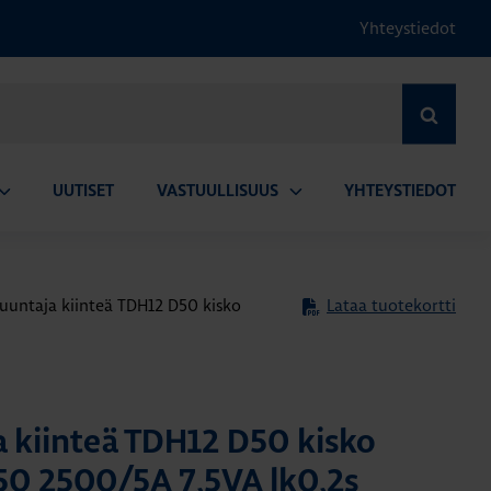
Yhteystiedot
HAE
UUTISET
VASTUULLISUUS
YHTEYSTIEDOT
vaa
Avaa
lavalikko
alavalikko
uuntaja kiinteä TDH12 D50 kisko
Lataa tuotekortti
 kiinteä TDH12 D50 kisko
 2500/5A 7,5VA lk0,2s