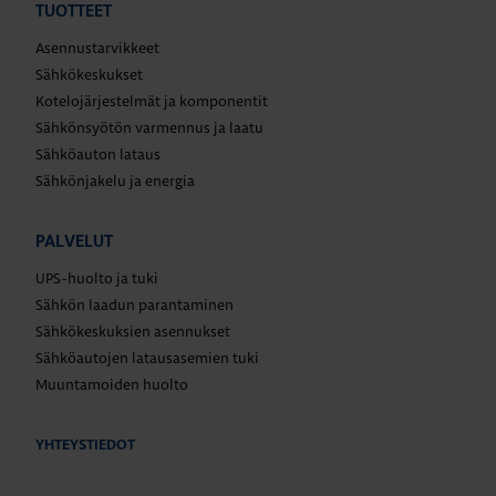
TUOTTEET
Asennustarvikkeet
Sähkökeskukset
Kotelojärjestelmät ja komponentit
Sähkönsyötön varmennus ja laatu
Sähköauton lataus
Sähkönjakelu ja energia
PALVELUT
UPS-huolto ja tuki
Sähkön laadun parantaminen
Sähkökeskuksien asennukset
Sähköautojen latausasemien tuki
Muuntamoiden huolto
YHTEYSTIEDOT