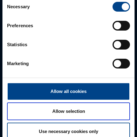
Consent
Necessary
Selection
Preferences
Statistics
Marketing
ALUEMYYNTIPÄÄLLIKKÖ, LÄNSI-SUOMI
Jussi Pernaa
Allow all cookies
+358 50 596 7006
jussi.pernaa@utu.eu
Allow selection
Use necessary cookies only