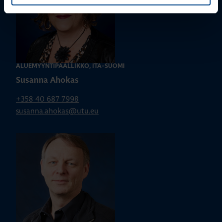
ALUEMYYNTIPÄÄLLIKKÖ, ITÄ-SUOMI
Susanna Ahokas
+358 40 687 7998
susanna.ahokas@utu.eu