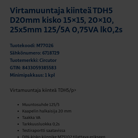
Virtamuuntaja kiinteä TDH5
D20mm kisko 15×15, 20×10,
25x5mm 125/5A 0,75VA lk0,2s
Tuotekoodi: M77026
Sähkönumero: 6718729
Tuotemerkki: Circutor
GTIN: 8433059385583
Minimipakkaus: 1 kpl
Virtamuuntaja kiinteä TDH5/p>
Muuntosuhde 125/5
Kaapelin halkaisija 20 mm
Taakka VA
Tarkkuusluokka 0,2s
Testiraportti saatavissa
DIN-kisko kiinnike M75102 tilattava erikseen