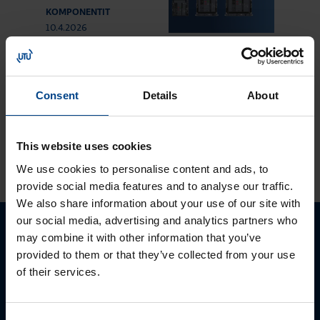
KOMPONENTIT
10.4.2026
Lukuaika: 3 min
UUTUUS:
Ilmakatkaisijasarja
Consent
Details
About
hw+
This website uses cookies
KATSO LISÄÄ ARTIKKELEITA
We use cookies to personalise content and ads, to
provide social media features and to analyse our traffic.
We also share information about your use of our site with
our social media, advertising and analytics partners who
may combine it with other information that you’ve
Ota yhteyttä!
provided to them or that they’ve collected from your use
of their services.
Autamme mielellämme, jotta löydämme sinulle
parhaan ratkaisun. Otathan yhteyttä puhelimitse,
sähköpostitse tai verkkolomakkeen kautta.