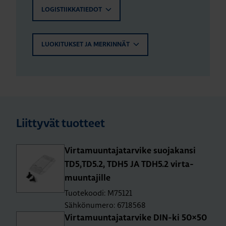
LOGISTIIKKATIEDOT
LUOKITUKSET JA MERKINNÄT
Liittyvät tuotteet
Vir­ta­muun­ta­ja­tar­vi­ke suo­ja­kan­si
TD5,TD5.2, TDH5 JA TDH5.2 vir­ta­
muun­ta­jil­le
Tuotekoodi: M75121
Sähkönumero: 6718568
Vir­ta­muun­ta­ja­tar­vi­ke DIN-ki 50×50