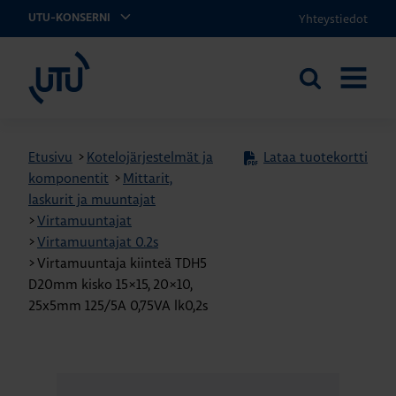
Yhteystiedot
UTU-KONSERNI
UTU
Etsi
AVAA
sivustolta
VALIKK
Etusivu
>
Kotelojärjestelmät ja
Lataa tuotekortti
komponentit
>
Mittarit,
laskurit ja muuntajat
>
Virtamuuntajat
>
Virtamuuntajat 0.2s
>
Virtamuuntaja kiinteä TDH5
D20mm kisko 15×15, 20×10,
25x5mm 125/5A 0,75VA lk0,2s