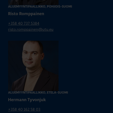
ALUEMYYNTIPÄÄLLIKKÖ, POHJOIS-SUOMI
Risto Romppainen
+358 40 737 5384
risto.romppainen@utu.eu
ALUEMYYNTIPÄÄLLIKKÖ, ETELÄ-SUOMI
Hermann Tyvonjuk
+358 40 162 58 03