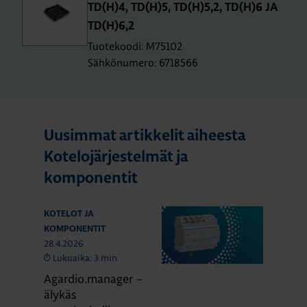
TD(H)4, TD(H)5, TD(H)5,2, TD(H)6 JA
TD(H)6,2
Tuotekoodi: M75102
Sähkönumero: 6718566
Uusimmat artikkelit aiheesta
Kotelojärjestelmät ja
komponentit
KOTELOT JA
KOMPONENTIT
28.4.2026
Lukuaika: 3 min
Agardio.manager –
älykäs