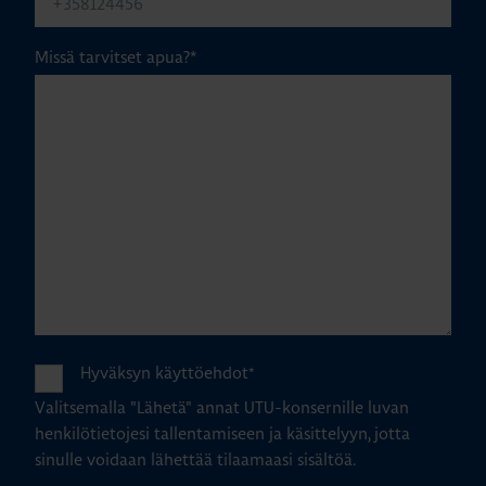
Missä tarvitset apua?
*
Hyväksyn käyttöehdot
*
Valitsemalla "Lähetä" annat UTU-konsernille luvan
henkilötietojesi tallentamiseen ja käsittelyyn, jotta
sinulle voidaan lähettää tilaamaasi sisältöä.