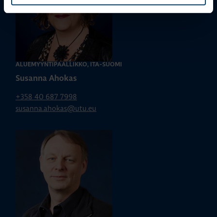
ALUEMYYNTIPÄÄLLIKKÖ, ITÄ-SUOMI
Susanna Ahokas
+358 40 687 7998
susanna.ahokas@utu.eu