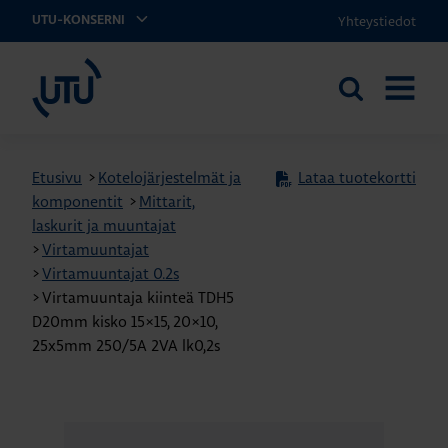
Yhteystiedot
UTU-KONSERNI
UTU
Etsi
AVAA
sivustolta
VALIKK
Etusivu
>
Kotelojärjestelmät ja
Lataa tuotekortti
komponentit
>
Mittarit,
laskurit ja muuntajat
>
Virtamuuntajat
>
Virtamuuntajat 0.2s
>
Virtamuuntaja kiinteä TDH5
D20mm kisko 15×15, 20×10,
25x5mm 250/5A 2VA lk0,2s