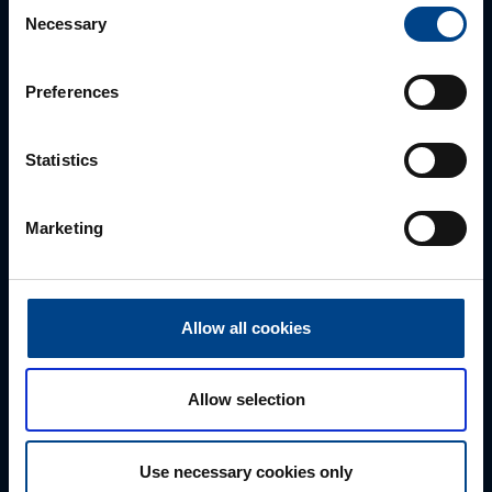
Consent
Necessary
Selection
Preferences
Statistics
Marketing
ALUEMYYNTIPÄÄLLIKKÖ, LÄNSI-SUOMI
Jussi Pernaa
Allow all cookies
+358 50 596 7006
jussi.pernaa@utu.eu
Allow selection
Use necessary cookies only