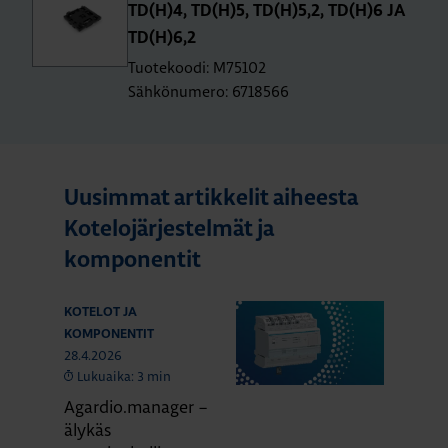
TD(H)4, TD(H)5, TD(H)5,2, TD(H)6 JA
TD(H)6,2
Tuotekoodi: M75102
Sähkönumero: 6718566
Uusimmat artikkelit aiheesta
Kotelojärjestelmät ja
komponentit
KOTELOT JA
KOMPONENTIT
28.4.2026
Lukuaika: 3 min
Agardio.manager –
älykäs