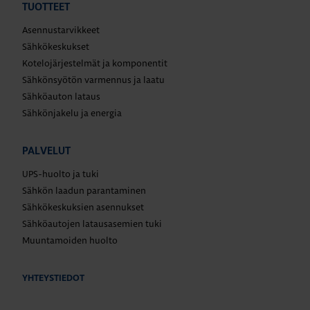
TUOTTEET
Asennustarvikkeet
Sähkökeskukset
Kotelojärjestelmät ja komponentit
Sähkönsyötön varmennus ja laatu
Sähköauton lataus
Sähkönjakelu ja energia
PALVELUT
UPS-huolto ja tuki
Sähkön laadun parantaminen
Sähkökeskuksien asennukset
Sähköautojen latausasemien tuki
Muuntamoiden huolto
YHTEYSTIEDOT