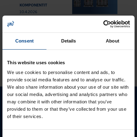
KOMPONENTIT
10.4.2026
Lukuaika: 3 min
UUTUUS:
Ilmakatkaisijasarja
Consent
Details
About
hw+
This website uses cookies
KATSO LISÄÄ ARTIKKELEITA
We use cookies to personalise content and ads, to
provide social media features and to analyse our traffic.
We also share information about your use of our site with
our social media, advertising and analytics partners who
may combine it with other information that you’ve
Ota yhteyttä!
provided to them or that they’ve collected from your use
of their services.
Autamme mielellämme, jotta löydämme sinulle
parhaan ratkaisun. Otathan yhteyttä puhelimitse,
sähköpostitse tai verkkolomakkeen kautta.