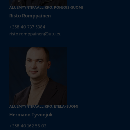
ALUEMYYNTIPÄÄLLIKKÖ, POHJOIS-SUOMI
Risto Romppainen
+358 40 737 5384
risto.romppainen@utu.eu
ALUEMYYNTIPÄÄLLIKKÖ, ETELÄ-SUOMI
Hermann Tyvonjuk
+358 40 162 58 03