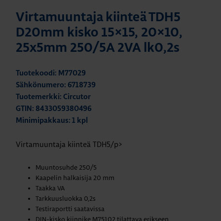
Virtamuuntaja kiinteä TDH5
D20mm kisko 15×15, 20×10,
25x5mm 250/5A 2VA lk0,2s
Tuotekoodi: M77029
Sähkönumero: 6718739
Tuotemerkki: Circutor
GTIN: 8433059380496
Minimipakkaus: 1 kpl
Virtamuuntaja kiinteä TDH5/p>
Muuntosuhde 250/5
Kaapelin halkaisija 20 mm
Taakka VA
Tarkkuusluokka 0,2s
Testiraportti saatavissa
DIN-kisko kiinnike M75102 tilattava erikseen