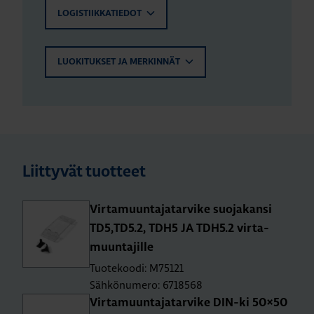
LOGISTIIKKATIEDOT
LUOKITUKSET JA MERKINNÄT
Liittyvät tuotteet
Vir­ta­muun­ta­ja­tar­vi­ke suo­ja­kan­si
TD5,TD5.2, TDH5 JA TDH5.2 vir­ta­
muun­ta­jil­le
Tuotekoodi: M75121
Sähkönumero: 6718568
Vir­ta­muun­ta­ja­tar­vi­ke DIN-ki 50×50