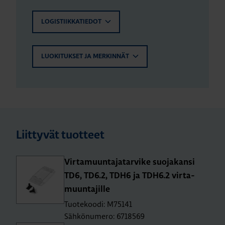
LOGISTIIKKATIEDOT
LUOKITUKSET JA MERKINNÄT
Liittyvät tuotteet
Vir­ta­muun­ta­ja­tar­vi­ke suo­ja­kan­si
TD6, TD6.2, TDH6 ja TDH6.2 vir­ta­
muun­ta­jil­le
Tuotekoodi: M75141
Sähkönumero: 6718569