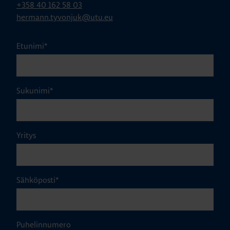
+358 40 162 58 03
hermann.tyvonjuk@utu.eu
Etunimi
*
Sukunimi
*
Yritys
Sähköposti
*
Puhelinnumero