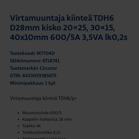
Virtamuuntaja kiinteä TDH6
D28mm kisko 20×25, 30×15,
40x10mm 600/5A 3,5VA lk0,2s
Tuotekoodi: M7704D
Sähkönumero: 6718741
Tuotemerkki: Circutor
GTIN: 8433059385675
Minimipakkaus: 1 kpl
Virtamuuntaja kiinteä TDH6/p>
Muuntosuhde 600/5
Kaapelin halkaisija 28 mm
Taakka VA
Tarkkuusluokka 0,2s
Testiraportti saatavissa