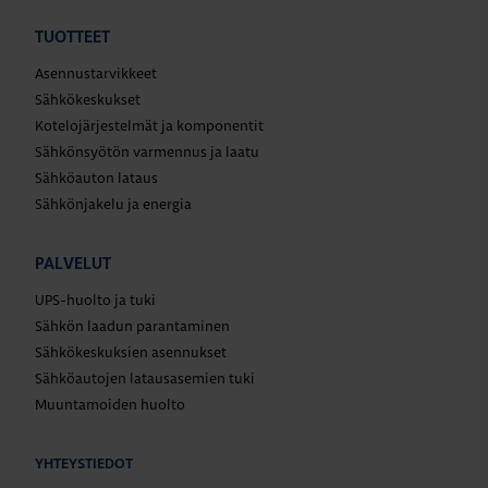
TUOTTEET
Asennustarvikkeet
Sähkökeskukset
Kotelojärjestelmät ja komponentit
Sähkönsyötön varmennus ja laatu
Sähköauton lataus
Sähkönjakelu ja energia
PALVELUT
UPS-huolto ja tuki
Sähkön laadun parantaminen
Sähkökeskuksien asennukset
Sähköautojen latausasemien tuki
Muuntamoiden huolto
YHTEYSTIEDOT