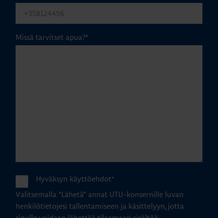
Missä tarvitset apua?
*
Hyväksyn käyttöehdot
*
Valitsemalla "Lähetä" annat UTU-konsernille luvan
henkilötietojesi tallentamiseen ja käsittelyyn, jotta
sinulle voidaan lähettää tilaamaasi sisältöä.