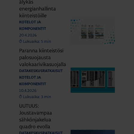
älykäs
energianhallinta
kiinteistöille
KOTELOT JA
KOMPONENTIT
20.4.2026
Lukuaika: 5 min
Paranna kiinteistösi
palosuojausta
valokaarivikasuojalla
DATAKESKUSRATKAISUT
KOTELOT JA
KOMPONENTIT
10.4.2026
Lukuaika: 3 min
UUTUUS:
Joustavampaa
sähkönjakelua
quadro evolla
DATAKESKUSRATKAISUT