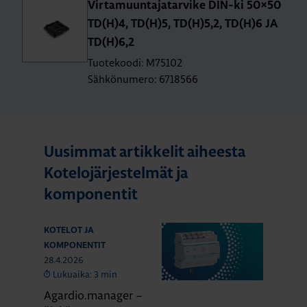
Vir­ta­muun­ta­ja­tar­vi­ke DIN-ki 50×50
TD(H)4, TD(H)5, TD(H)5,2, TD(H)6 JA
TD(H)6,2
Tuotekoodi: M75102
Sähkönumero: 6718566
Uusimmat artikkelit aiheesta
Kotelojärjestelmät ja
komponentit
KOTELOT JA
KOMPONENTIT
28.4.2026
Lukuaika: 3 min
Agardio.manager –