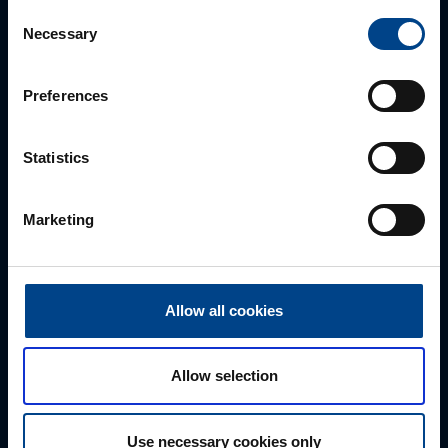
sähköpostitse tai verkkolomakkeen kautta.
Consent
Necessary
Selection
Preferences
Statistics
Marketing
ALUEMYYNTIPÄÄLLIKKÖ, LÄNSI-SUOMI
Jussi Pernaa
Allow all cookies
+358 50 596 7006
jussi.pernaa@utu.eu
Allow selection
Use necessary cookies only