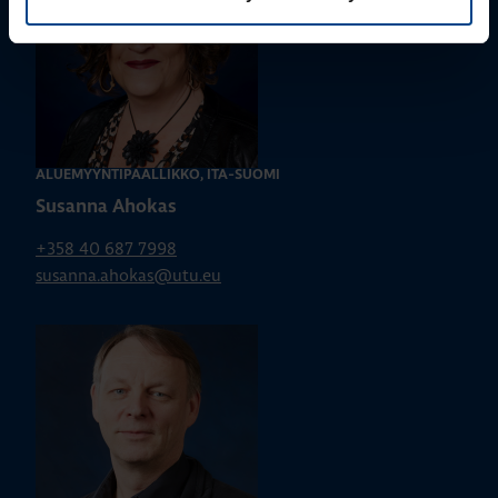
ALUEMYYNTIPÄÄLLIKKÖ, ITÄ-SUOMI
Susanna Ahokas
+358 40 687 7998
susanna.ahokas@utu.eu