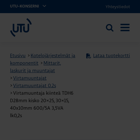
Yhteystiedot
UTU-KONSERNI
UTU
Etsi
AVAA
sivustolta
VALIKK
Etusivu
>
Kotelojärjestelmät ja
Lataa tuotekortti
komponentit
>
Mittarit,
laskurit ja muuntajat
>
Virtamuuntajat
>
Virtamuuntajat 0.2s
>
Virtamuuntaja kiinteä TDH6
D28mm kisko 20×25, 30×15,
40x10mm 600/5A 3,5VA
lk0,2s