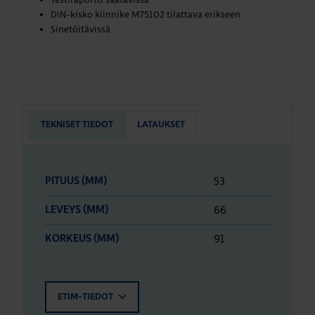
DIN-kisko kiinnike M75102 tilattava erikseen
Sinetöitävissä
TEKNISET TIEDOT
LATAUKSET
53
PITUUS (MM)
66
LEVEYS (MM)
91
KORKEUS (MM)
ETIM-TIEDOT