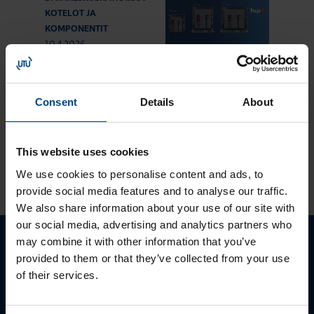
KOTELOT JA
KOMPONENTIT
10.4.2026
Lukuaika: 3 min
UUTUUS:
Ilmakatkaisijasarja
Consent
Details
About
hw+
This website uses cookies
KATSO LISÄÄ ARTIKKELEITA
We use cookies to personalise content and ads, to
provide social media features and to analyse our traffic.
We also share information about your use of our site with
our social media, advertising and analytics partners who
may combine it with other information that you’ve
Ota yhteyttä!
provided to them or that they’ve collected from your use
of their services.
Autamme mielellämme, jotta löydämme sinulle
parhaan ratkaisun. Otathan yhteyttä puhelimitse,