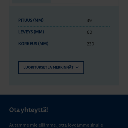
39
PITUUS (MM)
60
LEVEYS (MM)
230
KORKEUS (MM)
LUOKITUKSET JA MERKINNÄT
Ota yhteyttä!
Autamme mielellämme, jotta löydämme sinulle