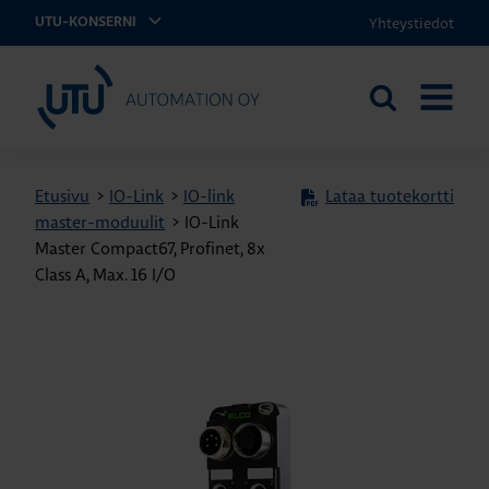
Yhteystiedot
UTU-KONSERNI
UTU Automation
Etsi
AVAA
sivustolta
VALIKK
Etusivu
>
IO-Link
>
IO-link
Lataa tuotekortti
master-moduulit
>
IO-Link
Master Compact67, Profinet, 8x
Class A, Max. 16 I/O