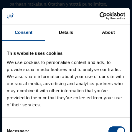
parhaan ratkaisun. Otathan yhtettä puhelimitse,
sähköpostitse tai verkkolomakkeen kautta.
Consent
Details
About
This website uses cookies
We use cookies to personalise content and ads, to
provide social media features and to analyse our traffic.
We also share information about your use of our site with
our social media, advertising and analytics partners who
Myynti
may combine it with other information that you’ve
provided to them or that they’ve collected from your use
0207 463 500
of their services.
myynti@utuautomation.fi
Consent
Necessary