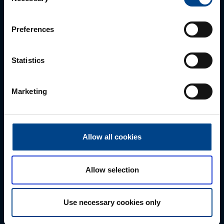
Selection
Preferences
Statistics
Tekninen tuki
Marketing
0207 463 515
tuki@utuautomation.fi
Allow all cookies
Etunimi
*
Allow selection
Sukunimi
*
Use necessary cookies only