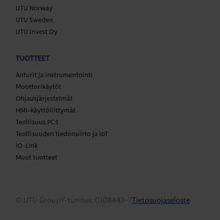
UTU Norway
UTU Sweden
UTU Invest Oy
TUOTTEET
Anturit ja instrumentointi
Moottorikäytöt
Ohjausjärjestelmät
HMI-käyttöliittymät
Teollisuus PC:t
Teollisuuden tiedonsiirto ja IoT
IO-Link
Muut tuotteet
© UTU Group
Y-tunnus: 0108443-7
Tietosuojaseloste