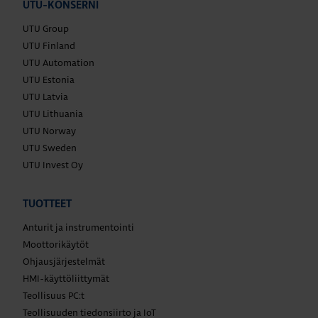
UTU-KONSERNI
UTU Group
UTU Finland
UTU Automation
UTU Estonia
UTU Latvia
UTU Lithuania
UTU Norway
UTU Sweden
UTU Invest Oy
TUOTTEET
Anturit ja instrumentointi
Moottorikäytöt
Ohjausjärjestelmät
HMI-käyttöliittymät
Teollisuus PC:t
Teollisuuden tiedonsiirto ja IoT