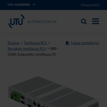
Yhteystiedot
UTU-KONSERNI
UTU Automation
Etsi
AVAA
sivustolta
VALIKK
Etusivu
>
Teollisuus PC:t
>
Lataa tuotekortti
Novakon teollisuus PC:t
>
NBP-
01W1 Sulautettu teollisuus PC