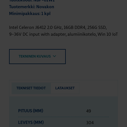
Tuotekoodi: NBP-01W1
Tuotemerkki: Novakon
Minimipakkaus: 1 kpl
Intel Celeron J6412 2.0 GHz, 16GB DDR4, 256G SSD,
9~36V DC input with adapter, alumiinikotelo, Win 10 IoT
TEKNINEN KUVAUS
TEKNISET TIEDOT
LATAUKSET
49
PITUUS (MM)
304
LEVEYS (MM)