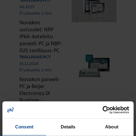
TEOLLISUUS PC:T
4.6.2025
Lukuaika: 2 min
Novakon
uutuudet: NRP
IP66-koteloitu
paneeli-PC ja NBP-
02S teollisuus-PC
TEOLLISUUS PC:T
16.12.2024
Lukuaika: 1 min
Novakon paneeli-
PC ja Beijer
Electronics iX
Runtime -
kampanja
Consent
Details
About
KATSO LISÄÄ ARTIKKELEITA