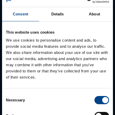
Consent
Details
About
This website uses cookies
We use cookies to personalise content and ads, to
provide social media features and to analyse our traffic.
Tekninen tuki
We also share information about your use of our site with
0207 463 515
our social media, advertising and analytics partners who
tuki@utuautomation.fi
may combine it with other information that you’ve
provided to them or that they’ve collected from your use
of their services.
Consent
Necessary
Selection