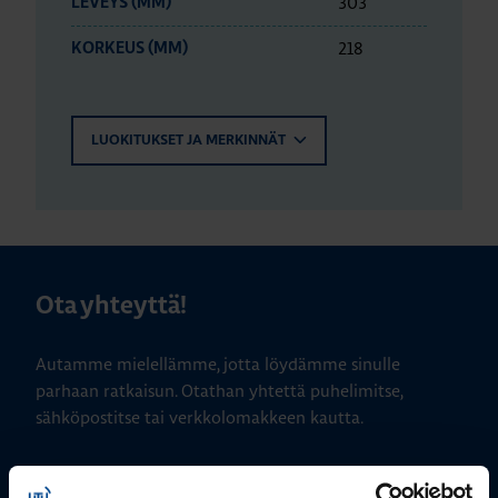
303
LEVEYS (MM)
218
KORKEUS (MM)
LUOKITUKSET JA MERKINNÄT
Ota yhteyttä!
Autamme mielellämme, jotta löydämme sinulle
parhaan ratkaisun. Otathan yhtettä puhelimitse,
sähköpostitse tai verkkolomakkeen kautta.