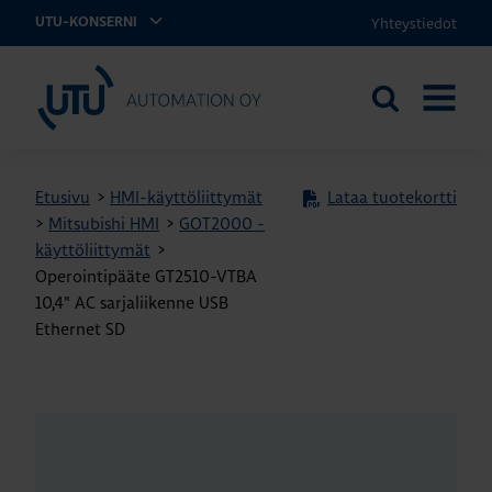
Yhteystiedot
UTU-KONSERNI
UTU Automation
Etsi
AVAA
sivustolta
VALIKK
Etusivu
>
HMI-käyttöliittymät
Lataa tuotekortti
>
Mitsubishi HMI
>
GOT2000 -
käyttöliittymät
>
Operointipääte GT2510-VTBA
10,4" AC sarjaliikenne USB
Ethernet SD