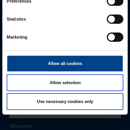
Preferences
Myynti
Statistics
0207 463 500
myynti@utuautomation.fi
Marketing
Etunimi
*
Allow all cookies
Sukunimi
*
Allow selection
Yrityksen nimi
Use necessary cookies only
Sähköposti
*