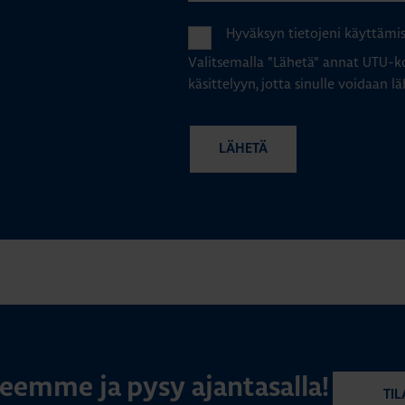
Hyväksyn tietojeni käyttämi
Valitsemalla "Lähetä" annat UTU-ko
käsittelyyn, jotta sinulle voidaan lä
rjeemme ja pysy ajantasalla!
TIL