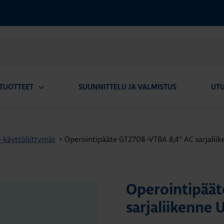
TUOTTEET
SUUNNITTELU JA VALMISTUS
UT
Avaa
alavalikko
käyttöliittymät
>
Operointipääte GT2708-VTBA 8,4" AC sarjalii
Operointipäät
sarjaliikenne 