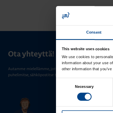
Consent
This website uses cookies
Ota yhteyttä!
We use cookies to personalis
information about your use of
Autamme mielellämme, jotta löydämme sinulle parhaan ratk
other information that you’ve
puhelimitse, sähköpostitse tai verkkolomakkeen kautta.
Consent
Necessary
Selection
Tekninen tuki
0207 463 515
tuki@utuautomation.fi