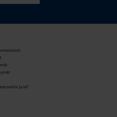
trumentointi
t
lmät
ttymät
edonsiirto ja IoT