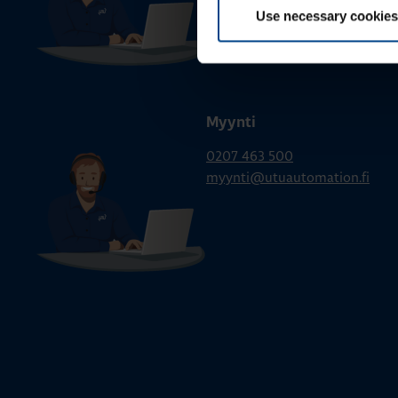
Use necessary cookies
Myynti
0207 463 500
myynti@utuautomation.fi