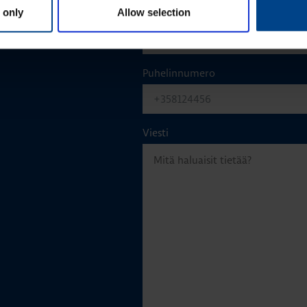
 only
Allow selection
Sähköposti
*
Puhelinnumero
Viesti