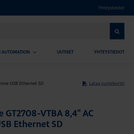
Yhteystiedot
HAE
U AUTOMATION
UUTISET
YHTEYSTIEDOT
Avaa
alavalikko
kenne USB Ethernet SD
Lataa tuotekortti
e GT2708-VTBA 8,4" AC
USB Ethernet SD