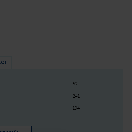
EOT
52
241
194