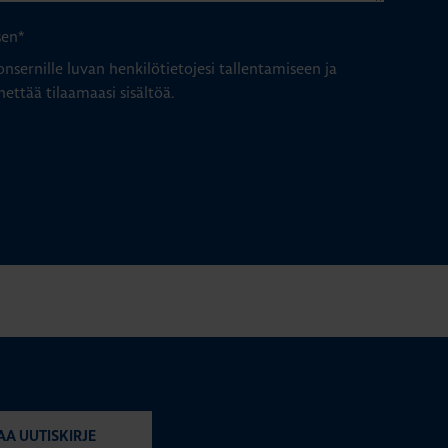
sen
*
nsernille luvan henkilötietojesi tallentamiseen ja
hettää tilaamaasi sisältöä.
AA UUTISKIRJE