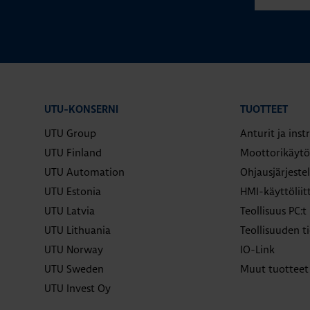
UTU-KONSERNI
TUOTTEET
UTU Group
Anturit ja ins
UTU Finland
Moottorikäytö
UTU Automation
Ohjausjärjeste
UTU Estonia
HMI-käyttölii
UTU Latvia
Teollisuus PC:t
UTU Lithuania
Teollisuuden ti
UTU Norway
IO-Link
UTU Sweden
Muut tuotteet
UTU Invest Oy