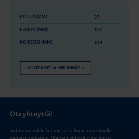
37
PITUUS (MM)
173
LEVEYS (MM)
109
KORKEUS (MM)
LUOKITUKSET JA MERKINNÄT
Ota yhteyttä!
Autamme mielellämme, jotta löydämme sinulle
parhaan ratkaisun. Otathan yhtettä puhelimitse,