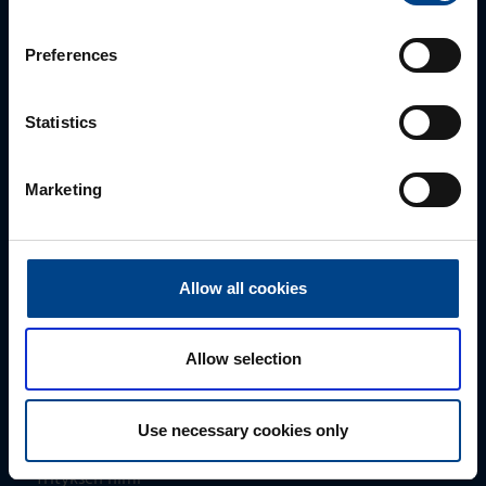
Preferences
Statistics
Myynti
Marketing
0207 463 500
myynti@utuautomation.fi
Allow all cookies
Etunimi
*
Allow selection
Sukunimi
*
Use necessary cookies only
Yrityksen nimi