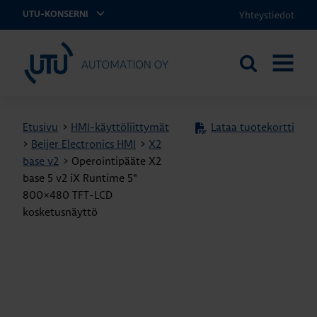
Yhteystiedot
UTU-KONSERNI
UTU Automation
Etsi
AVAA
sivustolta
VALIKK
Etusivu
>
HMI-käyttöliittymät
Lataa tuotekortti
>
Beijer Electronics HMI
>
X2
base v2
>
Operointipääte X2
base 5 v2 iX Runtime 5"
800×480 TFT-LCD
kosketusnäyttö