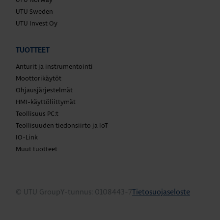
UTU Sweden
UTU Invest Oy
TUOTTEET
Anturit ja instrumentointi
Moottorikäytöt
Ohjausjärjestelmät
HMI-käyttöliittymät
Teollisuus PC:t
Teollisuuden tiedonsiirto ja IoT
IO-Link
Muut tuotteet
© UTU Group
Y-tunnus: 0108443-7
Tietosuojaseloste