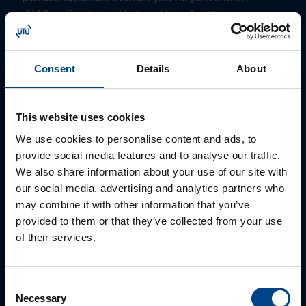
sähköpostitse tai verkkolomakkeen kautta.
Consent
Details
About
This website uses cookies
We use cookies to personalise content and ads, to
provide social media features and to analyse our traffic.
We also share information about your use of our site with
our social media, advertising and analytics partners who
Tekninen tuki
may combine it with other information that you’ve
0207 463 515
provided to them or that they’ve collected from your use
tuki@utuautomation.fi
of their services.
Consent
Necessary
Selection