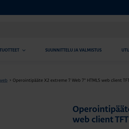
TUOTTEET
SUUNNITTELU JA VALMISTUS
UT
Avaa
alavalikko
 web
>
Operointipääte X2 extreme 7 Web 7" HTML5 web client TF
Operointipäät
web client TF