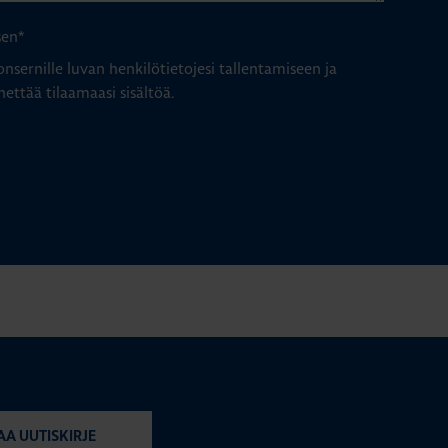
sen
*
nsernille luvan henkilötietojesi tallentamiseen ja
hettää tilaamaasi sisältöä.
AA UUTISKIRJE