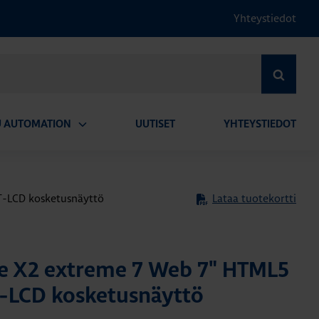
Yhteystiedot
HAE
U AUTOMATION
UUTISET
YHTEYSTIEDOT
Avaa
alavalikko
T-LCD kosketusnäyttö
Lataa tuotekortti
e X2 extreme 7 Web 7" HTML5
T-LCD kosketusnäyttö