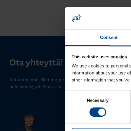
Consent
This website uses cookies
Ota yhteyttä!
We use cookies to personalis
information about your use of
Autamme mielellämme, jotta löydämme sinulle parhaan ratk
other information that you’ve
puhelimitse, sähköpostitse tai verkkolomakkeen kautta.
Consent
Necessary
Selection
Tekninen tuki
0207 463 515
tuki@utuautomation.fi