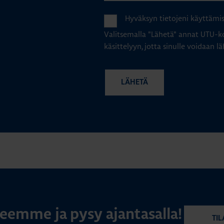
Hyväksyn tietojeni käyttämi
Valitsemalla "Lähetä" annat UTU-ko
käsittelyyn, jotta sinulle voidaan lä
rjeemme ja pysy ajantasalla!
TIL