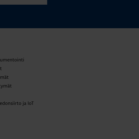
trumentointi
t
lmät
ttymät
edonsiirto ja IoT