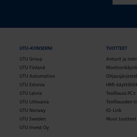
UTU-KONSERNI
TUOTTEET
UTU Group
Anturit ja ins
UTU Finland
Moottorikäytö
UTU Automation
Ohjausjärjeste
UTU Estonia
HMI-käyttölii
UTU Latvia
Teollisuus PC:t
UTU Lithuania
Teollisuuden ti
UTU Norway
IO-Link
UTU Sweden
Muut tuotteet
UTU Invest Oy