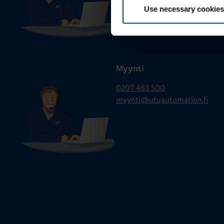
Use necessary cookies
Myynti
0207 463 500
myynti@utuautomation.fi