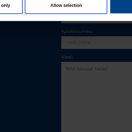
 only
Allow selection
Sähköposti
*
Puhelinnumero
Viesti