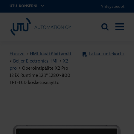
Yhteystiedot
UTU-KONSERNI
UTU Automation
Etsi
AVAA
sivustolta
VALIKK
Etusivu
>
HMI-käyttöliittymät
Lataa tuotekortti
>
Beijer Electronics HMI
>
X2
pro
>
Operointipääte X2 Pro
12 iX Runtime 12.1" 1280×800
TFT-LCD kosketusnäyttö