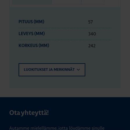
57
PITUUS (MM)
340
LEVEYS (MM)
242
KORKEUS (MM)
LUOKITUKSET JA MERKINNÄT
Ota yhteyttä!
Autamme mielellämme, jotta löydämme sinulle