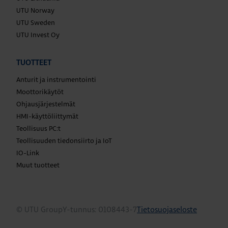
UTU Norway
UTU Sweden
UTU Invest Oy
TUOTTEET
Anturit ja instrumentointi
Moottorikäytöt
Ohjausjärjestelmät
HMI-käyttöliittymät
Teollisuus PC:t
Teollisuuden tiedonsiirto ja IoT
IO-Link
Muut tuotteet
© UTU Group
Y-tunnus: 0108443-7
Tietosuojaseloste