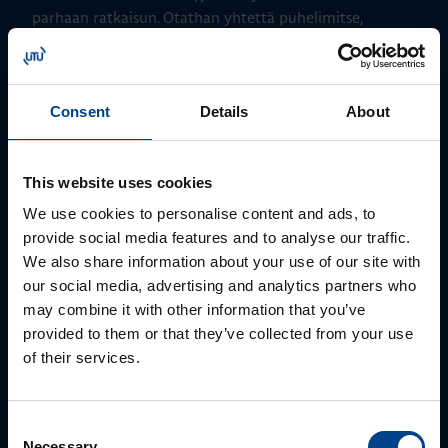
parhaan ratkaisun. Otathan yhtettä puhelimitse,
sähköpostitse tai verkkolomakkeen kautta.
Consent
Details
About
This website uses cookies
We use cookies to personalise content and ads, to
provide social media features and to analyse our traffic.
We also share information about your use of our site with
our social media, advertising and analytics partners who
Tekninen tuki
may combine it with other information that you’ve
provided to them or that they’ve collected from your use
0207 463 515
of their services.
tuki@utuautomation.fi
Consent
Necessary