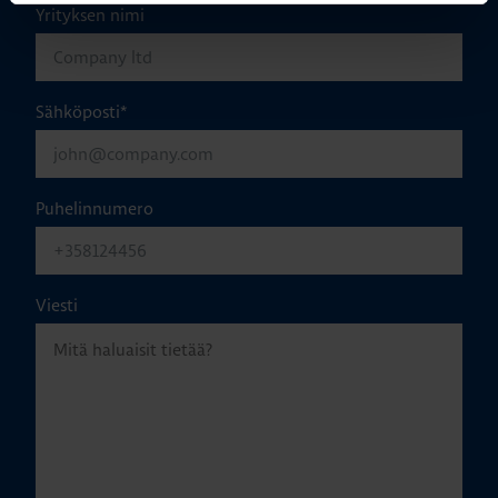
Yrityksen nimi
Sähköposti
*
Puhelinnumero
Viesti