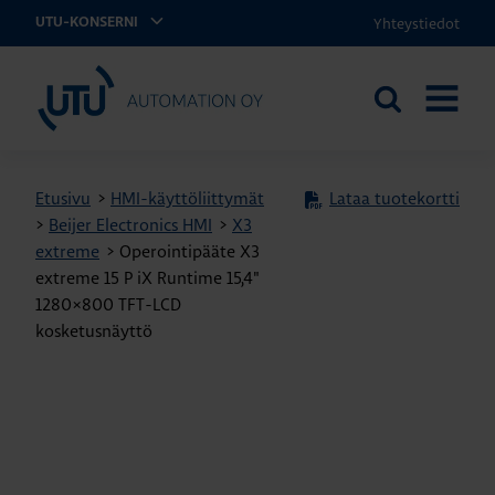
Yhteystiedot
UTU-KONSERNI
UTU Automation
Etsi
AVAA
sivustolta
VALIKK
Etusivu
>
HMI-käyttöliittymät
Lataa tuotekortti
>
Beijer Electronics HMI
>
X3
extreme
>
Operointipääte X3
extreme 15 P iX Runtime 15,4"
1280×800 TFT-LCD
kosketusnäyttö