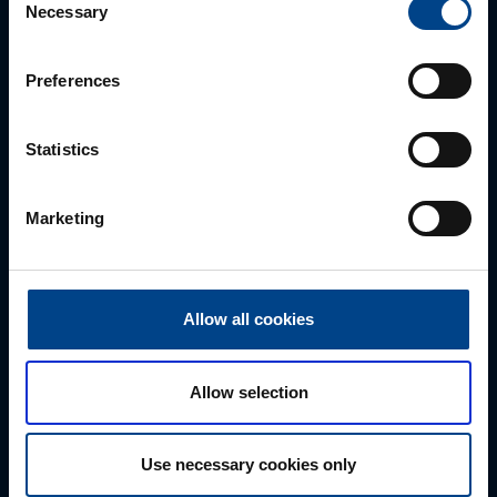
Necessary
Selection
Preferences
Statistics
Myynti
Marketing
0207 463 500
myynti@utuautomation.fi
Allow all cookies
Etunimi
*
Allow selection
Sukunimi
*
Use necessary cookies only