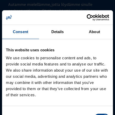
Autamme mielellämme, jotta löydämme sinulle
parhaan ratkaisun. Otathan yhtettä puhelimitse,
sähköpostitse tai verkkolomakkeen kautta.
Consent
Details
About
This website uses cookies
We use cookies to personalise content and ads, to
provide social media features and to analyse our traffic.
We also share information about your use of our site with
our social media, advertising and analytics partners who
may combine it with other information that you’ve
Tekninen tuki
provided to them or that they’ve collected from your use
0207 463 515
of their services.
tuki@utuautomation.fi
Consent