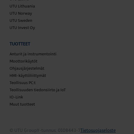
UTU Lithuania
UTU Norway
UTU Sweden
UTU Invest Oy
TUOTTEET
Anturit ja instrumentointi
Moottorikäytöt
Ohjausjärjestelmät
HMI-käyttöliittymät
Teollisuus PC:t
Teollisuuden tiedonsiirto ja IoT
IO-Link
Muut tuotteet
© UTU Group
Y-tunnus: 0108443-7
Tietosuojaseloste