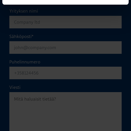
Yrityksen nimi
Sähköposti
*
Puhelinnumero
Viesti