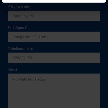
Yrityksen nimi
Sähköposti
*
Puhelinnumero
Viesti