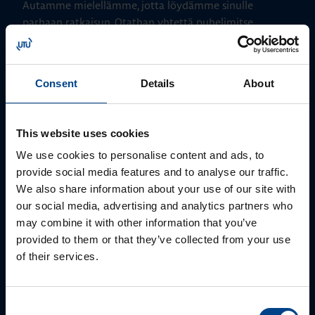
Autamme mielellämme, jotta löydämme sinulle
parhaan ratkaisun. Otathan yhtettä puhelimitse,
sähköpostitse tai verkkolomakkeen kautta.
Consent
Details
About
This website uses cookies
We use cookies to personalise content and ads, to
provide social media features and to analyse our traffic.
We also share information about your use of our site with
our social media, advertising and analytics partners who
Tekninen tuki
may combine it with other information that you’ve
provided to them or that they’ve collected from your use
0207 463 515
of their services.
tuki@utuautomation.fi
Consent