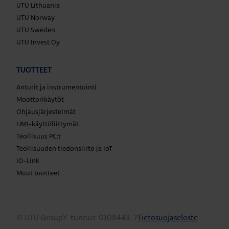
UTU Lithuania
UTU Norway
UTU Sweden
UTU Invest Oy
TUOTTEET
Anturit ja instrumentointi
Moottorikäytöt
Ohjausjärjestelmät
HMI-käyttöliittymät
Teollisuus PC:t
Teollisuuden tiedonsiirto ja IoT
IO-Link
Muut tuotteet
© UTU Group
Y-tunnus: 0108443-7
Tietosuojaseloste