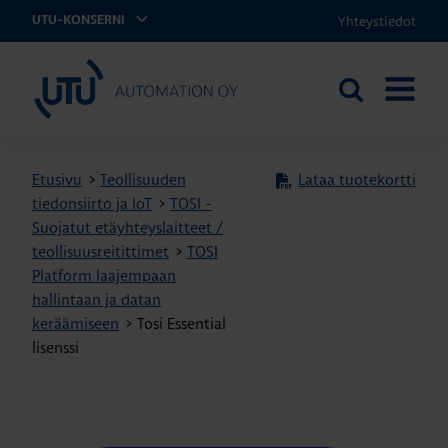
Yhteystiedot
UTU-KONSERNI
UTU Automation
Etsi
AVAA
sivustolta
VALIKK
Etusivu
>
Teollisuuden
Lataa tuotekortti
tiedonsiirto ja IoT
>
TOSI -
Suojatut etäyhteyslaitteet /
teollisuusreitittimet
>
TOSI
Platform laajempaan
hallintaan ja datan
keräämiseen
>
Tosi Essential
lisenssi