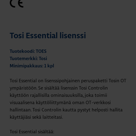
Tosi Essential lisenssi
Tuotekoodi: TOES
Tuotemerkki: Tosi
Minimipakkaus: 1 kpl
Tosi Essential on lisenssipohjainen peruspaketti Tosin OT
ympäristöön. Se sisältää lisenssin Tosi Controlin
käyttöön rajallisilla ominaisuuksilla, joka toimii
visuaalisena käyttöliittymänä oman OT-verkkosi
hallintaan. Tosi Controlin kautta pystyt helposti hallita
käyttäjiäsi sekä laitteitasi.
Tosi Essential sisältää: