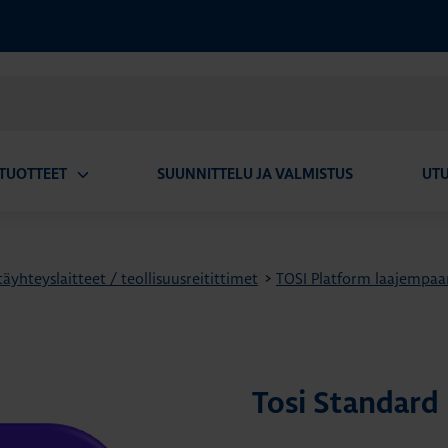
TUOTTEET
SUUNNITTELU JA VALMISTUS
UT
Avaa
alavalikko
äyhteyslaitteet / teollisuusreitittimet
>
TOSI Platform laajempaa
Tosi Standard 