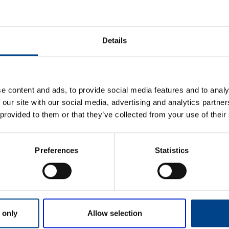
Details
Etunimi
*
aisun. Otathan yhtettä
e content and ads, to provide social media features and to analy
Sukunimi
*
 our site with our social media, advertising and analytics partn
 provided to them or that they’ve collected from your use of their
Yrityksen nimi
Preferences
Statistics
Sähköposti
*
 only
Allow selection