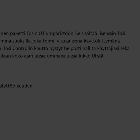
inen paketti Tosin OT ympäristöön. Se sisältää lisenssin Tosi
minaisuuksilla, joka toimii visuaalisena käyttöliittymänä
Tosi Controlin kautta pystyt helposti hallita käyttäjiäsi sekä
tuodaan koko ajan uusia ominaisuuksia lukko UI:stä.
 käyttöoikeuden