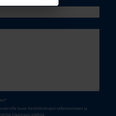
sen
*
nsernille luvan henkilötietojesi tallentamiseen ja
hettää tilaamaasi sisältöä.