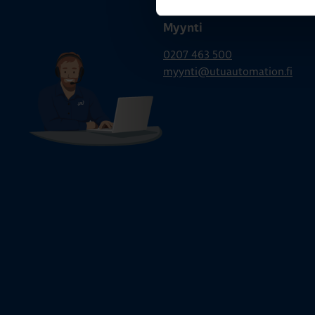
Myynti
0207 463 500
myynti@utuautomation.fi