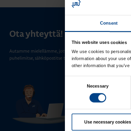
Consent
Ota yhteyttä!
This website uses cookies
Autamme mielellämme, jotta löydämme sinulle parhaan ratk
We use cookies to personalis
puhelimitse, sähköpostitse tai verkkolomakkeen kautta.
information about your use of
other information that you’ve
Tekninen tuki
Consent
0207 463 515
Necessary
Selection
tuki@utuautomation.fi
Use necessary cookies