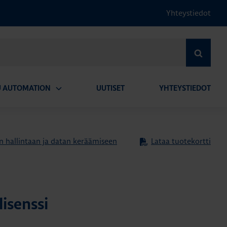
Yhteystiedot
HAE
U AUTOMATION
UUTISET
YHTEYSTIEDOT
Avaa
alavalikko
n hallintaan ja datan keräämiseen
Lataa tuotekortti
lisenssi