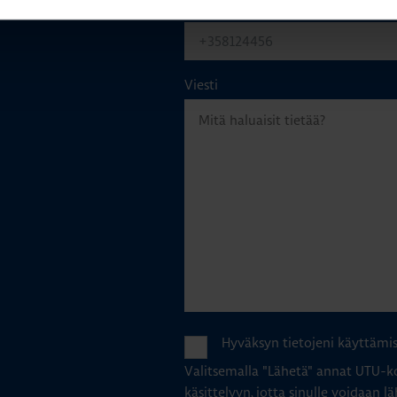
Puhelinnumero
Viesti
Hyväksyn tietojeni käyttämi
Valitsemalla "Lähetä" annat UTU-ko
käsittelyyn, jotta sinulle voidaan lä