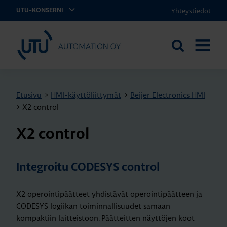
Yhteystiedot
UTU-KONSERNI
UTU Automation
Etsi
AVAA
sivustolta
VALIKK
Etusivu
>
HMI-käyttöliittymät
>
Beijer Electronics HMI
>
X2 control
X2 cont­rol
Integroitu CODESYS control
X2 operointipäätteet yhdistävät operointipäätteen ja
CODESYS logiikan toiminnallisuudet samaan
kompaktiin laitteistoon. Päätteitten näyttöjen koot