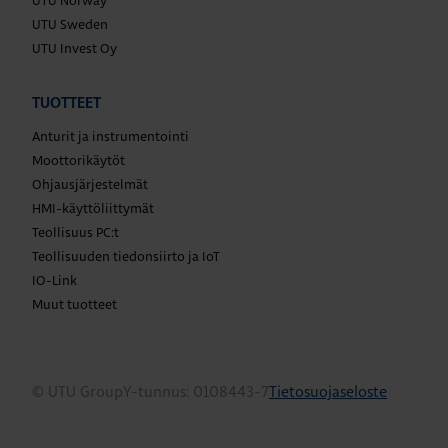
UTU Sweden
UTU Invest Oy
TUOTTEET
Anturit ja instrumentointi
Moottorikäytöt
Ohjausjärjestelmät
HMI-käyttöliittymät
Teollisuus PC:t
Teollisuuden tiedonsiirto ja IoT
IO-Link
Muut tuotteet
© UTU Group
Y-tunnus: 0108443-7
Tietosuojaseloste