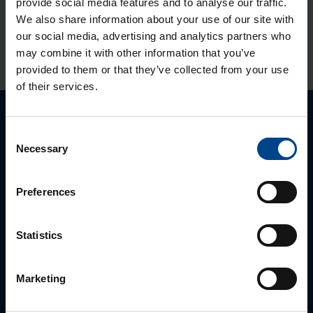
provide social media features and to analyse our traffic.
We also share information about your use of our site with
our social media, advertising and analytics partners who
may combine it with other information that you’ve
SHOW MORE VIDEOS
Play
provided to them or that they’ve collected from your use
of their services.
Ota yhteyttä!
Consent
Necessary
Selection
Autamme mielellämme, jotta löydämme sinulle
parhaan ratkaisun. Otathan yhtettä puhelimitse,
Preferences
sähköpostitse tai verkkolomakkeen kautta.
Statistics
Marketing