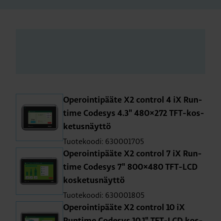
Ope­roin­ti­pää­te X2 cont­rol 4 iX Run­
ti­me Co­de­sys 4.3" 480×272 TFT-kos­
ke­tus­näyt­tö
Tuotekoodi: 630001705
Ope­roin­ti­pää­te X2 cont­rol 7 iX Run­
ti­me Co­de­sys 7" 800×480 TFT-LCD
kos­ke­tus­näyt­tö
Tuotekoodi: 630001805
Ope­roin­ti­pää­te X2 cont­rol 10 iX