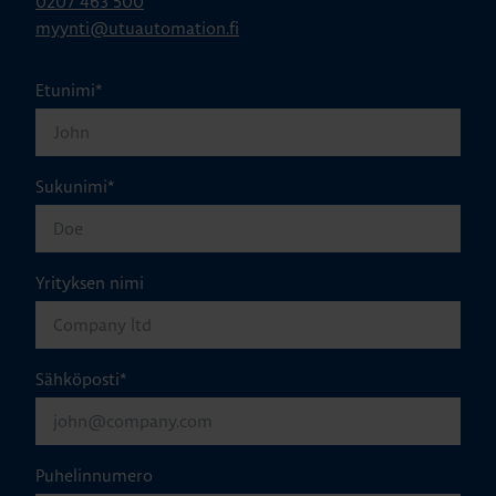
0207 463 500
myynti@utuautomation.fi
Etunimi
*
Sukunimi
*
Yrityksen nimi
Sähköposti
*
Puhelinnumero