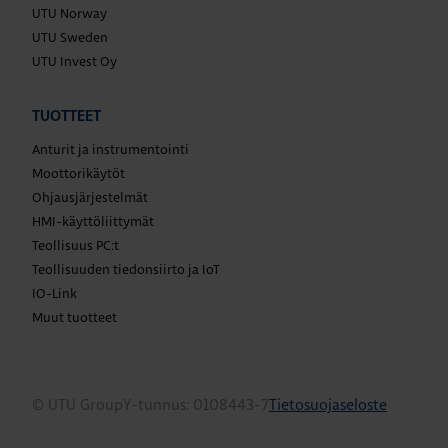
UTU Norway
UTU Sweden
UTU Invest Oy
TUOTTEET
Anturit ja instrumentointi
Moottorikäytöt
Ohjausjärjestelmät
HMI-käyttöliittymät
Teollisuus PC:t
Teollisuuden tiedonsiirto ja IoT
IO-Link
Muut tuotteet
© UTU Group
Y-tunnus: 0108443-7
Tietosuojaseloste