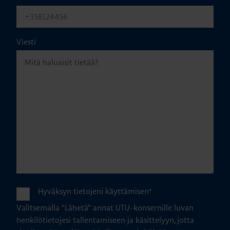
Viesti
Hyväksyn tietojeni käyttämisen
*
Valitsemalla "Lähetä" annat UTU-konsernille luvan
henkilötietojesi tallentamiseen ja käsittelyyn, jotta