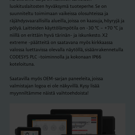
luokituslaitosten hyväksymä tuoteperhe. Se on
suunniteltu toimimaan vaikeissa olosuhteissa ja
räjähdysvaarallisilla alueilla, joissa on kaasuja, höyryjä ja
pölyä. Laitteiden käyttölämpötila on -30 °C – +70 °C ja
niillä on erittäin hyvä tärinän- ja iskunkesto. X2
extreme -päätteitä on saatavana myös kirkkaassa
valossa luettavissa olevalla näytöllä, sisäänrakennetulla
CODESYS PLC -toiminnolla ja kokonaan IP66
koteloituna.
Saatavilla myös OEM-sarjan paneeleita, joissa
valmistajan logoa ei ole näkyvillä. Kysy lisää
myynniltämme näistä vaihtoehdoista!