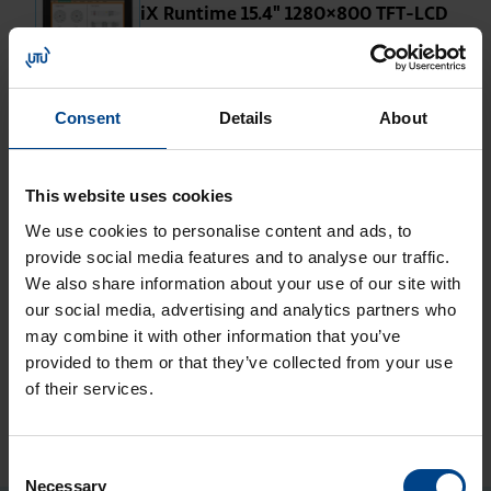
iX Run­ti­me 15.4" 1280×800 TFT-LCD
kosk.näyt­tö
Tuotekoodi: 640014805
Ope­roin­ti­pää­te X2 ext­re­me 15 SL HP
Consent
Details
About
SC iX Run­ti­me Co­de­sys 15.4" TFT-
LCD k.näyt­tö
Tuotekoodi: 640017005
This website uses cookies
Ope­roin­ti­pää­te X2 ext­re­me 15 HP SC
We use cookies to personalise content and ads, to
iX Run­ti­me Co­de­sys15.4" TFT-LCD
provide social media features and to analyse our traffic.
We also share information about your use of our site with
kosk.näyt­tö
our social media, advertising and analytics partners who
Tuotekoodi: 640016805
may combine it with other information that you’ve
provided to them or that they’ve collected from your use
of their services.
Consent
Necessary
Selection