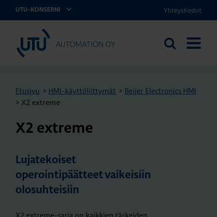
Yhteystiedot
UTU-KONSERNI
UTU Automation
Etsi
AVAA
sivustolta
VALIKK
Etusivu
>
HMI-käyttöliittymät
>
Beijer Electronics HMI
>
X2 extreme
X2 ext­re­me
Lujatekoiset
operointipäätteet vaikeisiin
olosuhteisiin
X2 extreme-sarja on kaikkien tärkeiden