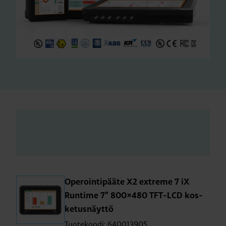
Ope­roin­ti­pää­te X2 ext­re­me 7 iX
Run­ti­me 7" 800×480 TFT-LCD kos­
ke­tus­näyt­tö
Tuotekoodi: 640013905