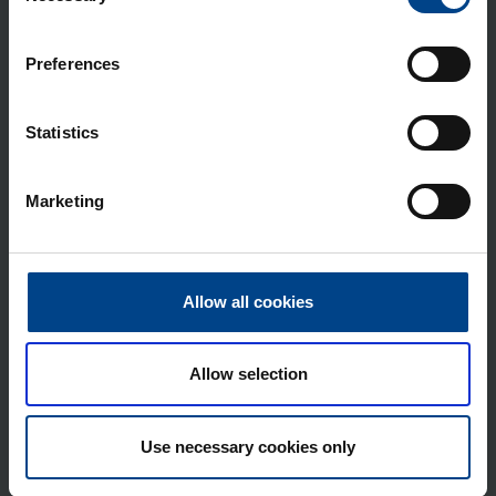
LATAUKSET
Preferences
Lataa tästä
Tuoteluettelo (fin)
Statistics
VIDEOT
Marketing
Allow all cookies
Play
Allow selection
Use necessary cookies only