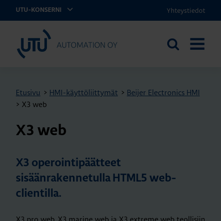
Yhteystiedot
UTU-KONSERNI
UTU Automation
Etsi
AVAA
sivustolta
VALIKK
Etusivu
>
HMI-käyttöliittymät
>
Beijer Electronics HMI
>
X3 web
X3 web
X3 operointipäätteet
sisäänrakennetulla HTML5 web-
clientilla.
X3 pro web, X3 marine web ja X3 extreme web teollisiin