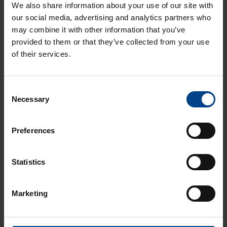
We also share information about your use of our site with
HTML5 web client 21" näyttö
our social media, advertising and analytics partners who
1920×1080
may combine it with other information that you’ve
Tuotekoodi: 640002915
provided to them or that they’ve collected from your use
of their services.
Consent
X3 extreme web-päätteet
Necessary
Selection
varustettuna WebIQ-
Preferences
ohjelmistolla
Statistics
Operointipääte X3 extreme 7 web P
HB WebIQ RT 4000 tag 2 clientiä 2
Marketing
liityntää
Tuotekoodi: 110-0009
Operointipääte X3 extreme 12 web P