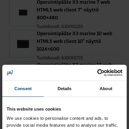
Operointipääte X3 marine 7 web
HTML5 web client 7" näyttö
800×480
Tuotekoodi: 630001215
Operointipääte X3 marine 10 web
HTML5 web client 10" näyttö
1024×600
Tuotekoodi: 630001715
Operointipääte X3 marine 12 web
HTML5 web client 12" näyttö
1280×800
Consent
Details
About
Tuotekoodi: 640002815
Operointipääte X3 marine 15 web P
HTML5 web client 15" näyttö
This website uses cookies
1280×800
We use cookies to personalise content and ads, to
Tuotekoodi: 640001815
provide social media features and to analyse our traffic.
Operointipääte X3 marine 21 web P