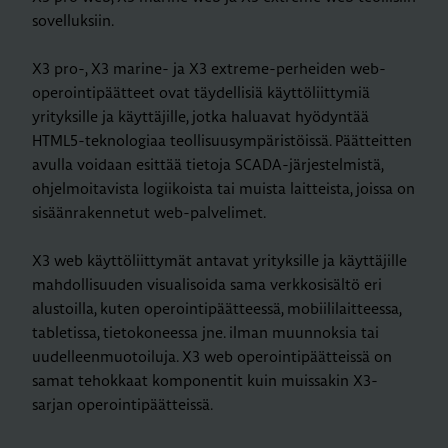
sovelluksiin.
X3 pro-, X3 marine- ja X3 extreme-perheiden web-
operointipäätteet ovat täydellisiä käyttöliittymiä
yrityksille ja käyttäjille, jotka haluavat hyödyntää
HTML5-teknologiaa teollisuusympäristöissä. Päätteitten
avulla voidaan esittää tietoja SCADA-järjestelmistä,
ohjelmoitavista logiikoista tai muista laitteista, joissa on
sisäänrakennetut web-palvelimet.
X3 web käyttöliittymät antavat yrityksille ja käyttäjille
mahdollisuuden visualisoida sama verkkosisältö eri
alustoilla, kuten operointipäätteessä, mobiililaitteessa,
tabletissa, tietokoneessa jne. ilman muunnoksia tai
uudelleenmuotoiluja. X3 web operointipäätteissä on
samat tehokkaat komponentit kuin muissakin X3-
sarjan operointipäätteissä.