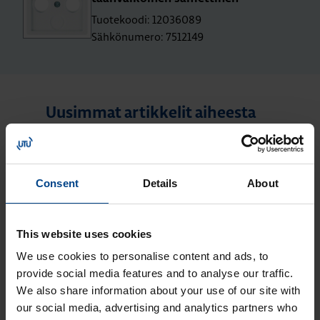
Tuotekoodi: 12036089
Sähkönumero: 7512149
Uusimmat artikkelit aiheesta
Asennustarvikkeet
ASENNUSTARVIKKEET
Consent
Details
About
4.6.2026
Lukuaika: 3 min
Berker-
This website uses cookies
asennuskalusteet
siirtyvät Hager-
We use cookies to personalise content and ads, to
tuotemerkin alle
provide social media features and to analyse our traffic.
We also share information about your use of our site with
ASENNUSTARVIKKEET
24.11.2025
our social media, advertising and analytics partners who
Lukuaika: 4 min