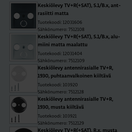
Kes­kiö­le­vy TV+R(+SAT), S.1/B.x, ant­
ra­siit­ti matta
Tuotekoodi: 12031606
Sähkönumero: 7512108
Kes­kiö­le­vy TV+R(+SAT), S.1/B.x, alu­
mii­ni matta maa­lat­tu
Tuotekoodi: 12031404
Sähkönumero: 7512109
Kes­kiö­le­vy an­ten­ni­ra­sial­le TV+R,
1930, puh­taan­val­koi­nen kiil­tä­vä
Tuotekoodi: 103920
Sähkönumero: 7512128
Kes­kiö­le­vy an­ten­ni­ra­sial­le TV+R,
1930, musta kiil­tä­vä
Tuotekoodi: 103921
Sähkönumero: 7512129
Kes­kiö­le­vy TV+R(+SAT), R.x, musta