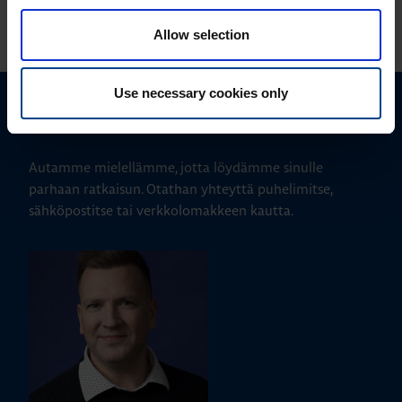
KATSO LISÄÄ ARTIKKELEITA
Allow selection
Use necessary cookies only
Ota yhteyttä!
Autamme mielellämme, jotta löydämme sinulle
parhaan ratkaisun. Otathan yhteyttä puhelimitse,
sähköpostitse tai verkkolomakkeen kautta.