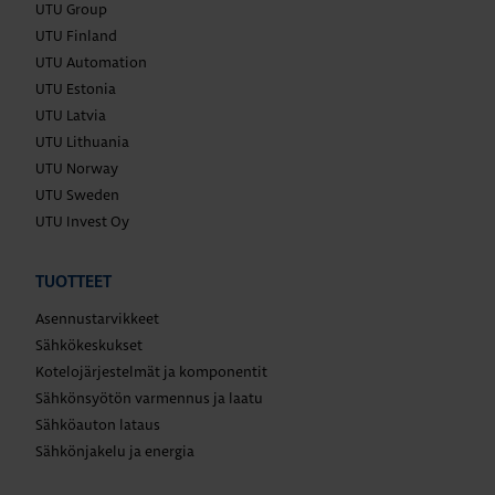
UTU Group
UTU Finland
UTU Automation
UTU Estonia
UTU Latvia
UTU Lithuania
UTU Norway
UTU Sweden
UTU Invest Oy
TUOTTEET
Asennustarvikkeet
Sähkökeskukset
Kotelojärjestelmät ja komponentit
Sähkönsyötön varmennus ja laatu
Sähköauton lataus
Sähkönjakelu ja energia