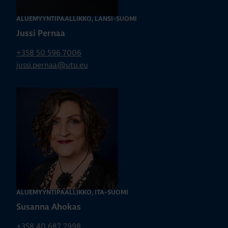
ALUEMYYNTIPÄÄLLIKKÖ, LÄNSI-SUOMI
Jussi Pernaa
+358 50 596 7006
jussi.pernaa@utu.eu
ALUEMYYNTIPÄÄLLIKKÖ, ITÄ-SUOMI
Susanna Ahokas
+358 40 687 7998