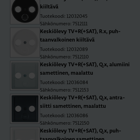
kiil­tä­vä
Tuotekoodi: 12032045
Sähkönumero: 7512111
Kes­kiö­le­vy TV+R(+SAT), R.x, puh­
taan­val­koi­nen kiil­tä­vä
Tuotekoodi: 12032089
Sähkönumero: 7512110
Kes­kiö­le­vy TV+R(+SAT), Q.x, alu­mii­ni
sa­met­ti­nen, maa­lat­tu
Tuotekoodi: 12036084
Sähkönumero: 7512153
Kes­kiö­le­vy TV+R(+SAT), Q.x, ant­ra­
siit­ti sa­met­ti­nen, maa­lat­tu
Tuotekoodi: 12036086
Sähkönumero: 7512150
Kes­kiö­le­vy TV+R(+SAT), Q.x, puh­
taan­val­koi­nen sa­met­ti­nen