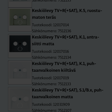
Sähkönumero: 7512135
Kes­kiö­le­vy TV+R(+SAT), K.5, ruos­tu­
ma­ton teräs
Tuotekoodi: 12017014
Sähkönumero: 7512136
Kes­kiö­le­vy TV+R(+SAT), K.1, ant­ra­
siit­ti matta
Tuotekoodi: 12017016
Sähkönumero: 7512134
Kes­kiö­le­vy TV+R(+SAT), K.1, puh­
taan­val­koi­nen kiil­tä­vä
Tuotekoodi: 12017019
Sähkönumero: 7512133
Kes­kiö­le­vy TV+R(+SAT), S.1/B.x, puh­
taan­val­koi­nen matta
Tuotekoodi: 12031909
Sähkönumero: 7512107