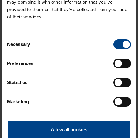
may combine it with other information that you’ve
Domovea –
provided to them or that they’ve collected from your use
älykodin toiminnot
of their services.
yhdessä
järjestelmässä
Consent
ASENNUSTARVIKKEET
24.11.2025
Necessary
Selection
Lukuaika: 3 min
Matter – uusi
Preferences
älykotistandardi
ASENNUSTARVIKKEET
16.10.2025
Statistics
Lukuaika: 3 min
Uuden sukupolven
Marketing
domovea Plus
korvaa domovea
V1:n
Allow all cookies