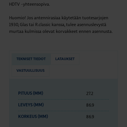
HDTV -yhteensopiva.
Huomio! Jos antennirasiaa käytetään tuotesarjojen
1930, Glas tai R.classic kanssa, tulee asennuslevystä
murtaa kulmissa olevat korvakkeet ennen asennusta.
TEKNISET TIEDOT
LATAUKSET
VASTUULLISUUS
27.2
PITUUS (MM)
86.9
LEVEYS (MM)
86.9
KORKEUS (MM)