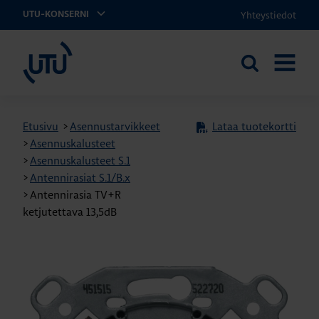
Yhteystiedot
UTU-KONSERNI
UTU
Etsi
AVAA
sivustolta
VALIKK
Etusivu
>
Asennustarvikkeet
Lataa tuotekortti
>
Asennuskalusteet
>
Asennuskalusteet S.1
>
Antennirasiat S.1/B.x
>
Antennirasia TV+R
ketjutettava 13,5dB