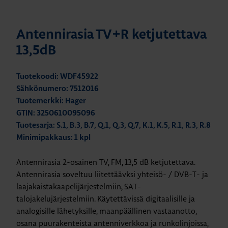
Antennirasia TV+R ketjutettava
13,5dB
Tuotekoodi: WDF45922
Sähkönumero: 7512016
Tuotemerkki: Hager
GTIN: 3250610095096
Tuotesarja: S.1, B.3, B.7, Q.1, Q.3, Q.7, K.1, K.5, R.1, R.3, R.8
Minimipakkaus: 1 kpl
Antennirasia 2-osainen TV, FM, 13,5 dB ketjutettava.
Antennirasia soveltuu liitettäävksi yhteisö- / DVB-T- ja
laajakaistakaapelijärjestelmiin, SAT-
talojakelujärjestelmiin. Käytettävissä digitaalisille ja
analogisille lähetyksille, maanpäällinen vastaanotto,
osana puurakenteista antenniverkkoa ja runkolinjoissa,