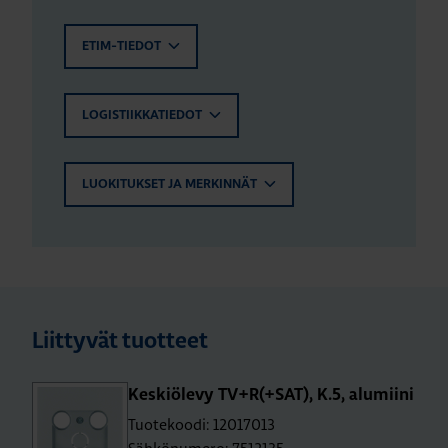
ETIM-TIEDOT
LOGISTIIKKATIEDOT
LUOKITUKSET JA MERKINNÄT
Liittyvät tuotteet
Kes­kiö­le­vy TV+R(+SAT), K.5, alu­mii­ni
Tuotekoodi: 12017013