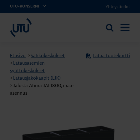
Yhteystiedot
UTU-KONSERNI
UTU
Etsi
AVAA
sivustolta
VALIKK
Etusivu
>
Sähkökeskukset
Lataa tuotekortti
>
Latausasemien
syöttökeskukset
>
Latausjakokaapit (LJK)
>
Jalusta Ahma JAL1800, maa-
asennus