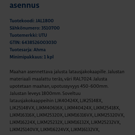
asennus
Tuotekoodi: JAL1800
Sähkönumero: 3510700
Tuotemerkki: UTU
GTIN: 6438526003030
Tuotesarja: Ahma
Minimipakkaus: 1 kpl
Maahan asennettava jalusta latausjakokaapille. Jalustan
materiaali maalattu teräs, väri RAL7024. Jalusta
upotetaan maahan, upotussyvyys 450-600mm.
Jalustan leveys 1800mm.
Soveltuu
latausjakokaappeihin
LJK40424X, LJK25148X,
LJK25148VX, LJKM40616X, LJKM40424X, LJKM25418X,
LJKM16316X, LJKM25320X, LJKM16316VX, LJKM25320VX,
LJKM16224X, LJKM25232X, LJKM16132X, LJKM25232VX,
LJKM25140VX, LJKM16224VX, LJKM16132VX,