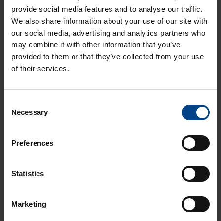
provide social media features and to analyse our traffic.
Uusimmat artikkelit aiheesta
We also share information about your use of our site with
Sähkökeskukset
our social media, advertising and analytics partners who
may combine it with other information that you’ve
provided to them or that they’ve collected from your use
SÄHKÖKESKUKSET
5.8.2026
of their services.
Lukuaika: 3 min
Uusi UTUBoX –
Consent
moderni piharasia
Necessary
auton
Selection
lämmitykseen
DATAKESKUSRATKAISUT
Preferences
SÄHKÖKESKUKSET
3.7.2026
Lukuaika: 2 min
Statistics
UTU laajentaa
keskusratkaisujensa
Marketing
tarjontaa
yhteistyössä