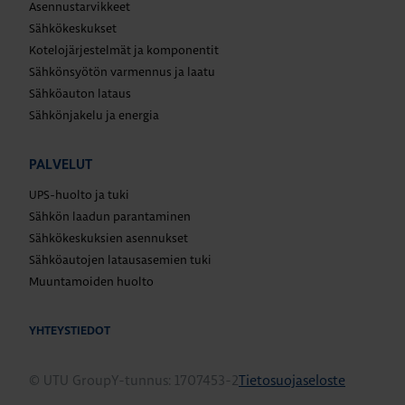
Asennustarvikkeet
Sähkökeskukset
Kotelojärjestelmät ja komponentit
Sähkönsyötön varmennus ja laatu
Sähköauton lataus
Sähkönjakelu ja energia
PALVELUT
UPS-huolto ja tuki
Sähkön laadun parantaminen
Sähkökeskuksien asennukset
Sähköautojen latausasemien tuki
Muuntamoiden huolto
YHTEYSTIEDOT
© UTU Group
Y-tunnus: 1707453-2
Tietosuojaseloste