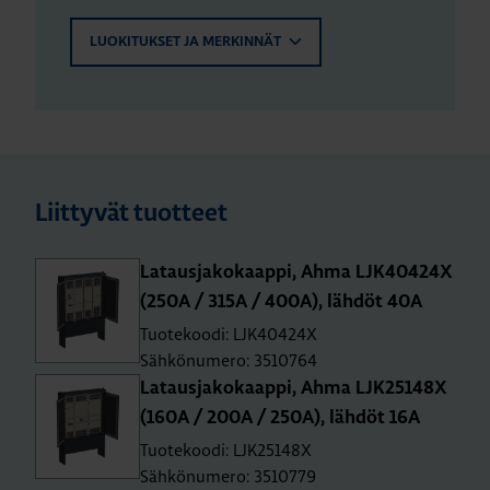
LUOKITUKSET JA MERKINNÄT
Liittyvät tuotteet
La­taus­ja­ko­kaap­pi, Ahma LJK40424X
(250A / 315A / 400A), läh­döt 40A
Tuotekoodi: LJK40424X
Sähkönumero: 3510764
La­taus­ja­ko­kaap­pi, Ahma LJK25148X
(160A / 200A / 250A), läh­döt 16A
Tuotekoodi: LJK25148X
Sähkönumero: 3510779