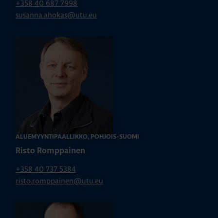
+358 40 687 7998
susanna.ahokas@utu.eu
ALUEMYYNTIPÄÄLLIKKÖ, POHJOIS-SUOMI
Risto Romppainen
+358 40 737 5384
risto.romppainen@utu.eu