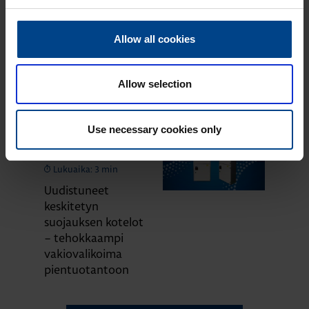
Finelcompin kanssa
SÄHKÖKESKUKSET
Allow all cookies
2.3.2026
Lukuaika: 2 min
UUTUUS:
Allow selection
saneerauskeskukset
vastaavat ahtaiden
tilojen haasteisiin
Use necessary cookies only
SÄHKÖKESKUKSET
9.5.2025
Lukuaika: 3 min
Uudistuneet
keskitetyn
suojauksen kotelot
– tehokkaampi
vakiovalikoima
pientuotantoon