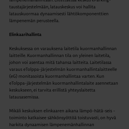
taustajärjestelmään, latauskeskus voi hallita
latauskuormaa dynaamisesti lähtökomponenttien
lämpenemän perusteella.
Elinkaarihallinta
Keskuksessa on varauksena laitetila kuormanhallinnan
laitteille. Kuormanhallinnan tila on yleinen laitetila,
johon voi asentaa mitä tahansa laitteita. Laitetilassa
varaus eTolppa-järjestelmän kuormanhallintalaitteelle
(eG) monitasoista kuormanhallintaa varten. Kun
eTolppa-järjestelmän kuormanhallintalaite asennetaan
keskukseen, ei tarvita erillistä yhteyslaitetta
latausasemissa.
Mikäli keskuksen elinkaaren aikana lämpö-hätä-seis -
toiminto katkaisee sähkönsyöttöä toistuvasti, on hyvä
harkita dynaamisen lämpenemänhallinnan