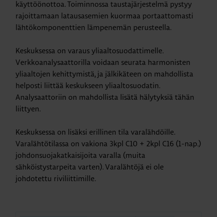
käyttöönottoa. Toiminnossa taustajärjestelmä pystyy
rajoittamaan latausasemien kuormaa portaattomasti
lähtökomponenttien lämpenemän perusteella.
Keskuksessa on varaus yliaaltosuodattimelle.
Verkkoanalysaattorilla voidaan seurata harmonisten
yliaaltojen kehittymistä, ja jälkikäteen on mahdollista
helposti liittää keskukseen yliaaltosuodatin.
Analysaattoriin on mahdollista lisätä hälytyksiä tähän
liittyen.
Keskuksessa on lisäksi erillinen tila varalähdöille.
Varalähtötilassa on vakiona 3kpl C10 + 2kpl C16 (1-nap.)
johdonsuojakatkaisijoita varalla (muita
sähköistystarpeita varten). Varalähtöjä ei ole
johdotettu riviliittimille.