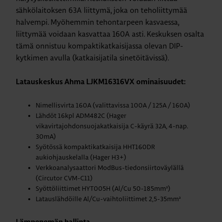
sähkölaitoksen 63A liittymä, joka on teholiittymää
halvempi. Myöhemmin tehontarpeen kasvaessa,
liittymää voidaan kasvattaa 160A asti. Keskuksen osalta
tämä onnistuu kompaktikatkaisijassa olevan DIP-
kytkimen avulla (katkaisijatila sinetöitävissä).
Latauskeskus Ahma LJKM16316VX
ominaisuudet:
Nimellisvirta 160A (valittavissa 100A / 125A / 160A)
Lähdöt 16kpl ADM482C (Hager
vikavirtajohdonsuojakatkaisija C-käyrä 32A, 4-nap.
30mA)
Syötössä kompaktikatkaisija HHT160DR
aukiohjauskelalla (Hager H3+)
Verkkoanalysaattori ModBus-tiedonsiirtoväylällä
(Circutor CVM-C11)
Syöttöliittimet HYT005H (Al/Cu 50-185mm²)
Latauslähdöille Al/Cu-vaihtoliittimet 2,5-35mm²