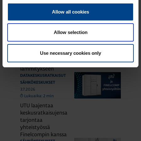
Sähkökeskukset
Allow all cookies
SÄHKÖKESKUKSET
5.8.2026
Allow selection
Lukuaika: 3 min
Uusi UTUBoX –
Use necessary cookies only
moderni piharasia
auton
lämmitykseen
DATAKESKUSRATKAISUT
SÄHKÖKESKUKSET
3.7.2026
Lukuaika: 2 min
UTU laajentaa
keskusratkaisujensa
tarjontaa
yhteistyössä
Finelcompin kanssa