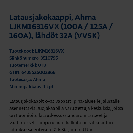
Latausjakokaappi, Ahma
LJKM16316VX (100A / 125A /
160A), lähdöt 32A (VVSK)
Tuotekoodi: LJKM16316VX
Sähkönumero: 3510795
Tuotemerkki: UTU
GTIN: 6438526002866
Tuotesarja: Ahma
Minimipakkaus: 1 kpl
Latausjakokaapit ovat vapaasti piha-alueelle jalustalle
asennettavia, suojakaapilla varustettuja keskuksia, joissa
on huomioitu latauskeskusstandardin tarpeet ja
vaatimukset. Lämpenemän hallinta on sähköauton
latauksessa erityisen tärkeää, joten UTUn