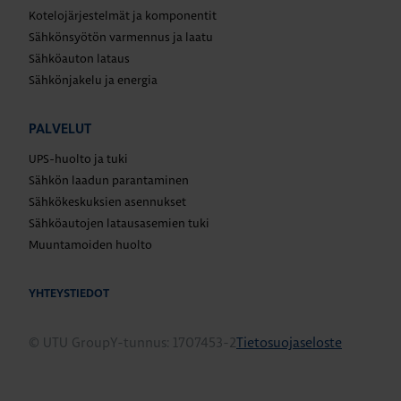
Kotelojärjestelmät ja komponentit
Sähkönsyötön varmennus ja laatu
Sähköauton lataus
Sähkönjakelu ja energia
PALVELUT
UPS-huolto ja tuki
Sähkön laadun parantaminen
Sähkökeskuksien asennukset
Sähköautojen latausasemien tuki
Muuntamoiden huolto
YHTEYSTIEDOT
© UTU Group
Y-tunnus: 1707453-2
Tietosuojaseloste