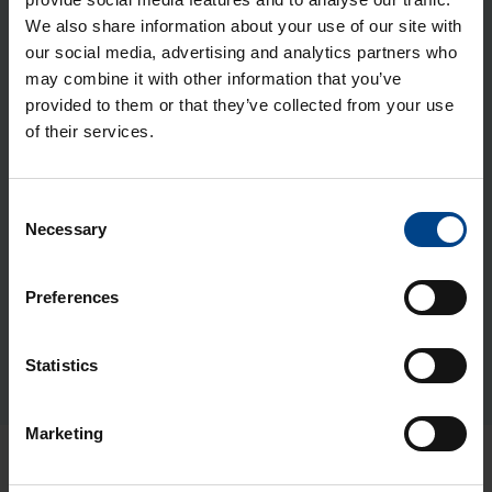
We also share information about your use of our site with
UTU­MaX 3v32A> 2xT2 PR 11 kW ja 2x­
our social media, advertising and analytics partners who
su­ko VVJS+DC 6mA IP44 IK10 MID-
may combine it with other information that you’ve
kWh OT
provided to them or that they’ve collected from your use
Tuotekoodi: M16-2TH-N1
of their services.
Sähkönumero: 3500703
Consent
Liittyvät tuotteet
Necessary
Selection
Ja­lus­ta Ahma JAL1800, maa-asen­
Preferences
nus
Tuotekoodi: JAL1800
Statistics
Sähkönumero: 3510700
Marketing
Uusimmat artikkelit aiheesta