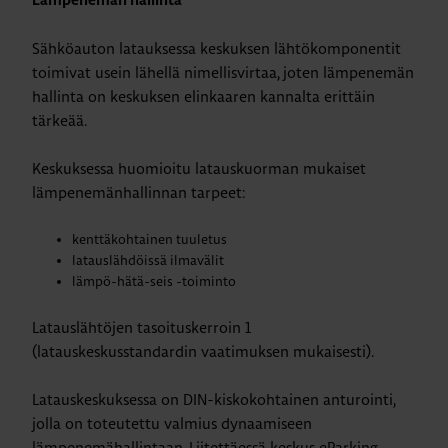
Lämpenemän hallinta
Sähköauton latauksessa keskuksen lähtökomponentit
toimivat usein lähellä nimellisvirtaa, joten lämpenemän
hallinta on keskuksen elinkaaren kannalta erittäin
tärkeää.
Keskuksessa huomioitu latauskuorman mukaiset
lämpenemänhallinnan tarpeet:
kenttäkohtainen tuuletus
latauslähdöissä ilmavälit
lämpö-hätä-seis -toiminto
Latauslähtöjen tasoituskerroin 1
(latauskeskusstandardin vaatimuksen mukaisesti).
Latauskeskuksessa on DIN-kiskokohtainen anturointi,
jolla on toteutettu valmius dynaamiseen
lämpenemähallintaan. Liitettäessä keskus eParking-