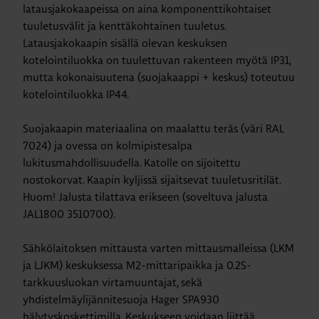
latausjakokaapeissa on aina komponenttikohtaiset
tuuletusvälit ja kenttäkohtainen tuuletus.
Latausjakokaapin sisällä olevan keskuksen
kotelointiluokka on tuulettuvan rakenteen myötä IP31,
mutta kokonaisuutena (suojakaappi + keskus) toteutuu
kotelointiluokka IP44.
Suojakaapin materiaalina on maalattu teräs (väri RAL
7024) ja ovessa on kolmipistesalpa
lukitusmahdollisuudella. Katolle on sijoitettu
nostokorvat. Kaapin kyljissä sijaitsevat tuuletusritilät.
Huom! Jalusta tilattava erikseen (soveltuva jalusta
JAL1800 3510700).
Sähkölaitoksen mittausta varten mittausmalleissa (LKM
ja LJKM) keskuksessa M2-mittaripaikka ja 0.2S-
tarkkuusluokan virtamuuntajat, sekä
yhdistelmäylijännitesuoja Hager SPA930
hälytyskoskettimilla. Keskukseen voidaan liittää