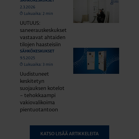
SÄHKÖKESKUKSET
2.3.2026
Lukuaika: 2 min
UUTUUS:
saneerauskeskukset
vastaavat ahtaiden
tilojen haasteisiin
SÄHKÖKESKUKSET
9.5.2025
Lukuaika: 3 min
Uudistuneet
keskitetyn
suojauksen kotelot
– tehokkaampi
vakiovalikoima
pientuotantoon
KATSO LISÄÄ ARTIKKELEITA