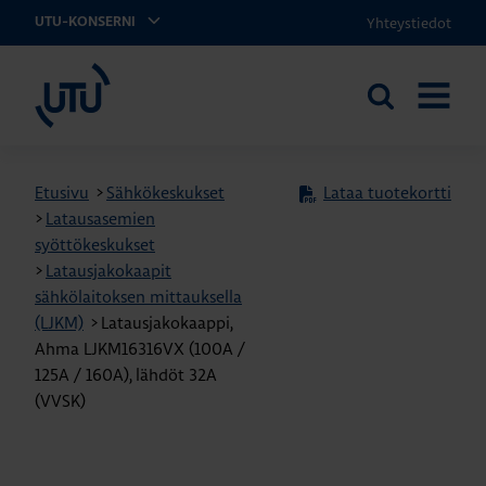
Yhteystiedot
UTU-KONSERNI
UTU
Etsi
AVAA
sivustolta
VALIKK
Etusivu
>
Sähkökeskukset
Lataa tuotekortti
>
Latausasemien
syöttökeskukset
>
Latausjakokaapit
sähkölaitoksen mittauksella
(LJKM)
>
Latausjakokaappi,
Ahma LJKM16316VX (100A /
125A / 160A), lähdöt 32A
(VVSK)