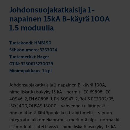
Johdonsuojakatkaisija 1-
napainen 15kA B-käyrä 100A
1.5 moduulia
Tuotekoodi: HMB190
Sähkönumero: 3263024
Tuotemerkki: Hager
GTIN: 3250613230029
Minimipakkaus: 1 kpl
Johdonsuojakatkaisija 1-napainen B-käyrä 100A,
nimelliskatkaisukyky 15 kA - normit: IEC 69898; IEC
40946-2, EN 60898-1, EN 60947-2, RoHS EC2002/95,
ISO 1400, OHSAS 18000 - vahvennettu liitinpesä -
rinnanliitäntä lähtöpuolella lattaliittimellä - vipuun
integroitu lukkomekanismi ja merkintäkilpi - normaalit
lisämoduulit liitettävissä - nimelliskatkaisukyky: 15 kA -