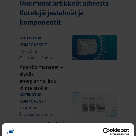
Uusimmat artikkelit aiheesta
Kotelojärjestelmät ja
komponentit
KOTELOT JA
KOMPONENTIT
28.4.2026
Lukuaika: 3 min
Agardio.manager –
älykäs
energianhallinta
kiinteistöille
KOTELOT JA
KOMPONENTIT
20.4.2026
Lukuaika: 5 min
Paranna kiinteistösi
palosuojausta