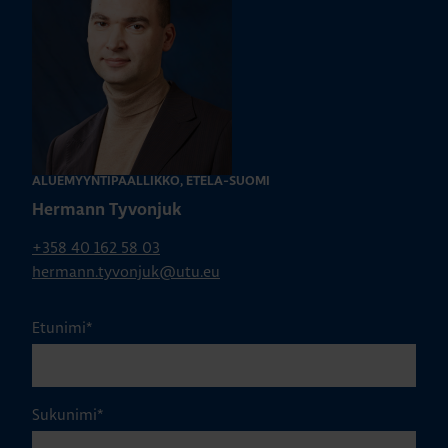
ALUEMYYNTIPÄÄLLIKKÖ, ETELÄ-SUOMI
Hermann Tyvonjuk
+358 40 162 58 03
hermann.tyvonjuk@utu.eu
Etunimi
*
Sukunimi
*