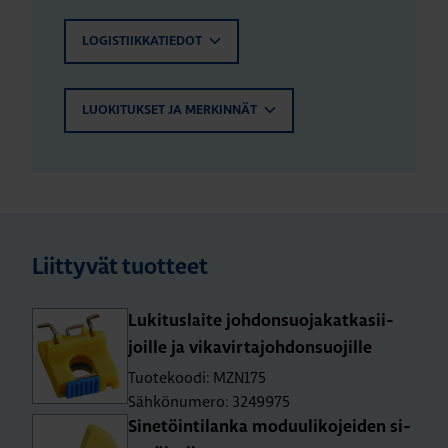
LOGISTIIKKATIEDOT
LUOKITUKSET JA MERKINNÄT
Liittyvät tuotteet
Lu­ki­tus­lai­te joh­don­suo­ja­kat­ka­sii­
joil­le ja vi­ka­vir­ta­joh­don­suo­jil­le
Tuotekoodi: MZN175
Sähkönumero: 3249975
Si­ne­töin­ti­lan­ka mo­duu­li­ko­jei­den si­