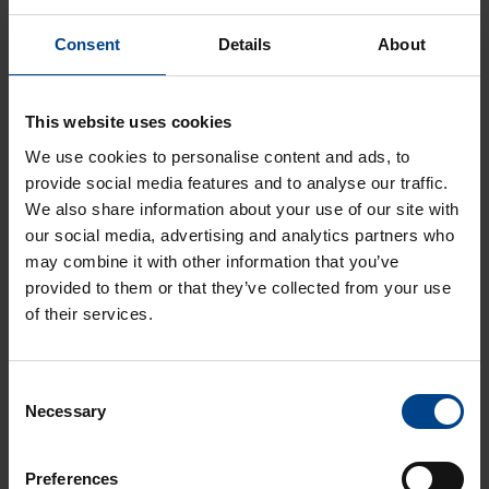
valokaarivikasuojalla
DATAKESKUSRATKAISUT
Consent
Details
About
KOTELOT JA
KOMPONENTIT
10.4.2026
This website uses cookies
Lukuaika: 3 min
UUTUUS:
We use cookies to personalise content and ads, to
Joustavampaa
provide social media features and to analyse our traffic.
sähkönjakelua
We also share information about your use of our site with
quadro evolla
our social media, advertising and analytics partners who
DATAKESKUSRATKAISUT
may combine it with other information that you’ve
KOTELOT JA
provided to them or that they’ve collected from your use
KOMPONENTIT
of their services.
10.4.2026
Lukuaika: 3 min
UUTUUS:
Consent
Ilmakatkaisijasarja
Necessary
Selection
hw+
Preferences