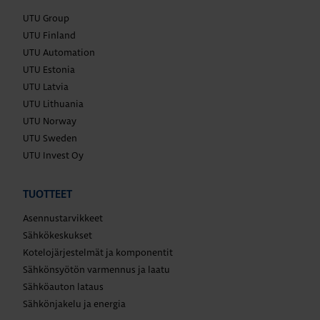
UTU Group
UTU Finland
UTU Automation
UTU Estonia
UTU Latvia
UTU Lithuania
UTU Norway
UTU Sweden
UTU Invest Oy
TUOTTEET
Asennustarvikkeet
Sähkökeskukset
Kotelojärjestelmät ja komponentit
Sähkönsyötön varmennus ja laatu
Sähköauton lataus
Sähkönjakelu ja energia