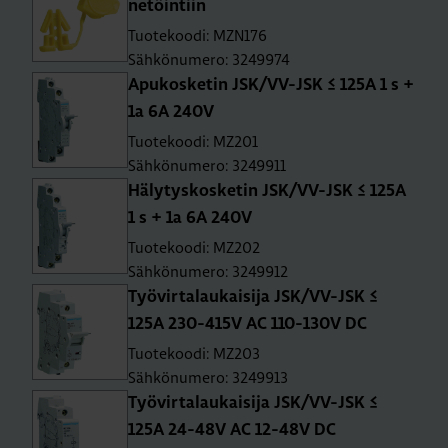
ne­töin­tiin
Tuotekoodi: MZN176
Sähkönumero: 3249974
Apu­kos­ke­tin JSK/VV-JSK ≤ 125A 1 s +
1a 6A 240V
Tuotekoodi: MZ201
Sähkönumero: 3249911
Hä­ly­tys­kos­ke­tin JSK/VV-JSK ≤ 125A
1 s + 1a 6A 240V
Tuotekoodi: MZ202
Sähkönumero: 3249912
Työ­vir­ta­lau­kai­si­ja JSK/VV-JSK ≤
125A 230-415V AC 110-130V DC
Tuotekoodi: MZ203
Sähkönumero: 3249913
Työ­vir­ta­lau­kai­si­ja JSK/VV-JSK ≤
125A 24-48V AC 12-48V DC