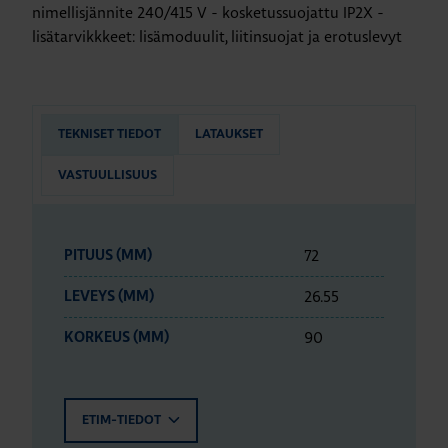
nimellisjännite 240/415 V - kosketussuojattu IP2X -
lisätarvikkkeet: lisämoduulit, liitinsuojat ja erotuslevyt
TEKNISET TIEDOT
LATAUKSET
VASTUULLISUUS
72
PITUUS (MM)
26.55
LEVEYS (MM)
90
KORKEUS (MM)
ETIM-TIEDOT