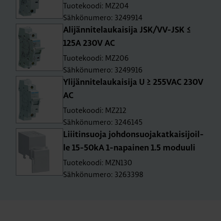
Tuotekoodi: MZ204
Sähkönumero: 3249914
Ali­jän­ni­te­lau­kai­si­ja JSK/VV-JSK ≤
125A 230V AC
Tuotekoodi: MZ206
Sähkönumero: 3249916
Yli­jän­ni­te­lau­kai­si­ja U ≥ 255­VAC 230V
AC
Tuotekoodi: MZ212
Sähkönumero: 3246145
Liii­tin­suo­ja joh­don­suo­ja­kat­kai­si­joil­
le 15-50­kA 1-na­pai­nen 1.5 mo­duu­li
Tuotekoodi: MZN130
Sähkönumero: 3263398