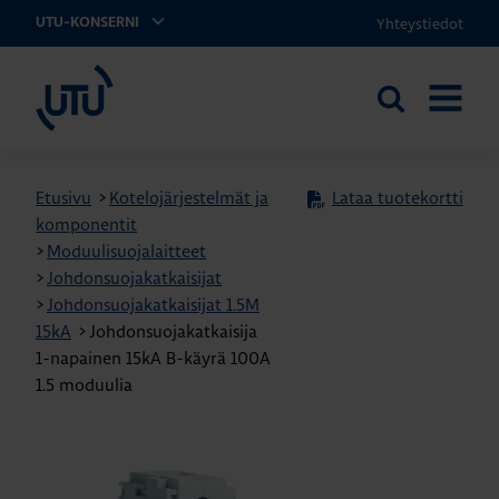
Yhteystiedot
UTU-KONSERNI
UTU
Etsi
AVAA
sivustolta
VALIKK
Etusivu
>
Kotelojärjestelmät ja
Lataa tuotekortti
komponentit
>
Moduulisuojalaitteet
>
Johdonsuojakatkaisijat
>
Johdonsuojakatkaisijat 1.5M
15kA
>
Johdonsuojakatkaisija
1-napainen 15kA B-käyrä 100A
1.5 moduulia