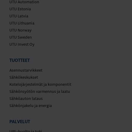
UTU Automation
UTU Estonia
UTU Latvia
UTU Lithuania
UTU Norway
UTU Sweden
UTU Invest Oy
TUOTTEET
Asennustarvikkeet
Sähkökeskukset
Kotelojärjestelmät ja komponentit
Sähkönsyötön varmennus ja laatu
Sähköauton lataus
Sähkönjakelu ja energia
PALVELUT
UPS-huolto ja tuki