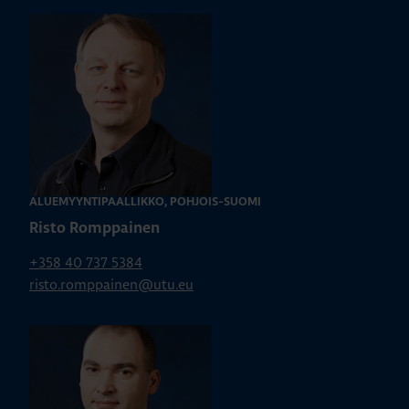
ALUEMYYNTIPÄÄLLIKKÖ, POHJOIS-SUOMI
Risto Romppainen
+358 40 737 5384
risto.romppainen@utu.eu