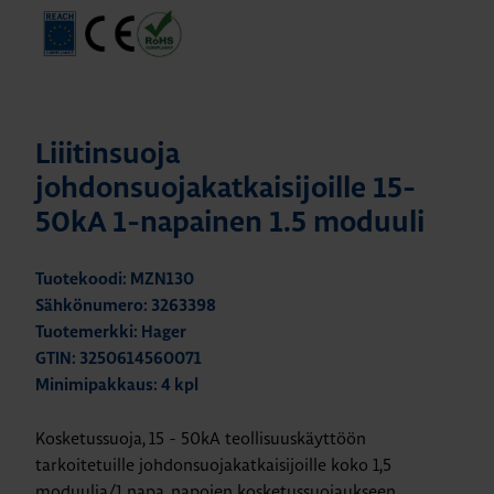
Liiitinsuoja
johdonsuojakatkaisijoille 15-
50kA 1-napainen 1.5 moduuli
Tuotekoodi: MZN130
Sähkönumero: 3263398
Tuotemerkki: Hager
GTIN: 3250614560071
Minimipakkaus: 4 kpl
Kosketussuoja, 15 - 50kA teollisuuskäyttöön
tarkoitetuille johdonsuojakatkaisijoille koko 1,5
moduulia/1 napa, napojen kosketussuojaukseen.