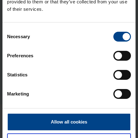
provided to them or that they’ve collected from your use
15kA D-käy­rä 80A 3 mo­duu­lia
of their services.
Tuotekoodi: HMD280
Sähkönumero: 3263316
Consent
Joh­don­suo­ja­kat­kai­si­ja 2-na­pai­nen
Necessary
Selection
15kA D-käy­rä 100A 3 mo­duu­lia
Tuotekoodi: HMD290
Sähkönumero: 3263318
Preferences
Joh­don­suo­ja­kat­kai­si­ja 2-na­pai­nen
15kA D-käy­rä 125A 3 mo­duu­lia
Statistics
Tuotekoodi: HMD299
Sähkönumero: 3263320
Marketing
Uusimmat artikkelit aiheesta
Allow all cookies
Kotelojärjestelmät ja