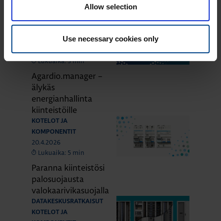
komponentit
Allow selection
KOTELOT JA
Use necessary cookies only
KOMPONENTIT
28.4.2026
Lukuaika: 3 min
Agardio.manager –
älykäs
energianhallinta
kiinteistöille
KOTELOT JA
KOMPONENTIT
20.4.2026
Lukuaika: 5 min
Paranna kiinteistösi
palosuojausta
valokaarivikasuojalla
DATAKESKUSRATKAISUT
KOTELOT JA