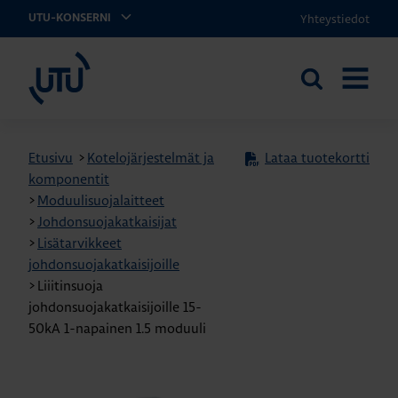
Yhteystiedot
UTU-KONSERNI
UTU
Etsi
AVAA
sivustolta
VALIKK
Etusivu
>
Kotelojärjestelmät ja
Lataa tuotekortti
komponentit
>
Moduulisuojalaitteet
>
Johdonsuojakatkaisijat
>
Lisätarvikkeet
johdonsuojakatkaisijoille
>
Liiitinsuoja
johdonsuojakatkaisijoille 15-
50kA 1-napainen 1.5 moduuli