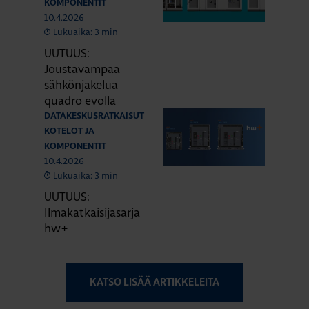
KOMPONENTIT
10.4.2026
Lukuaika: 3 min
UUTUUS:
Joustavampaa
sähkönjakelua
quadro evolla
DATAKESKUSRATKAISUT
KOTELOT JA
KOMPONENTIT
10.4.2026
Lukuaika: 3 min
UUTUUS:
Ilmakatkaisijasarja
hw+
KATSO LISÄÄ ARTIKKELEITA