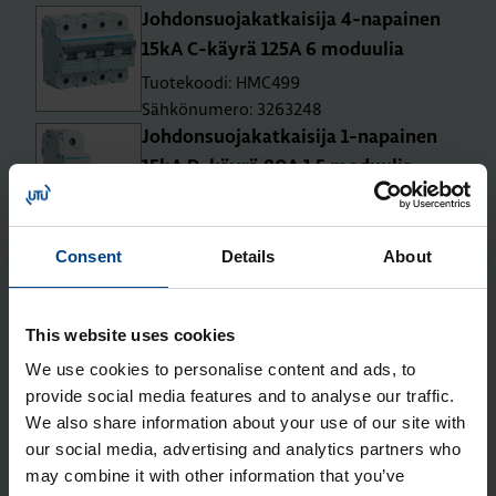
Joh­don­suo­ja­kat­kai­si­ja 4-na­pai­nen
15kA C-käy­rä 125A 6 mo­duu­lia
Tuotekoodi: HMC499
Sähkönumero: 3263248
Joh­don­suo­ja­kat­kai­si­ja 1-na­pai­nen
15kA D-käy­rä 80A 1.5 mo­duu­lia
Tuotekoodi: HMD180
Sähkönumero: 3263280
Joh­don­suo­ja­kat­kai­si­ja 1-na­pai­nen
Consent
Details
About
15kA D-käy­rä 100A 1.5 mo­duu­lia
Tuotekoodi: HMD190
This website uses cookies
Sähkönumero: 3263282
We use cookies to personalise content and ads, to
Joh­don­suo­ja­kat­kai­si­ja 1-na­pai­nen
provide social media features and to analyse our traffic.
15kA D-käy­rä 125A 1.5 mo­duu­lia
We also share information about your use of our site with
Tuotekoodi: HMD199
our social media, advertising and analytics partners who
Sähkönumero: 3263284
may combine it with other information that you’ve
Joh­don­suo­ja­kat­kai­si­ja 2-na­pai­nen