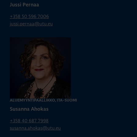
Jussi Pernaa
+358 50 596 7006
jussi.pernaa@utu.eu
ALUEMYYNTIPÄÄLLIKKÖ, ITÄ-SUOMI
Susanna Ahokas
+358 40 687 7998
susanna.ahokas@utu.eu