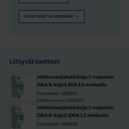
LUOKITUKSET JA MERKINNÄT
Liittyvät tuotteet
Joh­don­suo­ja­kat­kai­si­ja 1-na­pai­nen
15kA B-käy­rä 80A 1.5 mo­duu­lia
Tuotekoodi: HMB180
Sähkönumero: 3263022
Joh­don­suo­ja­kat­kai­si­ja 1-na­pai­nen
15kA B-käy­rä 100A 1.5 mo­duu­lia
Tuotekoodi: HMB190