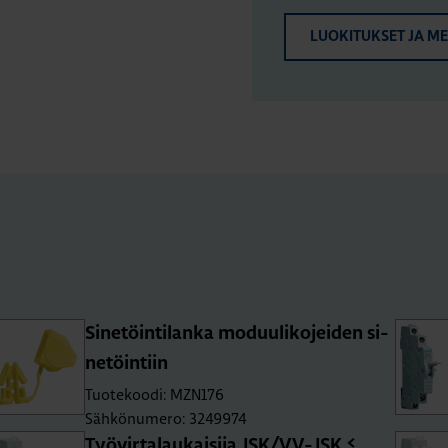
LUOKITUKSET JA M
Si­ne­töin­ti­lan­ka mo­duu­li­ko­jei­den si­
ne­töin­tiin
Tuotekoodi: MZN176
Sähkönumero: 3249974
Työ­vir­ta­lau­kai­si­ja JSK/VV-JSK ≤