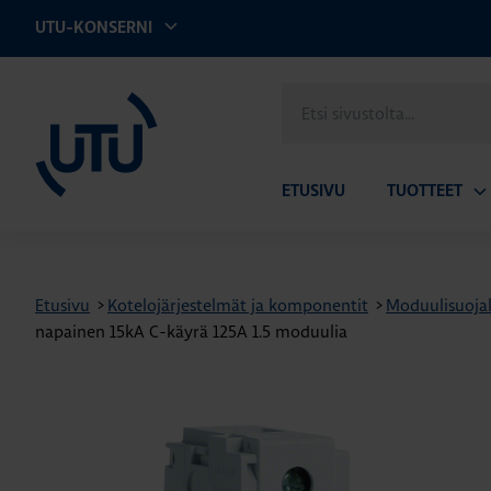
UTU-KONSERNI
UTU
Etsi
sivustolta
ETUSIVU
TUOTTEET
Av
ala
Etusivu
>
Kotelojärjestelmät ja komponentit
>
Moduulisuojal
napainen 15kA C-käyrä 125A 1.5 moduulia