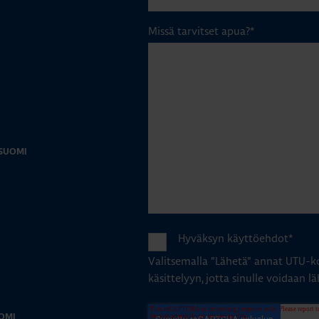
Missä tarvitset apua?
*
-SUOMI
Hyväksyn käyttöehdot
*
Valitsemalla "Lähetä" annat UTU-ko
käsittelyyn, jotta sinulle voidaan lä
OMI