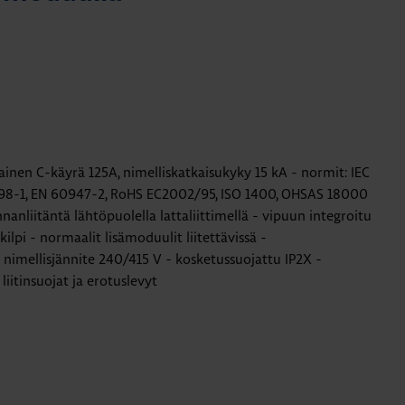
inen C-käyrä 125A, nimelliskatkaisukyky 15 kA - normit: IEC
98-1, EN 60947-2, RoHS EC2002/95, ISO 1400, OHSAS 18000
nnanliitäntä lähtöpuolella lattaliittimellä - vipuun integroitu
lpi - normaalit lisämoduulit liitettävissä -
- nimellisjännite 240/415 V - kosketussuojattu IP2X -
 liitinsuojat ja erotuslevyt