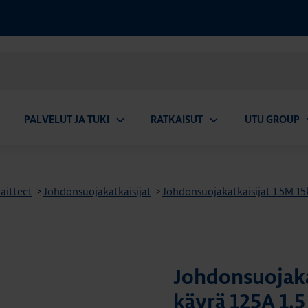
PALVELUT JA TUKI
RATKAISUT
UTU GROUP
aa
Avaa
Avaa
A
valikko
alavalikko
alavalikko
a
aitteet
>
Johdonsuojakatkaisijat
>
Johdonsuojakatkaisijat 1.5M 1
Johdonsuojaka
käyrä 125A 1.