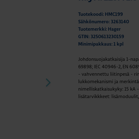
Tuotekoodi: HMC199
Sähkönumero: 3263140
Tuotemerkki: Hager
GTIN: 3250613230159
Minimipakkaus: 1 kpl
Johdonsuojakatkaisija 1-napa
69898; IEC 40946-2, EN 608
- vahvennettu liitinpesä - ri
lukkomekanismi ja merkintäki
nimelliskatkaisukyky: 15 kA 
lisätarvikkkeet: lisämoduulit,