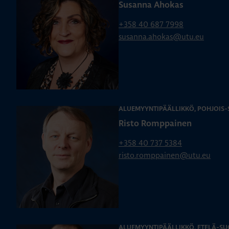
Susanna Ahokas
+358 40 687 7998
susanna.ahokas@utu.eu
ALUEMYYNTIPÄÄLLIKKÖ, POHJOIS
Risto Romppainen
+358 40 737 5384
risto.romppainen@utu.eu
ALUEMYYNTIPÄÄLLIKKÖ, ETELÄ-SU