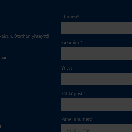
Etunimi
*
aisun. Otathan yhteyttä
Sukunimi
*
OMI
Yritys
Sähköposti
*
Puhelinnumero
I