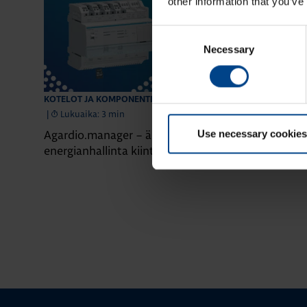
other information that you’ve
Consent
Necessary
Selection
28.4.2026
KOTELOT JA KOMPONENTIT
KOTELOT JA KO
|
Lukuaika: 3 min
|
Lukuaika: 5 
Use necessary cookies
Agardio.manager – älykäs
Paranna kiint
energianhallinta kiinteistöille
valokaarivika