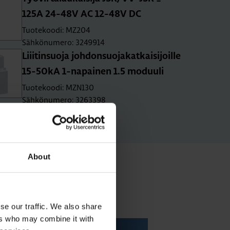
125A 24-48V AC 12-48V DC
Tuotekoodi: MZ204
Sähkönumero: 3249914
Liii­tin­suo­ja joh­don­suo­ja­kat­kai­si­joil­le
15-50­kA 1-na­pai­nen 1.5 mo­duu­li
Tuotekoodi: MZN130
Sähkönumero: 3263398
About
tit
se our traffic. We also share
ers who may combine it with