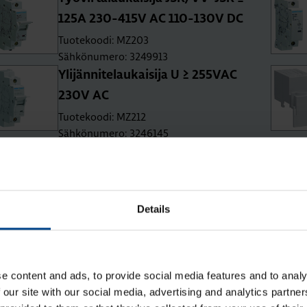
125A 230-415V AC 110-130V DC
Tuotekoodi: MZ203
Sähkönumero: 3249913
Yli­jän­ni­te­lau­kai­si­ja U ≥ 255­VAC
230V AC
Tuotekoodi: MZ212
Sähkönumero: 3246145
Details
a Kotelojärjestelmät ja komponen
e content and ads, to provide social media features and to analy
 our site with our social media, advertising and analytics partn