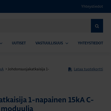
Yhteystiedot
HAE
UUTISET
VASTUULLISUUS
YHTEYSTIEDOT
vaa
Avaa
lavalikko
alavalikko
5kA
>
Johdonsuojakatkaisija 1-
Lataa tuotekortti
tkaisija 1-napainen 15kA C-
5 moduulia