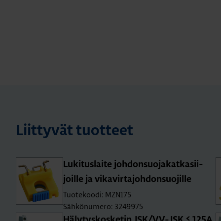
Liittyvät tuotteet
Lu­ki­tus­lai­te joh­don­suo­ja­kat­ka­sii­
joil­le ja vi­ka­vir­ta­joh­don­suo­jil­le
Tuotekoodi: MZN175
Sähkönumero: 3249975
Hä­ly­tys­kos­ke­tin JSK/VV-JSK ≤ 125A