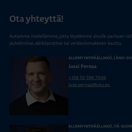
Ota yhteyttä!
Autamme mielellämme, jotta löydämme sinulle parhaan ratk
puhelimitse, sähköpostitse tai verkkolomakkeen kautta.
ALUEMYYNTIPÄÄLLIKKÖ, LÄNSI-SU
Jussi Pernaa
+358 50 596 7006
jussi.pernaa@utu.eu
ALUEMYYNTIPÄÄLLIKKÖ, ITÄ-SUOM