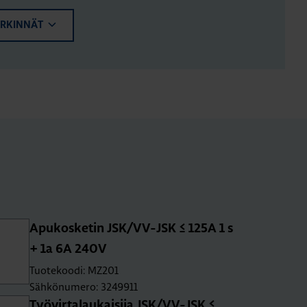
ERKINNÄT
Apu­kos­ke­tin JSK/VV-JSK ≤ 125A 1 s
+ 1a 6A 240V
Tuotekoodi: MZ201
Sähkönumero: 3249911
Työ­vir­ta­lau­kai­si­ja JSK/VV-JSK ≤