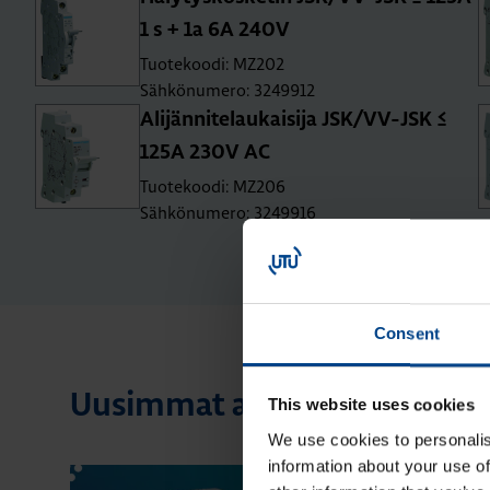
1 s + 1a 6A 240V
Tuotekoodi: MZ202
Sähkönumero: 3249912
Ali­jän­ni­te­lau­kai­si­ja JSK/VV-JSK ≤
125A 230V AC
Tuotekoodi: MZ206
Sähkönumero: 3249916
Consent
Uusimmat artikkelit aiheest
This website uses cookies
We use cookies to personalis
information about your use of