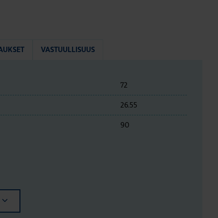
AUKSET
VASTUULLISUUS
72
26.55
90