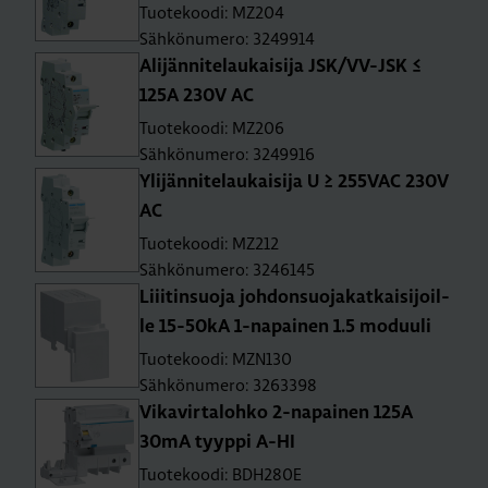
Tuotekoodi: MZ204
Sähkönumero: 3249914
Ali­jän­ni­te­lau­kai­si­ja JSK/VV-JSK ≤
125A 230V AC
Tuotekoodi: MZ206
Sähkönumero: 3249916
Yli­jän­ni­te­lau­kai­si­ja U ≥ 255­VAC 230V
AC
Tuotekoodi: MZ212
Sähkönumero: 3246145
Liii­tin­suo­ja joh­don­suo­ja­kat­kai­si­joil­
le 15-50­kA 1-na­pai­nen 1.5 mo­duu­li
Tuotekoodi: MZN130
Sähkönumero: 3263398
Vi­ka­vir­ta­loh­ko 2-na­pai­nen 125A
30mA tyyp­pi A-HI
Tuotekoodi: BDH280E