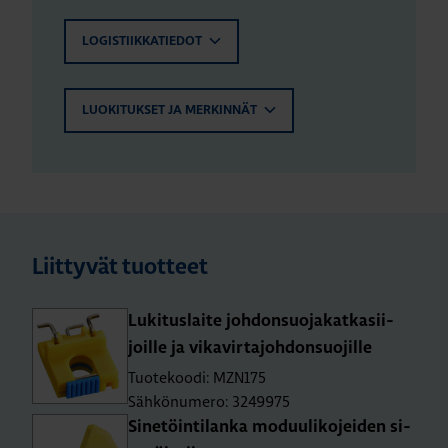
LOGISTIIKKATIEDOT
LUOKITUKSET JA MERKINNÄT
Liittyvät tuotteet
Lu­ki­tus­lai­te joh­don­suo­ja­kat­ka­sii­
joil­le ja vi­ka­vir­ta­joh­don­suo­jil­le
Tuotekoodi: MZN175
Sähkönumero: 3249975
Si­ne­töin­ti­lan­ka mo­duu­li­ko­jei­den si­