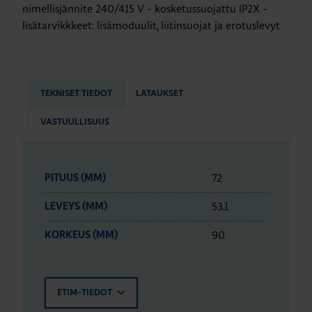
nimellisjännite 240/415 V - kosketussuojattu IP2X -
lisätarvikkkeet: lisämoduulit, liitinsuojat ja erotuslevyt
TEKNISET TIEDOT
LATAUKSET
VASTUULLISUUS
72
PITUUS (MM)
53.1
LEVEYS (MM)
90
KORKEUS (MM)
ETIM-TIEDOT