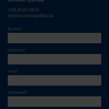
Hermann Tyvonjuk
+358 40 162 58 03
hermann.tyvonjuk@utu.eu
Etunimi
*
Sukunimi
*
Yritys
Sähköposti
*