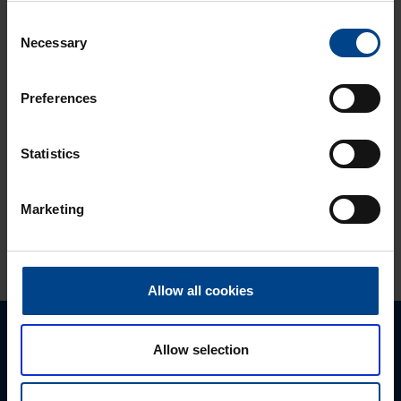
quadro evolla
Consent
DATAKESKUSRATKAISUT
Necessary
KOTELOT JA
Selection
KOMPONENTIT
10.4.2026
Preferences
Lukuaika: 3 min
UUTUUS:
Ilmakatkaisijasarja
Statistics
hw+
Marketing
KATSO LISÄÄ ARTIKKELEITA
Allow all cookies
Ota yhteyttä!
Allow selection
Autamme mielellämme, jotta löydämme sinulle