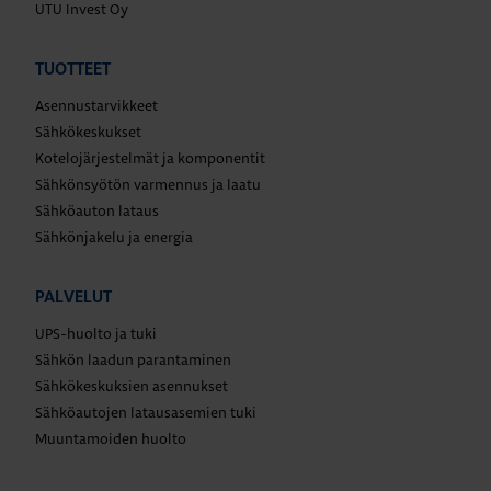
UTU Invest Oy
TUOTTEET
Asennustarvikkeet
Sähkökeskukset
Kotelojärjestelmät ja komponentit
Sähkönsyötön varmennus ja laatu
Sähköauton lataus
Sähkönjakelu ja energia
PALVELUT
UPS-huolto ja tuki
Sähkön laadun parantaminen
Sähkökeskuksien asennukset
Sähköautojen latausasemien tuki
Muuntamoiden huolto