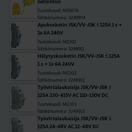
ne­töin­tiin
Tuotekoodi: MZN176
Sähkönumero: 3249974
Apu­kos­ke­tin JSK/VV-JSK ≤ 125A 1 s +
1a 6A 240V
Tuotekoodi: MZ201
Sähkönumero: 3249911
Hä­ly­tys­kos­ke­tin JSK/VV-JSK ≤ 125A
1 s + 1a 6A 240V
Tuotekoodi: MZ202
Sähkönumero: 3249912
Työ­vir­ta­lau­kai­si­ja JSK/VV-JSK ≤
125A 230-415V AC 110-130V DC
Tuotekoodi: MZ203
Sähkönumero: 3249913
Työ­vir­ta­lau­kai­si­ja JSK/VV-JSK ≤
125A 24-48V AC 12-48V DC