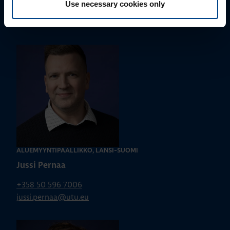
Use necessary cookies only
parhaan ratkaisun. Otathan yhteyttä puhelimitse,
sähköpostitse tai verkkolomakkeen kautta.
ALUEMYYNTIPÄÄLLIKKÖ, LÄNSI-SUOMI
Jussi Pernaa
+358 50 596 7006
jussi.pernaa@utu.eu