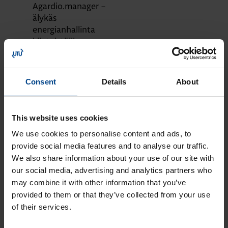
Agardio.manager –
älykäs
energianhallinta
kiinteistöille
KOTELOT JA
KOMPONENTIT
20.4.2026
Consent
Details
About
Lukuaika: 5 min
Paranna kiinteistösi
palosuojausta
This website uses cookies
valokaarivikasuojalla
We use cookies to personalise content and ads, to
DATAKESKUSRATKAISUT
provide social media features and to analyse our traffic.
KOTELOT JA
We also share information about your use of our site with
KOMPONENTIT
10.4.2026
our social media, advertising and analytics partners who
Lukuaika: 3 min
may combine it with other information that you’ve
UUTUUS:
provided to them or that they’ve collected from your use
Joustavampaa
of their services.
sähkönjakelua