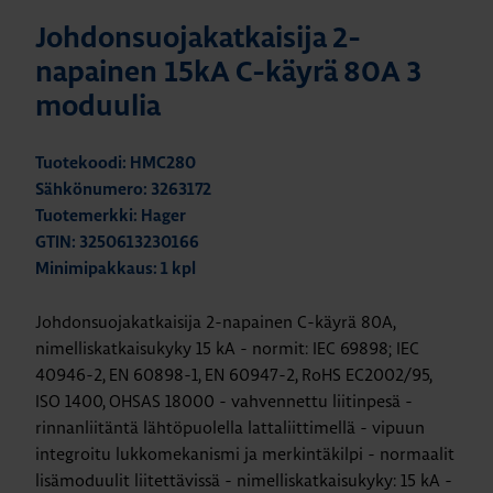
Johdonsuojakatkaisija 2-
napainen 15kA C-käyrä 80A 3
moduulia
Tuotekoodi: HMC280
Sähkönumero: 3263172
Tuotemerkki: Hager
GTIN: 3250613230166
Minimipakkaus: 1 kpl
Johdonsuojakatkaisija 2-napainen C-käyrä 80A,
nimelliskatkaisukyky 15 kA - normit: IEC 69898; IEC
40946-2, EN 60898-1, EN 60947-2, RoHS EC2002/95,
ISO 1400, OHSAS 18000 - vahvennettu liitinpesä -
rinnanliitäntä lähtöpuolella lattaliittimellä - vipuun
integroitu lukkomekanismi ja merkintäkilpi - normaalit
lisämoduulit liitettävissä - nimelliskatkaisukyky: 15 kA -