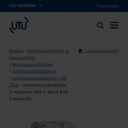
Yhteystiedot
UTU-KONSERNI
UTU
Etsi
AVAA
sivustolta
VALIKK
Etusivu
>
Kotelojärjestelmät ja
Lataa tuotekortti
komponentit
>
Moduulisuojalaitteet
>
Johdonsuojakatkaisijat
>
Johdonsuojakatkaisijat 1.5M
15kA
>
Johdonsuojakatkaisija
2-napainen 15kA C-käyrä 80A
3 moduulia