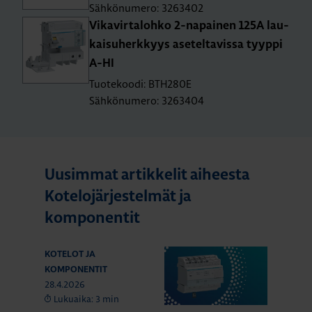
Sähkönumero: 3263402
Vi­ka­vir­ta­loh­ko 2-na­pai­nen 125A lau­
kai­su­herk­kyys ase­tel­ta­vis­sa tyyp­pi
A-HI
Tuotekoodi: BTH280E
Sähkönumero: 3263404
Uusimmat artikkelit aiheesta
Kotelojärjestelmät ja
komponentit
KOTELOT JA
KOMPONENTIT
28.4.2026
Lukuaika: 3 min