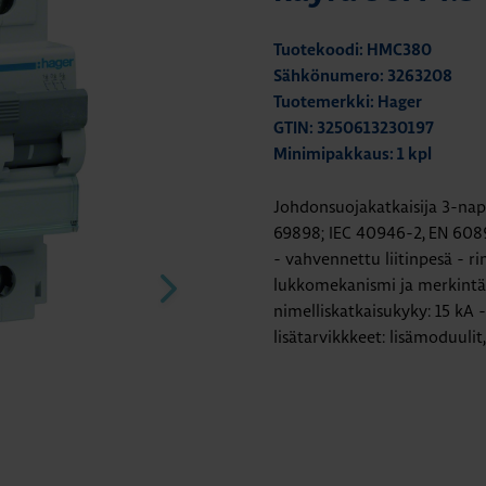
Tuotekoodi: HMC380
Sähkönumero: 3263208
Tuotemerkki: Hager
GTIN: 3250613230197
Minimipakkaus: 1 kpl
Johdonsuojakatkaisija 3-nap
69898; IEC 40946-2, EN 608
- vahvennettu liitinpesä - ri
lukkomekanismi ja merkintäki
nimelliskatkaisukyky: 15 kA 
lisätarvikkkeet: lisämoduulit,