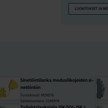
LUOKITUKSET JA M
Si­ne­töin­ti­lan­ka mo­duu­li­ko­jei­den si­
ne­töin­tiin
Tuotekoodi: MZN176
Sähkönumero: 3249974
Työ­vir­ta­lau­kai­si­ja JSK/VV-JSK ≤