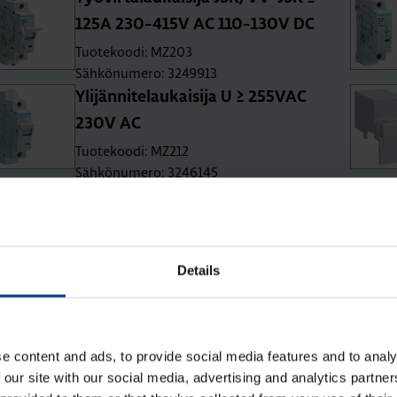
125A 230-415V AC 110-130V DC
Tuotekoodi: MZ203
Sähkönumero: 3249913
Yli­jän­ni­te­lau­kai­si­ja U ≥ 255­VAC
230V AC
Tuotekoodi: MZ212
Sähkönumero: 3246145
Vi­ka­vir­ta­loh­ko 3-na­pai­nen 125A
30mA tyyp­pi A-HI
Tuotekoodi: BDH380E
Details
Sähkönumero: 3263406
e content and ads, to provide social media features and to analy
 our site with our social media, advertising and analytics partn