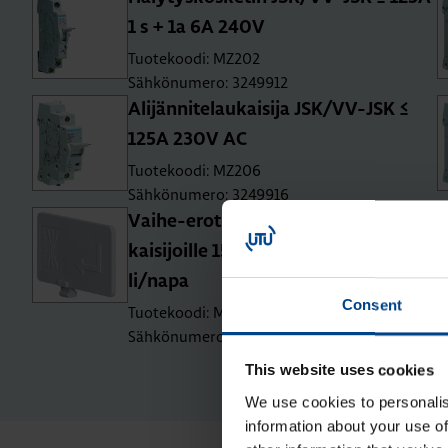
1 s + 1a 6A 240V
Tuotekoodi: MZ202
Sähkönumero: 3249912
Ali­jän­ni­te­lau­kai­si­ja JSK/VV-JSK ≤
125A 230V AC
Tuotekoodi: MZ206
Sähkönumero: 3249916
Vai­he-ero­tus­le­vy joh­don­suo­ja­kat­
kai­si­joil­le 15­kA-50­kA 1.5 mo­duu­
li/napa
Consent
Tuotekoodi: MZN131
Sähkönumero: 3263400
This website uses cookies
We use cookies to personalis
information about your use of