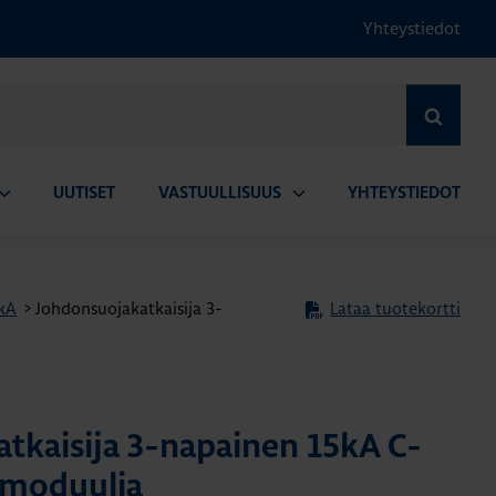
Yhteystiedot
HAE
UUTISET
VASTUULLISUUS
YHTEYSTIEDOT
vaa
Avaa
lavalikko
alavalikko
5kA
>
Johdonsuojakatkaisija 3-
Lataa tuotekortti
tkaisija 3-napainen 15kA C-
 moduulia