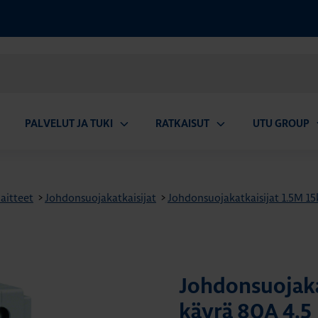
PALVELUT JA TUKI
RATKAISUT
UTU GROUP
aa
Avaa
Avaa
A
valikko
alavalikko
alavalikko
a
aitteet
>
Johdonsuojakatkaisijat
>
Johdonsuojakatkaisijat 1.5M 1
Johdonsuojaka
käyrä 80A 4.5