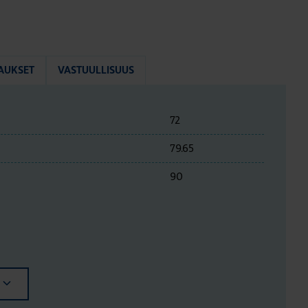
AUKSET
VASTUULLISUUS
72
79.65
90