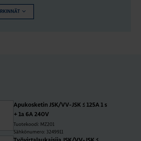
ERKINNÄT
Apu­kos­ke­tin JSK/VV-JSK ≤ 125A 1 s
+ 1a 6A 240V
Tuotekoodi: MZ201
Sähkönumero: 3249911
Työ­vir­ta­lau­kai­si­ja JSK/VV-JSK ≤