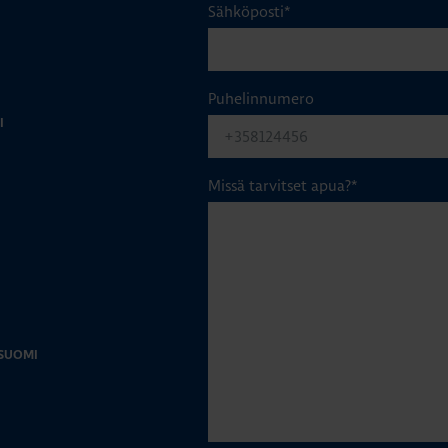
Sähköposti
*
Puhelinnumero
I
Missä tarvitset apua?
*
-SUOMI