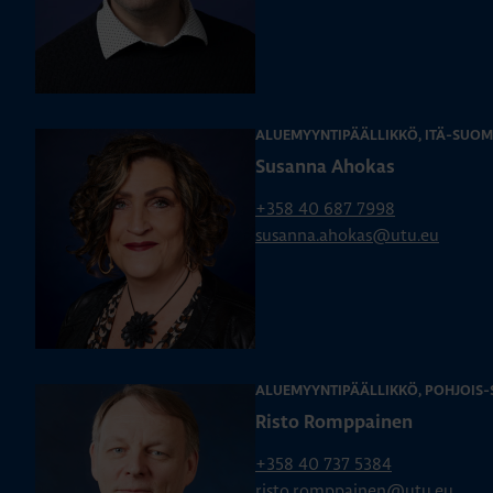
ALUEMYYNTIPÄÄLLIKKÖ, ITÄ-SUOM
Susanna Ahokas
+358 40 687 7998
susanna.ahokas@utu.eu
ALUEMYYNTIPÄÄLLIKKÖ, POHJOIS
Risto Romppainen
+358 40 737 5384
risto.romppainen@utu.eu