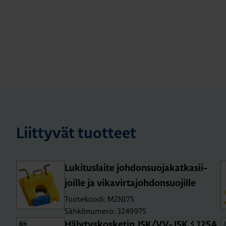
Liittyvät tuotteet
Lu­ki­tus­lai­te joh­don­suo­ja­kat­ka­sii­
joil­le ja vi­ka­vir­ta­joh­don­suo­jil­le
Tuotekoodi: MZN175
Sähkönumero: 3249975
Hä­ly­tys­kos­ke­tin JSK/VV-JSK ≤ 125A