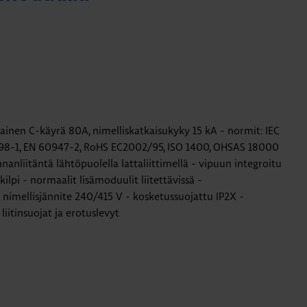
ainen C-käyrä 80A, nimelliskatkaisukyky 15 kA - normit: IEC
98-1, EN 60947-2, RoHS EC2002/95, ISO 1400, OHSAS 18000
nnanliitäntä lähtöpuolella lattaliittimellä - vipuun integroitu
lpi - normaalit lisämoduulit liitettävissä -
- nimellisjännite 240/415 V - kosketussuojattu IP2X -
 liitinsuojat ja erotuslevyt