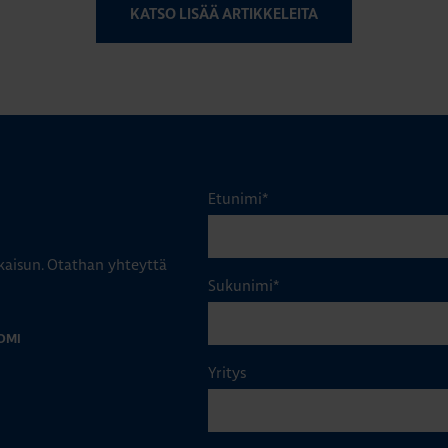
KATSO LISÄÄ ARTIKKELEITA
Etunimi
*
aisun. Otathan yhteyttä
Sukunimi
*
OMI
Yritys