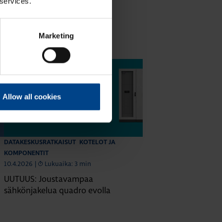
 services.
tit
Marketing
Allow all cookies
DATAKESKUSRATKAISUT
KOTELOT JA
KOMPONENTIT
10.4.2026
|
Lukuaika: 3 min
UUTUUS: Joustavampaa
sähkönjakelua quadro evolla