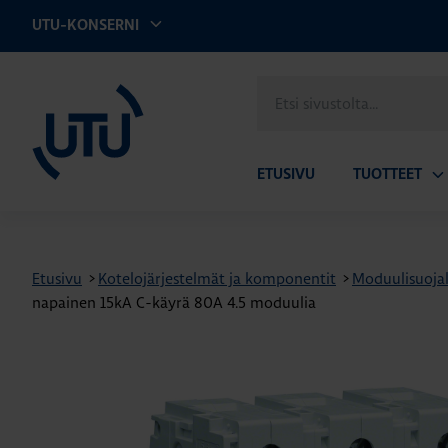
UTU-KONSERNI
UTU
Etsi
sivustolta
ETUSIVU
TUOTTEET
Av
ala
Etusivu
>
Kotelojärjestelmät ja komponentit
>
Moduulisuojal
napainen 15kA C-käyrä 80A 4.5 moduulia