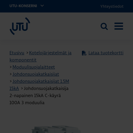
Yhteystiedot
UTU-KONSERNI
UTU
Etsi
AVAA
sivustolta
VALIKK
Etusivu
>
Kotelojärjestelmät ja
Lataa tuotekortti
komponentit
>
Moduulisuojalaitteet
>
Johdonsuojakatkaisijat
>
Johdonsuojakatkaisijat 1.5M
15kA
>
Johdonsuojakatkaisija
2-napainen 15kA C-käyrä
100A 3 moduulia