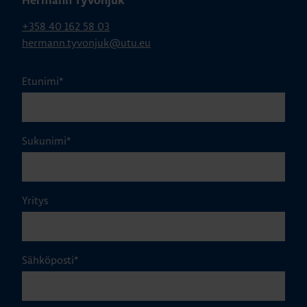
Hermann Tyvonjuk
+358 40 162 58 03
hermann.tyvonjuk@utu.eu
Etunimi
*
Sukunimi
*
Yritys
Sähköposti
*