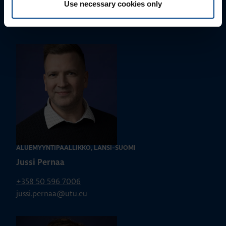
Use necessary cookies only
parhaan ratkaisun. Otathan yhteyttä puhelimitse,
sähköpostitse tai verkkolomakkeen kautta.
ALUEMYYNTIPÄÄLLIKKÖ, LÄNSI-SUOMI
Jussi Pernaa
+358 50 596 7006
jussi.pernaa@utu.eu