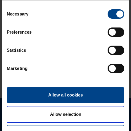
quadro evolla
Consent
DATAKESKUSRATKAISUT
Necessary
KOTELOT JA
Selection
KOMPONENTIT
10.4.2026
Preferences
Lukuaika: 3 min
UUTUUS:
Ilmakatkaisijasarja
Statistics
hw+
Marketing
KATSO LISÄÄ ARTIKKELEITA
Allow all cookies
Ota yhteyttä!
Allow selection
Autamme mielellämme, jotta löydämme sinulle