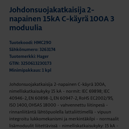
Johdonsuojakatkaisija 2-
napainen 15kA C-käyrä 100A 3
moduulia
Tuotekoodi: HMC290
Sähkönumero: 3263174
Tuotemerkki: Hager
GTIN: 3250613230173
Minimipakkaus: 1 kpl
Johdonsuojakatkaisija 2-napainen C-käyrä 100A,
nimelliskatkaisukyky 15 kA - normit: IEC 69898; IEC
40946-2, EN 60898-1, EN 60947-2, RoHS EC2002/95,
ISO 1400, OHSAS 18000 - vahvennettu liitinpesä -
rinnanliitäntä lähtöpuolella lattaliittimellä - vipuun
integroitu lukkomekanismi ja merkintäkilpi - normaalit
lisämoduulit liitettävissä - nimelliskatkaisukyky: 15 kA -