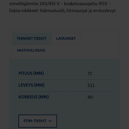
nimellisjännite 240/415 V - kosketussuojattu IP2X -
lisätarvikkkeet: lisämoduulit, liitinsuojat ja erotuslevyt
TEKNISET TIEDOT
LATAUKSET
VASTUULLISUUS
72
PITUUS (MM)
53.1
LEVEYS (MM)
90
KORKEUS (MM)
ETIM-TIEDOT