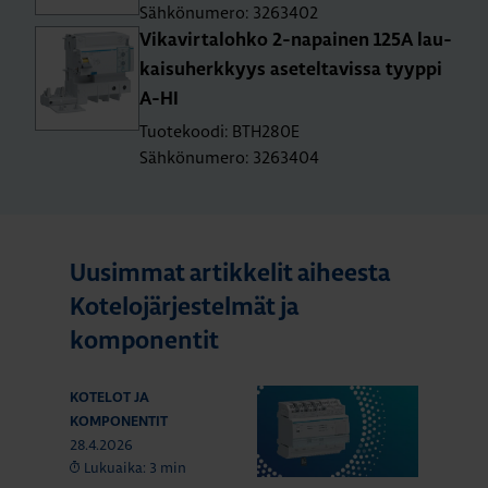
Sähkönumero: 3263402
Vi­ka­vir­ta­loh­ko 2-na­pai­nen 125A lau­
kai­su­herk­kyys ase­tel­ta­vis­sa tyyp­pi
A-HI
Tuotekoodi: BTH280E
Sähkönumero: 3263404
Uusimmat artikkelit aiheesta
Kotelojärjestelmät ja
komponentit
KOTELOT JA
KOMPONENTIT
28.4.2026
Lukuaika: 3 min