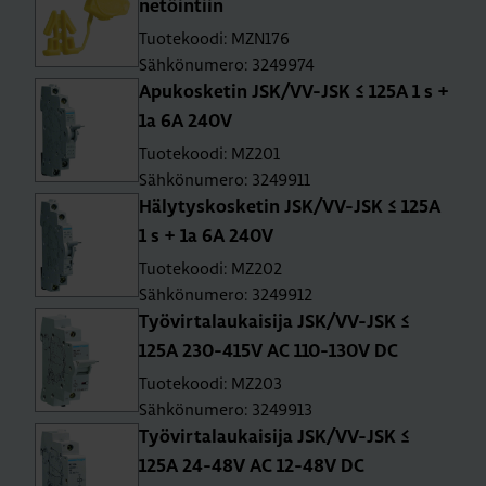
ne­töin­tiin
Tuotekoodi: MZN176
Sähkönumero: 3249974
Apu­kos­ke­tin JSK/VV-JSK ≤ 125A 1 s +
1a 6A 240V
Tuotekoodi: MZ201
Sähkönumero: 3249911
Hä­ly­tys­kos­ke­tin JSK/VV-JSK ≤ 125A
1 s + 1a 6A 240V
Tuotekoodi: MZ202
Sähkönumero: 3249912
Työ­vir­ta­lau­kai­si­ja JSK/VV-JSK ≤
125A 230-415V AC 110-130V DC
Tuotekoodi: MZ203
Sähkönumero: 3249913
Työ­vir­ta­lau­kai­si­ja JSK/VV-JSK ≤
125A 24-48V AC 12-48V DC