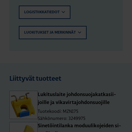
LOGISTIIKKATIEDOT
LUOKITUKSET JA MERKINNÄT
Liittyvät tuotteet
Lu­ki­tus­lai­te joh­don­suo­ja­kat­ka­sii­
joil­le ja vi­ka­vir­ta­joh­don­suo­jil­le
Tuotekoodi: MZN175
Sähkönumero: 3249975
Si­ne­töin­ti­lan­ka mo­duu­li­ko­jei­den si­