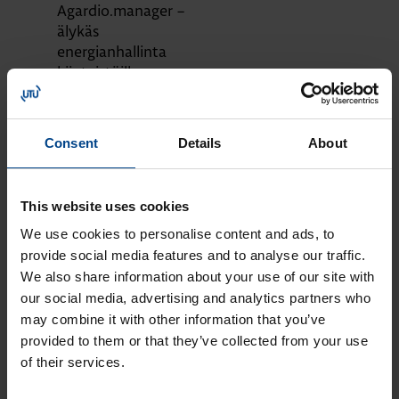
Agardio.manager –
älykäs
energianhallinta
kiinteistöille
KOTELOT JA
KOMPONENTIT
20.4.2026
Consent
Details
About
Lukuaika: 5 min
Paranna kiinteistösi
palosuojausta
This website uses cookies
valokaarivikasuojalla
We use cookies to personalise content and ads, to
DATAKESKUSRATKAISUT
provide social media features and to analyse our traffic.
KOTELOT JA
We also share information about your use of our site with
KOMPONENTIT
10.4.2026
our social media, advertising and analytics partners who
Lukuaika: 3 min
may combine it with other information that you’ve
UUTUUS:
provided to them or that they’ve collected from your use
Joustavampaa
of their services.
sähkönjakelua