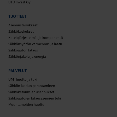
UTU Invest Oy
TUOTTEET
Asennustarvikkeet
Sähkökeskukset
Kotelojärjestelmät ja komponentit
Sähkönsyötön varmennus ja laatu
Sähköauton lataus
Sähkönjakelu ja energia
PALVELUT
UPS-huolto ja tuki
Sähkön laadun parantaminen
Sähkökeskuksien asennukset
Sähköautojen latausasemien tuki
Muuntamoiden huolto