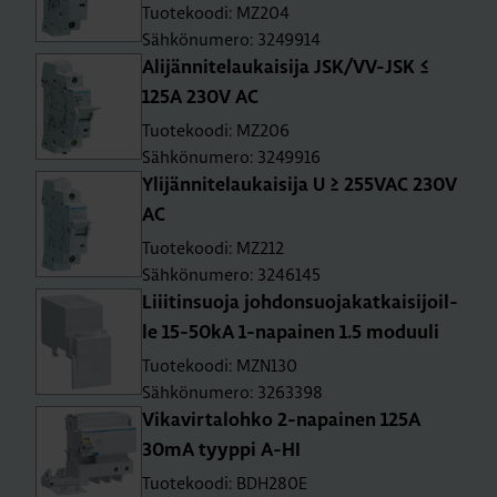
Tuotekoodi: MZ204
Sähkönumero: 3249914
Ali­jän­ni­te­lau­kai­si­ja JSK/VV-JSK ≤
125A 230V AC
Tuotekoodi: MZ206
Sähkönumero: 3249916
Yli­jän­ni­te­lau­kai­si­ja U ≥ 255­VAC 230V
AC
Tuotekoodi: MZ212
Sähkönumero: 3246145
Liii­tin­suo­ja joh­don­suo­ja­kat­kai­si­joil­
le 15-50­kA 1-na­pai­nen 1.5 mo­duu­li
Tuotekoodi: MZN130
Sähkönumero: 3263398
Vi­ka­vir­ta­loh­ko 2-na­pai­nen 125A
30mA tyyp­pi A-HI
Tuotekoodi: BDH280E