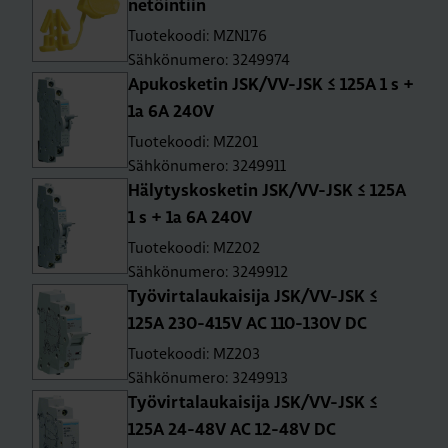
ne­töin­tiin
Tuotekoodi: MZN176
Sähkönumero: 3249974
Apu­kos­ke­tin JSK/VV-JSK ≤ 125A 1 s +
1a 6A 240V
Tuotekoodi: MZ201
Sähkönumero: 3249911
Hä­ly­tys­kos­ke­tin JSK/VV-JSK ≤ 125A
1 s + 1a 6A 240V
Tuotekoodi: MZ202
Sähkönumero: 3249912
Työ­vir­ta­lau­kai­si­ja JSK/VV-JSK ≤
125A 230-415V AC 110-130V DC
Tuotekoodi: MZ203
Sähkönumero: 3249913
Työ­vir­ta­lau­kai­si­ja JSK/VV-JSK ≤
125A 24-48V AC 12-48V DC