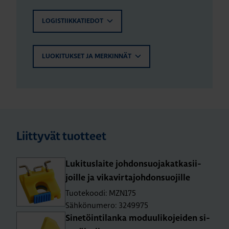
LOGISTIIKKATIEDOT
LUOKITUKSET JA MERKINNÄT
Liittyvät tuotteet
Lu­ki­tus­lai­te joh­don­suo­ja­kat­ka­sii­
joil­le ja vi­ka­vir­ta­joh­don­suo­jil­le
Tuotekoodi: MZN175
Sähkönumero: 3249975
Si­ne­töin­ti­lan­ka mo­duu­li­ko­jei­den si­