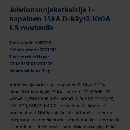
Johdonsuojakatkaisija 1-
napainen 15kA D-käyrä 100A
1.5 moduulia
Tuotekoodi: HMD190
Sähkönumero: 3263282
Tuotemerkki: Hager
GTIN: 3250613230265
Minimipakkaus: 1 kpl
Johdonsuojakatkaisija 1-napainen D-käyrä 100A,
nimelliskatkaisukyky 15 kA - normit: IEC 69898; IEC
40946-2, EN 60898-1, EN 60947-2, RoHS EC2002/95,
ISO 1400, OHSAS 18000 - vahvennettu liitinpesä -
rinnanliitäntä lähtöpuolella lattaliittimellä - vipuun
integroitu lukkomekanismi ja merkintäkilpi - normaalit
lisämoduulit liitettävissä - nimelliskatkaisukyky: 15 kA -