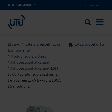
Yhteystiedot
UTU-KONSERNI
UTU
Etsi
AVAA
sivustolta
VALIKK
Etusivu
>
Kotelojärjestelmät ja
Lataa tuotekortti
komponentit
>
Moduulisuojalaitteet
>
Johdonsuojakatkaisijat
>
Johdonsuojakatkaisijat 1.5M
15kA
>
Johdonsuojakatkaisija
1-napainen 15kA D-käyrä 100A
1.5 moduulia