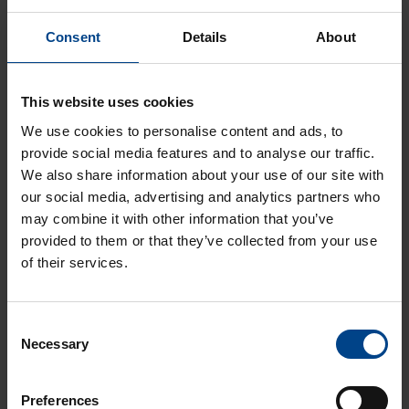
valokaarivikasuojalla
DATAKESKUSRATKAISUT
Consent
Details
About
KOTELOT JA
KOMPONENTIT
10.4.2026
This website uses cookies
Lukuaika: 3 min
UUTUUS:
We use cookies to personalise content and ads, to
Joustavampaa
provide social media features and to analyse our traffic.
sähkönjakelua
We also share information about your use of our site with
quadro evolla
our social media, advertising and analytics partners who
DATAKESKUSRATKAISUT
may combine it with other information that you’ve
KOTELOT JA
provided to them or that they’ve collected from your use
KOMPONENTIT
of their services.
10.4.2026
Lukuaika: 3 min
UUTUUS:
Consent
Ilmakatkaisijasarja
Necessary
Selection
hw+
Preferences