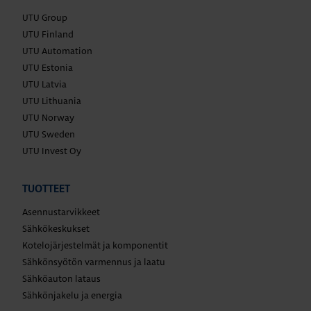
UTU Group
UTU Finland
UTU Automation
UTU Estonia
UTU Latvia
UTU Lithuania
UTU Norway
UTU Sweden
UTU Invest Oy
TUOTTEET
Asennustarvikkeet
Sähkökeskukset
Kotelojärjestelmät ja komponentit
Sähkönsyötön varmennus ja laatu
Sähköauton lataus
Sähkönjakelu ja energia