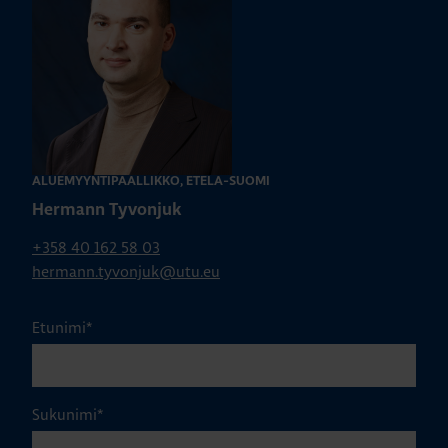
ALUEMYYNTIPÄÄLLIKKÖ, ETELÄ-SUOMI
Hermann Tyvonjuk
+358 40 162 58 03
hermann.tyvonjuk@utu.eu
Etunimi
*
Sukunimi
*