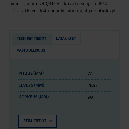
nimellisjännite 240/415 V - kosketussuojattu IP2X -
lisätarvikkkeet: lisämoduulit, liitinsuojat ja erotuslevyt
TEKNISET TIEDOT
LATAUKSET
VASTUULLISUUS
72
PITUUS (MM)
26.55
LEVEYS (MM)
90
KORKEUS (MM)
ETIM-TIEDOT