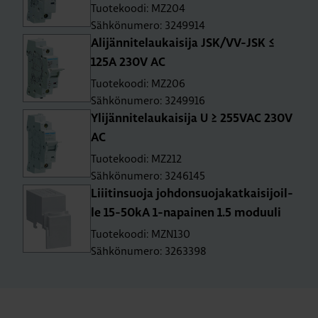
Tuotekoodi: MZ204
Sähkönumero: 3249914
Ali­jän­ni­te­lau­kai­si­ja JSK/VV-JSK ≤
125A 230V AC
Tuotekoodi: MZ206
Sähkönumero: 3249916
Yli­jän­ni­te­lau­kai­si­ja U ≥ 255­VAC 230V
AC
Tuotekoodi: MZ212
Sähkönumero: 3246145
Liii­tin­suo­ja joh­don­suo­ja­kat­kai­si­joil­
le 15-50­kA 1-na­pai­nen 1.5 mo­duu­li
Tuotekoodi: MZN130
Sähkönumero: 3263398