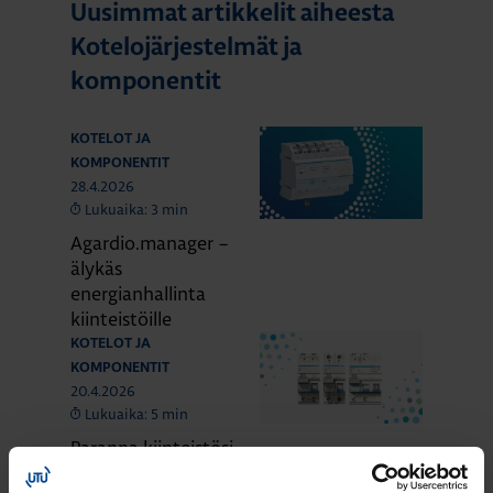
Uusimmat artikkelit aiheesta
Kotelojärjestelmät ja
komponentit
KOTELOT JA
KOMPONENTIT
28.4.2026
Lukuaika: 3 min
Agardio.manager –
älykäs
energianhallinta
kiinteistöille
KOTELOT JA
KOMPONENTIT
20.4.2026
Lukuaika: 5 min
Paranna kiinteistösi
palosuojausta