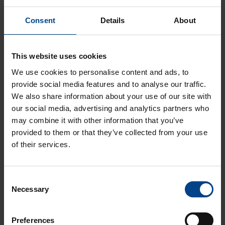
valokaarivikasuojalla
DATAKESKUSRATKAISUT
Consent
Details
About
KOTELOT JA
KOMPONENTIT
10.4.2026
This website uses cookies
Lukuaika: 3 min
UUTUUS:
We use cookies to personalise content and ads, to
Ilmakatkaisijasarja
provide social media features and to analyse our traffic.
hw+
We also share information about your use of our site with
DATAKESKUSRATKAISUT
our social media, advertising and analytics partners who
KOTELOT JA
may combine it with other information that you’ve
KOMPONENTIT
provided to them or that they’ve collected from your use
10.4.2026
of their services.
Lukuaika: 3 min
UUTUUS:
Joustavampaa
Consent
sähkönjakelua
Necessary
Selection
quadro evolla
Preferences