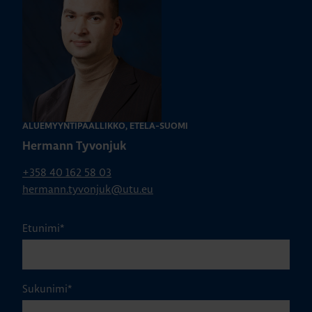
ALUEMYYNTIPÄÄLLIKKÖ, ETELÄ-SUOMI
Hermann Tyvonjuk
+358 40 162 58 03
hermann.tyvonjuk@utu.eu
Etunimi
*
Sukunimi
*