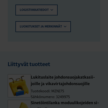
LOGISTIIKKATIEDOT
LUOKITUKSET JA MERKINNÄT
Liittyvät tuotteet
Lu­ki­tus­lai­te joh­don­suo­ja­kat­ka­sii­
joil­le ja vi­ka­vir­ta­joh­don­suo­jil­le
Tuotekoodi: MZN175
Sähkönumero: 3249975
Si­ne­töin­ti­lan­ka mo­duu­li­ko­jei­den si­