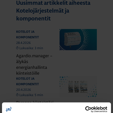
Uusimmat artikkelit aiheesta
Kotelojärjestelmät ja
komponentit
KOTELOT JA
KOMPONENTIT
28.4.2026
Lukuaika: 3 min
Agardio.manager –
älykäs
energianhallinta
kiinteistöille
KOTELOT JA
KOMPONENTIT
20.4.2026
Lukuaika: 5 min
Paranna kiinteistösi
palosuojausta