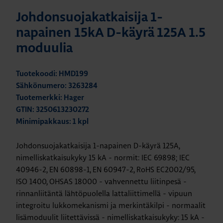
Johdonsuojakatkaisija 1-
napainen 15kA D-käyrä 125A 1.5
moduulia
Tuotekoodi: HMD199
Sähkönumero: 3263284
Tuotemerkki: Hager
GTIN: 3250613230272
Minimipakkaus: 1 kpl
Johdonsuojakatkaisija 1-napainen D-käyrä 125A,
nimelliskatkaisukyky 15 kA - normit: IEC 69898; IEC
40946-2, EN 60898-1, EN 60947-2, RoHS EC2002/95,
ISO 1400, OHSAS 18000 - vahvennettu liitinpesä -
rinnanliitäntä lähtöpuolella lattaliittimellä - vipuun
integroitu lukkomekanismi ja merkintäkilpi - normaalit
lisämoduulit liitettävissä - nimelliskatkaisukyky: 15 kA -