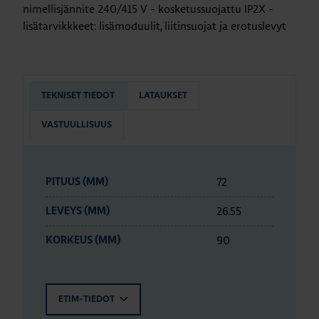
nimellisjännite 240/415 V - kosketussuojattu IP2X -
lisätarvikkkeet: lisämoduulit, liitinsuojat ja erotuslevyt
TEKNISET TIEDOT
LATAUKSET
VASTUULLISUUS
72
PITUUS (MM)
26.55
LEVEYS (MM)
90
KORKEUS (MM)
ETIM-TIEDOT