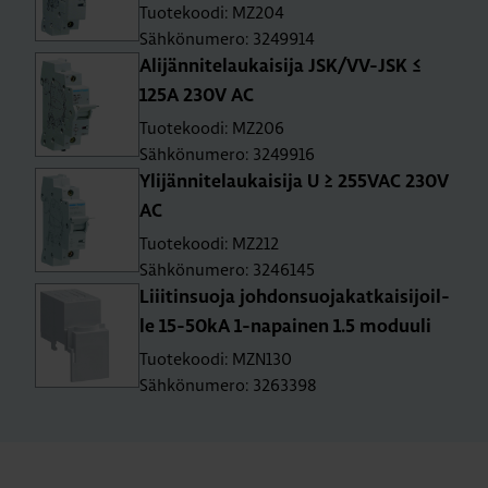
Tuotekoodi: MZ204
Sähkönumero: 3249914
Ali­jän­ni­te­lau­kai­si­ja JSK/VV-JSK ≤
125A 230V AC
Tuotekoodi: MZ206
Sähkönumero: 3249916
Yli­jän­ni­te­lau­kai­si­ja U ≥ 255­VAC 230V
AC
Tuotekoodi: MZ212
Sähkönumero: 3246145
Liii­tin­suo­ja joh­don­suo­ja­kat­kai­si­joil­
le 15-50­kA 1-na­pai­nen 1.5 mo­duu­li
Tuotekoodi: MZN130
Sähkönumero: 3263398