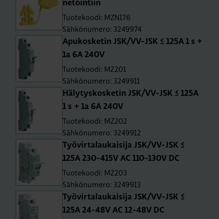
ne­töin­tiin
Tuotekoodi: MZN176
Sähkönumero: 3249974
Apu­kos­ke­tin JSK/VV-JSK ≤ 125A 1 s +
1a 6A 240V
Tuotekoodi: MZ201
Sähkönumero: 3249911
Hä­ly­tys­kos­ke­tin JSK/VV-JSK ≤ 125A
1 s + 1a 6A 240V
Tuotekoodi: MZ202
Sähkönumero: 3249912
Työ­vir­ta­lau­kai­si­ja JSK/VV-JSK ≤
125A 230-415V AC 110-130V DC
Tuotekoodi: MZ203
Sähkönumero: 3249913
Työ­vir­ta­lau­kai­si­ja JSK/VV-JSK ≤
125A 24-48V AC 12-48V DC