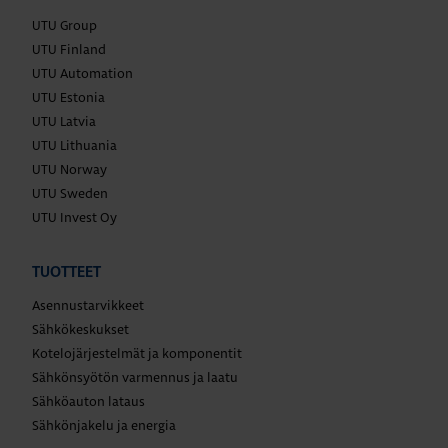
UTU Group
UTU Finland
UTU Automation
UTU Estonia
UTU Latvia
UTU Lithuania
UTU Norway
UTU Sweden
UTU Invest Oy
TUOTTEET
Asennustarvikkeet
Sähkökeskukset
Kotelojärjestelmät ja komponentit
Sähkönsyötön varmennus ja laatu
Sähköauton lataus
Sähkönjakelu ja energia