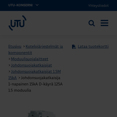
Yhteystiedot
UTU-KONSERNI
UTU
Etsi
AVAA
sivustolta
VALIKK
Etusivu
>
Kotelojärjestelmät ja
Lataa tuotekortti
komponentit
>
Moduulisuojalaitteet
>
Johdonsuojakatkaisijat
>
Johdonsuojakatkaisijat 1.5M
15kA
>
Johdonsuojakatkaisija
1-napainen 15kA D-käyrä 125A
1.5 moduulia