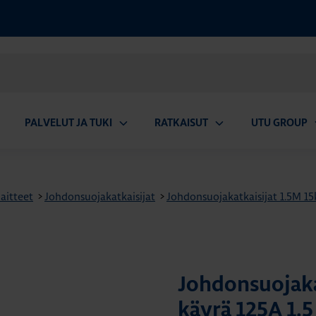
PALVELUT JA TUKI
RATKAISUT
UTU GROUP
aa
Avaa
Avaa
A
valikko
alavalikko
alavalikko
a
aitteet
>
Johdonsuojakatkaisijat
>
Johdonsuojakatkaisijat 1.5M 1
Johdonsuojaka
käyrä 125A 1.