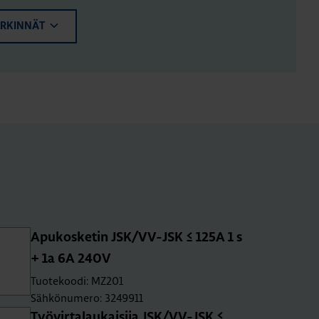
ERKINNÄT
Apu­kos­ke­tin JSK/VV-JSK ≤ 125A 1 s
+ 1a 6A 240V
Tuotekoodi: MZ201
Sähkönumero: 3249911
Työ­vir­ta­lau­kai­si­ja JSK/VV-JSK ≤