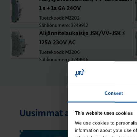
1 s + 1a 6A 240V
Tuotekoodi: MZ202
Sähkönumero: 3249912
Ali­jän­ni­te­lau­kai­si­ja JSK/VV-JSK ≤
125A 230V AC
Tuotekoodi: MZ206
Sähkönumero: 3249916
Consent
Uusimmat artikkelit aiheest
This website uses cookies
We use cookies to personalis
information about your use of