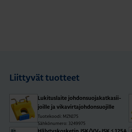
Liittyvät tuotteet
Lu­ki­tus­lai­te joh­don­suo­ja­kat­ka­sii­
joil­le ja vi­ka­vir­ta­joh­don­suo­jil­le
Tuotekoodi: MZN175
Sähkönumero: 3249975
Hä­ly­tys­kos­ke­tin JSK/VV-JSK ≤ 125A