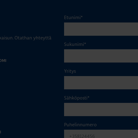
Etunimi
*
aisun. Otathan yhteyttä
Sukunimi
*
OMI
Yritys
Sähköposti
*
Puhelinnumero
I