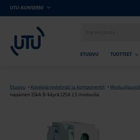
UTU-KONSERNI
UTU
Etsi
sivustolta
ETUSIVU
TUOTTEET
Av
ala
Etusivu
>
Kotelojärjestelmät ja komponentit
>
Moduulisuojal
napainen 15kA B-käyrä 125A 1.5 moduulia