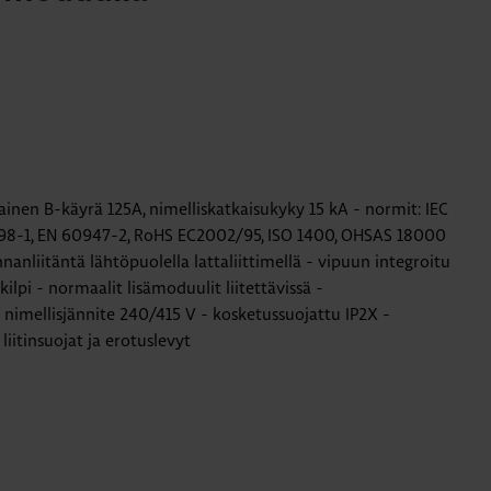
inen B-käyrä 125A, nimelliskatkaisukyky 15 kA - normit: IEC
98-1, EN 60947-2, RoHS EC2002/95, ISO 1400, OHSAS 18000
nnanliitäntä lähtöpuolella lattaliittimellä - vipuun integroitu
lpi - normaalit lisämoduulit liitettävissä -
- nimellisjännite 240/415 V - kosketussuojattu IP2X -
 liitinsuojat ja erotuslevyt