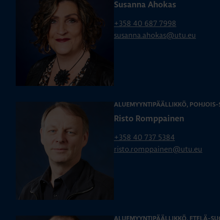
Susanna Ahokas
+358 40 687 7998
susanna.ahokas@utu.eu
ALUEMYYNTIPÄÄLLIKKÖ, POHJOIS
Risto Romppainen
+358 40 737 5384
risto.romppainen@utu.eu
ALUEMYYNTIPÄÄLLIKKÖ, ETELÄ-SU