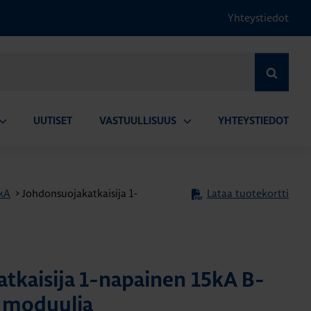
Yhteystiedot
HAE
UUTISET
VASTUULLISUUS
YHTEYSTIEDOT
vaa
Avaa
lavalikko
alavalikko
5kA
>
Johdonsuojakatkaisija 1-
Lataa tuotekortti
tkaisija 1-napainen 15kA B-
5 moduulia