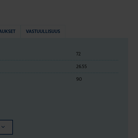
AUKSET
VASTUULLISUUS
72
26.55
90