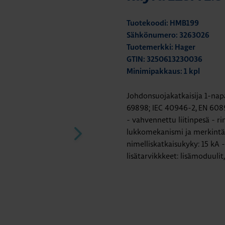
Tuotekoodi: HMB199
Sähkönumero: 3263026
Tuotemerkki: Hager
GTIN: 3250613230036
Minimipakkaus: 1 kpl
Johdonsuojakatkaisija 1-napa
69898; IEC 40946-2, EN 608
- vahvennettu liitinpesä - ri
lukkomekanismi ja merkintäki
nimelliskatkaisukyky: 15 kA 
lisätarvikkkeet: lisämoduulit,