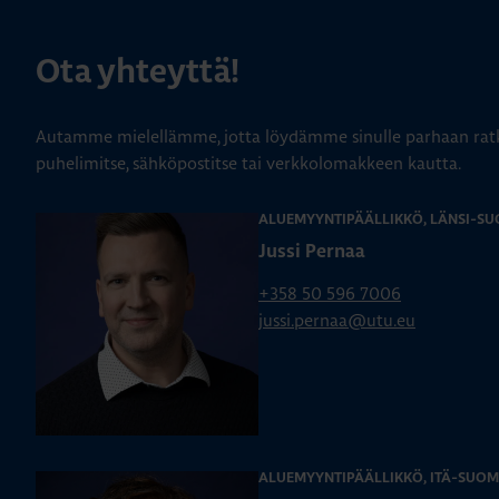
Ota yhteyttä!
Autamme mielellämme, jotta löydämme sinulle parhaan ratk
puhelimitse, sähköpostitse tai verkkolomakkeen kautta.
ALUEMYYNTIPÄÄLLIKKÖ, LÄNSI-SU
Jussi Pernaa
+358 50 596 7006
jussi.pernaa@utu.eu
ALUEMYYNTIPÄÄLLIKKÖ, ITÄ-SUOM