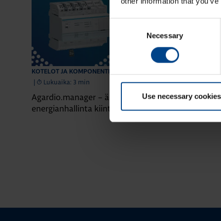
other information that you’ve
Consent
Necessary
Selection
28.4.2026
KOTELOT JA KOMPONENTIT
KOTELOT JA KO
|
Lukuaika: 3 min
|
Lukuaika: 5 
Use necessary cookies
Agardio.manager – älykäs
Paranna kiint
energianhallinta kiinteistöille
valokaarivika