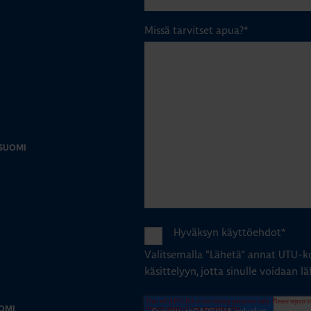
Missä tarvitset apua?
*
-SUOMI
Hyväksyn käyttöehdot
*
Valitsemalla "Lähetä" annat UTU-ko
käsittelyyn, jotta sinulle voidaan lä
OMI