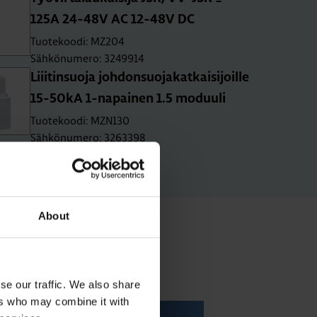
125A 24-48V AC 12-48V DC
Tuotekoodi: MZ204
Sähkönumero: 3249914
Liii­tin­suo­ja joh­don­suo­ja­kat­kai­si­joil­le
15-50­kA 1-na­pai­nen 1.5 mo­duu­li
Tuotekoodi: MZN130
Sähkönumero: 3263398
About
tit
se our traffic. We also share
ers who may combine it with