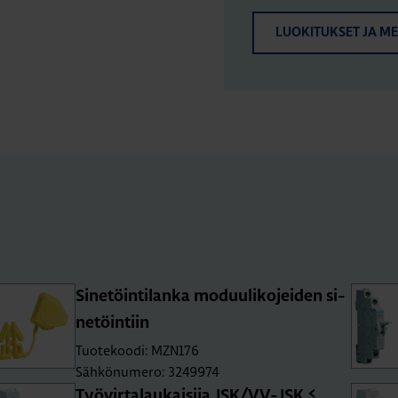
LUOKITUKSET JA M
Si­ne­töin­ti­lan­ka mo­duu­li­ko­jei­den si­
ne­töin­tiin
Tuotekoodi: MZN176
Sähkönumero: 3249974
Työ­vir­ta­lau­kai­si­ja JSK/VV-JSK ≤