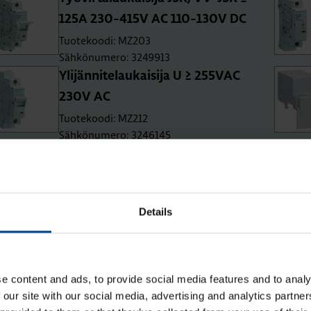
125A 230-415V AC 110-130V DC
Tuotekoodi: MZ203
Sähkönumero: 3249913
Yli­jän­ni­te­lau­kai­si­ja U ≥ 255­VAC
230V AC
Tuotekoodi: MZ212
Sähkönumero: 3246145
Details
a Kotelojärjestelmät ja komponen
e content and ads, to provide social media features and to analy
 our site with our social media, advertising and analytics partn