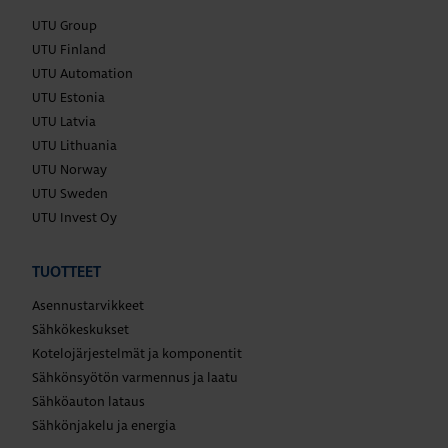
UTU Group
UTU Finland
UTU Automation
UTU Estonia
UTU Latvia
UTU Lithuania
UTU Norway
UTU Sweden
UTU Invest Oy
TUOTTEET
Asennustarvikkeet
Sähkökeskukset
Kotelojärjestelmät ja komponentit
Sähkönsyötön varmennus ja laatu
Sähköauton lataus
Sähkönjakelu ja energia