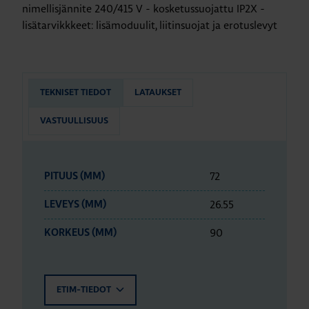
nimellisjännite 240/415 V - kosketussuojattu IP2X -
lisätarvikkkeet: lisämoduulit, liitinsuojat ja erotuslevyt
TEKNISET TIEDOT
LATAUKSET
VASTUULLISUUS
72
PITUUS (MM)
26.55
LEVEYS (MM)
90
KORKEUS (MM)
ETIM-TIEDOT