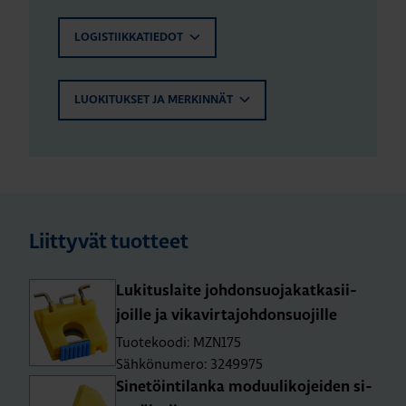
LOGISTIIKKATIEDOT
LUOKITUKSET JA MERKINNÄT
Liittyvät tuotteet
Lu­ki­tus­lai­te joh­don­suo­ja­kat­ka­sii­
joil­le ja vi­ka­vir­ta­joh­don­suo­jil­le
Tuotekoodi: MZN175
Sähkönumero: 3249975
Si­ne­töin­ti­lan­ka mo­duu­li­ko­jei­den si­