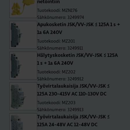
ne­töin­tiin
Tuotekoodi: MZN176
Sähkönumero: 3249974
Apu­kos­ke­tin JSK/VV-JSK ≤ 125A 1 s +
1a 6A 240V
Tuotekoodi: MZ201
Sähkönumero: 3249911
Hä­ly­tys­kos­ke­tin JSK/VV-JSK ≤ 125A
1 s + 1a 6A 240V
Tuotekoodi: MZ202
Sähkönumero: 3249912
Työ­vir­ta­lau­kai­si­ja JSK/VV-JSK ≤
125A 230-415V AC 110-130V DC
Tuotekoodi: MZ203
Sähkönumero: 3249913
Työ­vir­ta­lau­kai­si­ja JSK/VV-JSK ≤
125A 24-48V AC 12-48V DC