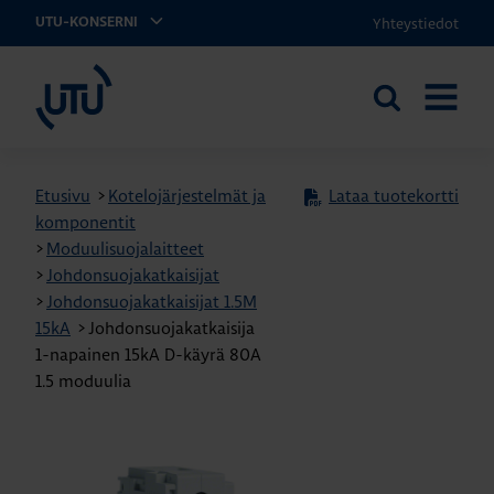
Yhteystiedot
UTU-KONSERNI
UTU
Etsi
AVAA
sivustolta
VALIKK
Etusivu
>
Kotelojärjestelmät ja
Lataa tuotekortti
komponentit
>
Moduulisuojalaitteet
>
Johdonsuojakatkaisijat
>
Johdonsuojakatkaisijat 1.5M
15kA
>
Johdonsuojakatkaisija
1-napainen 15kA D-käyrä 80A
1.5 moduulia