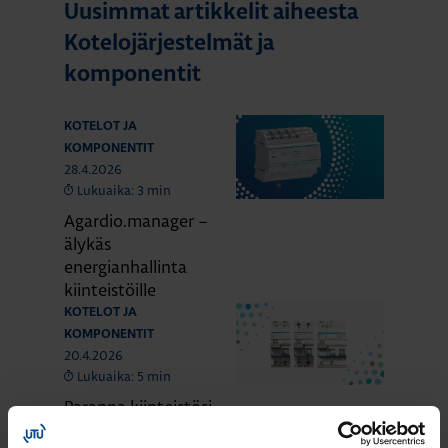
Uusimmat artikkelit aiheesta
Kotelojärjestelmät ja
komponentit
KOTELOT JA
KOMPONENTIT
28.4.2026
Lukuaika: 3 min
Agardio.manager –
älykäs
energianhallinta
kiinteistöille
KOTELOT JA
KOMPONENTIT
20.4.2026
Lukuaika: 5 min
Paranna kiinteistösi
palosuojausta