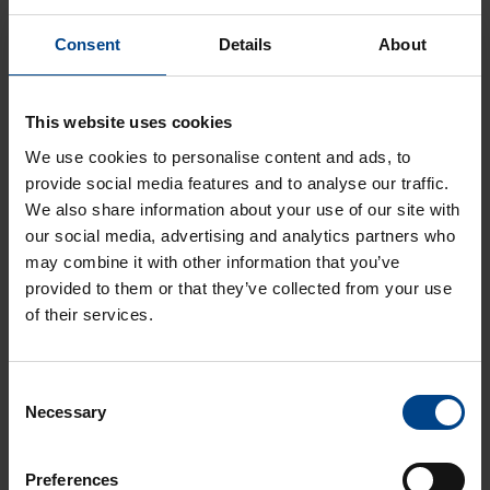
valokaarivikasuojalla
DATAKESKUSRATKAISUT
Consent
Details
About
KOTELOT JA
KOMPONENTIT
10.4.2026
This website uses cookies
Lukuaika: 3 min
UUTUUS:
We use cookies to personalise content and ads, to
Joustavampaa
provide social media features and to analyse our traffic.
sähkönjakelua
We also share information about your use of our site with
quadro evolla
our social media, advertising and analytics partners who
DATAKESKUSRATKAISUT
may combine it with other information that you’ve
KOTELOT JA
provided to them or that they’ve collected from your use
KOMPONENTIT
of their services.
10.4.2026
Lukuaika: 3 min
UUTUUS:
Consent
Ilmakatkaisijasarja
Necessary
Selection
hw+
Preferences