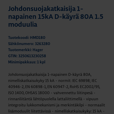
Johdonsuojakatkaisija 1-
napainen 15kA D-käyrä 80A 1.5
moduulia
Tuotekoodi: HMD180
Sähkönumero: 3263280
Tuotemerkki: Hager
GTIN: 3250613230258
Minimipakkaus: 1 kpl
Johdonsuojakatkaisija 1-napainen D-käyrä 80A,
nimelliskatkaisukyky 15 kA - normit: IEC 69898; IEC
40946-2, EN 60898-1, EN 60947-2, RoHS EC2002/95,
ISO 1400, OHSAS 18000 - vahvennettu liitinpesä -
rinnanliitäntä lähtöpuolella lattaliittimellä - vipuun
integroitu lukkomekanismi ja merkintäkilpi - normaalit
lisämoduulit liitettävissä - nimelliskatkaisukyky: 15 kA -