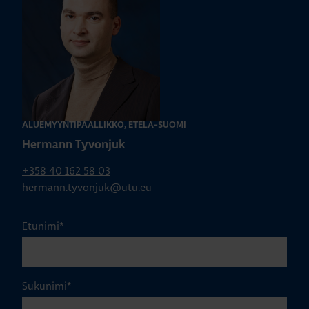
ALUEMYYNTIPÄÄLLIKKÖ, ETELÄ-SUOMI
Hermann Tyvonjuk
+358 40 162 58 03
hermann.tyvonjuk@utu.eu
Etunimi
*
Sukunimi
*