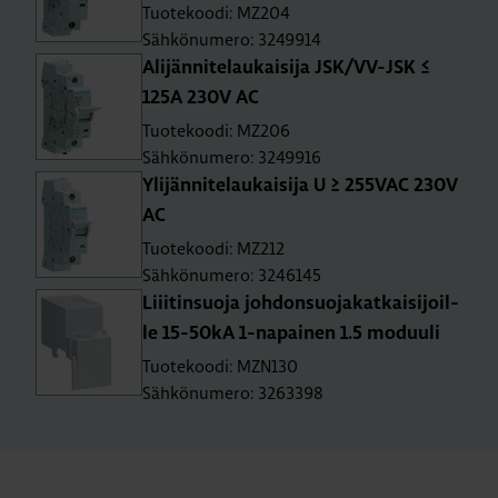
Tuotekoodi: MZ204
Sähkönumero: 3249914
Ali­jän­ni­te­lau­kai­si­ja JSK/VV-JSK ≤
125A 230V AC
Tuotekoodi: MZ206
Sähkönumero: 3249916
Yli­jän­ni­te­lau­kai­si­ja U ≥ 255­VAC 230V
AC
Tuotekoodi: MZ212
Sähkönumero: 3246145
Liii­tin­suo­ja joh­don­suo­ja­kat­kai­si­joil­
le 15-50­kA 1-na­pai­nen 1.5 mo­duu­li
Tuotekoodi: MZN130
Sähkönumero: 3263398