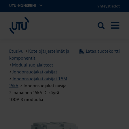
Yhteystiedot
UTU-KONSERNI
UTU
Etsi
AVAA
sivustolta
VALIKK
Etusivu
>
Kotelojärjestelmät ja
Lataa tuotekortti
komponentit
>
Moduulisuojalaitteet
>
Johdonsuojakatkaisijat
>
Johdonsuojakatkaisijat 1.5M
15kA
>
Johdonsuojakatkaisija
2-napainen 15kA D-käyrä
100A 3 moduulia