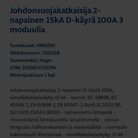
Johdonsuojakatkaisija 2-
napainen 15kA D-käyrä 100A 3
moduulia
Tuotekoodi: HMD290
Sähkönumero: 3263318
Tuotemerkki: Hager
GTIN: 3250613230296
Minimipakkaus: 1 kpl
Johdonsuojakatkaisija 2-napainen D-käyrä 100A,
nimelliskatkaisukyky 15 kA - normit: IEC 69898; IEC
40946-2, EN 60898-1, EN 60947-2, RoHS EC2002/95,
ISO 1400, OHSAS 18000 - vahvennettu liitinpesä -
rinnanliitäntä lähtöpuolella lattaliittimellä - vipuun
integroitu lukkomekanismi ja merkintäkilpi - normaalit
lisämoduulit liitettävissä - nimelliskatkaisukyky: 15 kA -