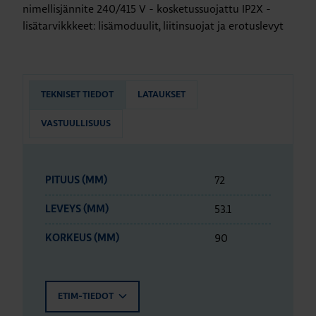
nimellisjännite 240/415 V - kosketussuojattu IP2X -
lisätarvikkkeet: lisämoduulit, liitinsuojat ja erotuslevyt
TEKNISET TIEDOT
LATAUKSET
VASTUULLISUUS
72
PITUUS (MM)
53.1
LEVEYS (MM)
90
KORKEUS (MM)
ETIM-TIEDOT