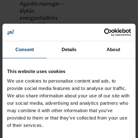
Agardio.manager –
älykäs
energianhallinta
kiinteistöille
KOTELOT JA
KOMPONENTIT
20.4.2026
Consent
Details
About
Lukuaika: 5 min
Paranna kiinteistösi
palosuojausta
This website uses cookies
valokaarivikasuojalla
We use cookies to personalise content and ads, to
DATAKESKUSRATKAISUT
provide social media features and to analyse our traffic.
KOTELOT JA
We also share information about your use of our site with
KOMPONENTIT
10.4.2026
our social media, advertising and analytics partners who
Lukuaika: 3 min
may combine it with other information that you’ve
UUTUUS:
provided to them or that they’ve collected from your use
Joustavampaa
of their services.
sähkönjakelua