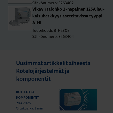
Sähkönumero: 3263402
Vi­ka­vir­ta­loh­ko 2-na­pai­nen 125A lau­
kai­su­herk­kyys ase­tel­ta­vis­sa tyyp­pi
A-HI
Tuotekoodi: BTH280E
Sähkönumero: 3263404
Uusimmat artikkelit aiheesta
Kotelojärjestelmät ja
komponentit
KOTELOT JA
KOMPONENTIT
28.4.2026
Lukuaika: 3 min