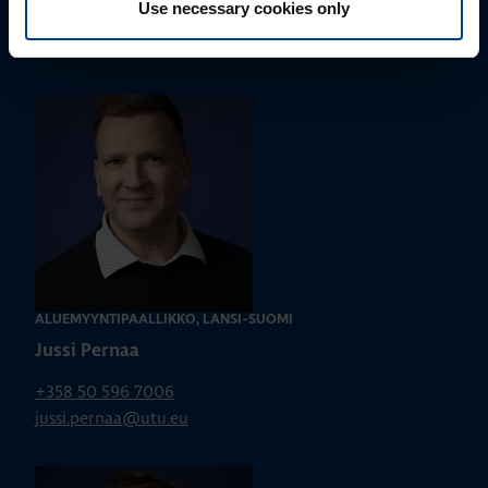
Use necessary cookies only
parhaan ratkaisun. Otathan yhteyttä puhelimitse,
sähköpostitse tai verkkolomakkeen kautta.
ALUEMYYNTIPÄÄLLIKKÖ, LÄNSI-SUOMI
Jussi Pernaa
+358 50 596 7006
jussi.pernaa@utu.eu