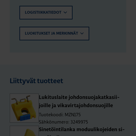
LOGISTIIKKATIEDOT
LUOKITUKSET JA MERKINNÄT
Liittyvät tuotteet
Lu­ki­tus­lai­te joh­don­suo­ja­kat­ka­sii­
joil­le ja vi­ka­vir­ta­joh­don­suo­jil­le
Tuotekoodi: MZN175
Sähkönumero: 3249975
Si­ne­töin­ti­lan­ka mo­duu­li­ko­jei­den si­