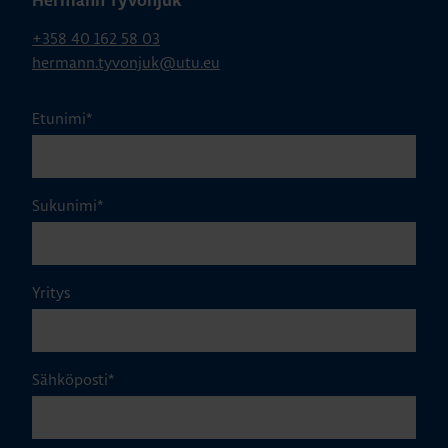
Hermann Tyvonjuk
+358 40 162 58 03
hermann.tyvonjuk@utu.eu
Etunimi
*
Sukunimi
*
Yritys
Sähköposti
*