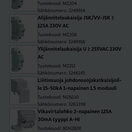
Tuotekoodi: MZ204
Sähkönumero: 3249914
Ali­jän­ni­te­lau­kai­si­ja JSK/VV-JSK ≤
125A 230V AC
Tuotekoodi: MZ206
Sähkönumero: 3249916
Yli­jän­ni­te­lau­kai­si­ja U ≥ 255­VAC 230V
AC
Tuotekoodi: MZ212
Sähkönumero: 3246145
Liii­tin­suo­ja joh­don­suo­ja­kat­kai­si­joil­
le 15-50­kA 1-na­pai­nen 1.5 mo­duu­li
Tuotekoodi: MZN130
Sähkönumero: 3263398
Vi­ka­vir­ta­loh­ko 2-na­pai­nen 125A
30mA tyyp­pi A-HI
Tuotekoodi: BDH280E