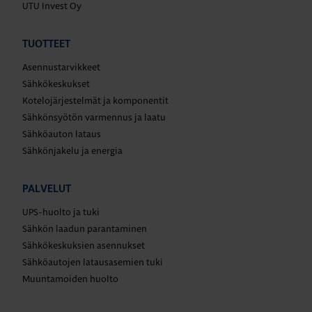
UTU Invest Oy
TUOTTEET
Asennustarvikkeet
Sähkökeskukset
Kotelojärjestelmät ja komponentit
Sähkönsyötön varmennus ja laatu
Sähköauton lataus
Sähkönjakelu ja energia
PALVELUT
UPS-huolto ja tuki
Sähkön laadun parantaminen
Sähkökeskuksien asennukset
Sähköautojen latausasemien tuki
Muuntamoiden huolto