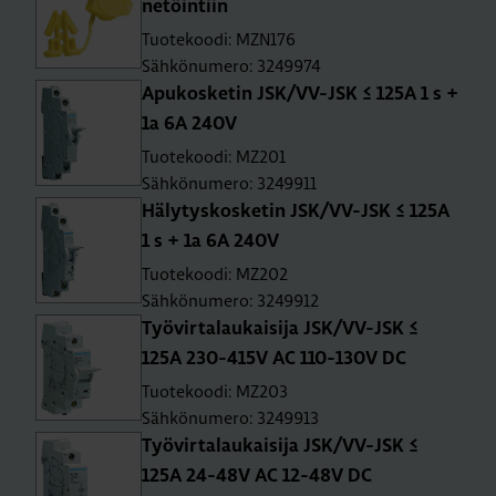
ne­töin­tiin
Tuotekoodi: MZN176
Sähkönumero: 3249974
Apu­kos­ke­tin JSK/VV-JSK ≤ 125A 1 s +
1a 6A 240V
Tuotekoodi: MZ201
Sähkönumero: 3249911
Hä­ly­tys­kos­ke­tin JSK/VV-JSK ≤ 125A
1 s + 1a 6A 240V
Tuotekoodi: MZ202
Sähkönumero: 3249912
Työ­vir­ta­lau­kai­si­ja JSK/VV-JSK ≤
125A 230-415V AC 110-130V DC
Tuotekoodi: MZ203
Sähkönumero: 3249913
Työ­vir­ta­lau­kai­si­ja JSK/VV-JSK ≤
125A 24-48V AC 12-48V DC