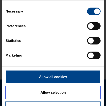
quadro evolla
Consent
DATAKESKUSRATKAISUT
Necessary
KOTELOT JA
Selection
KOMPONENTIT
10.4.2026
Preferences
Lukuaika: 3 min
UUTUUS:
Ilmakatkaisijasarja
Statistics
hw+
Marketing
KATSO LISÄÄ ARTIKKELEITA
Allow all cookies
Ota yhteyttä!
Allow selection
Autamme mielellämme, jotta löydämme sinulle