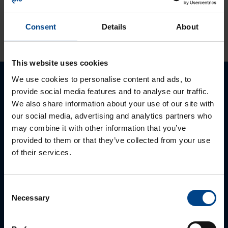
Consent
Details
About
KATSO LISÄÄ ARTIKKELEITA
This website uses cookies
We use cookies to personalise content and ads, to
Ota yhteyttä!
provide social media features and to analyse our traffic.
We also share information about your use of our site with
Autamme mielellämme, jotta löydämme sinulle
our social media, advertising and analytics partners who
parhaan ratkaisun. Otathan yhteyttä puhelimitse,
may combine it with other information that you’ve
sähköpostitse tai verkkolomakkeen kautta.
provided to them or that they’ve collected from your use
of their services.
Consent
Necessary
Selection