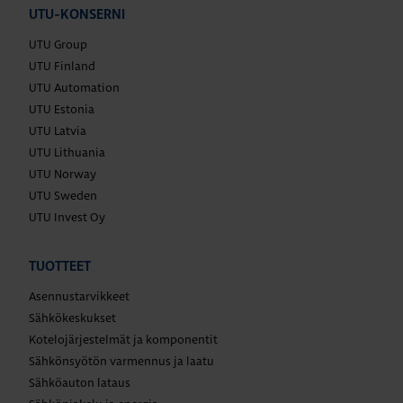
UTU-KONSERNI
UTU Group
UTU Finland
UTU Automation
UTU Estonia
UTU Latvia
UTU Lithuania
UTU Norway
UTU Sweden
UTU Invest Oy
TUOTTEET
Asennustarvikkeet
Sähkökeskukset
Kotelojärjestelmät ja komponentit
Sähkönsyötön varmennus ja laatu
Sähköauton lataus