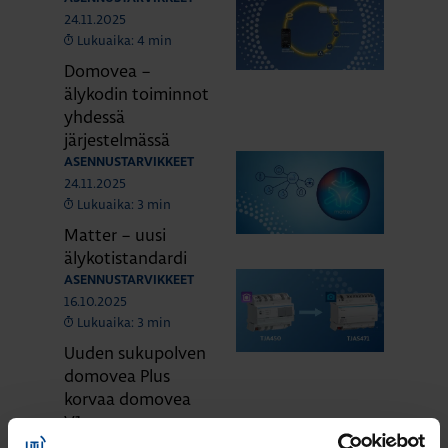
24.11.2025
Lukuaika: 4 min
Domovea –
älykodin toiminnot
yhdessä
järjestelmässä
ASENNUSTARVIKKEET
24.11.2025
Lukuaika: 3 min
Matter – uusi
älykotistandardi
ASENNUSTARVIKKEET
16.10.2025
Lukuaika: 3 min
Uuden sukupolven
domovea Plus
korvaa domovea
V1:n