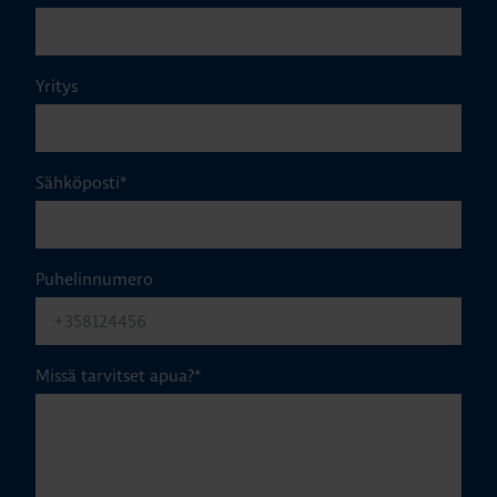
Yritys
Sähköposti
*
Puhelinnumero
Missä tarvitset apua?
*