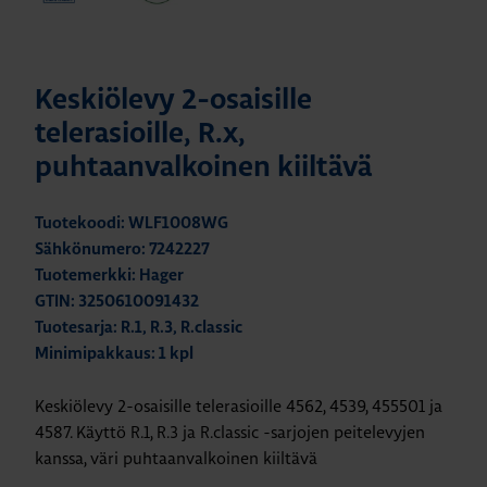
Keskiölevy 2-osaisille
telerasioille, R.x,
puhtaanvalkoinen kiiltävä
Tuotekoodi: WLF1008WG
Sähkönumero: 7242227
Tuotemerkki: Hager
GTIN: 3250610091432
Tuotesarja: R.1, R.3, R.classic
Minimipakkaus: 1 kpl
Keskiölevy 2-osaisille telerasioille 4562, 4539, 455501 ja
4587. Käyttö R.1, R.3 ja R.classic -sarjojen peitelevyjen
kanssa, väri puhtaanvalkoinen kiiltävä