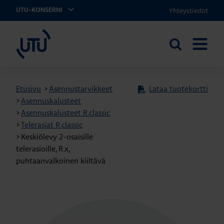
Yhteystiedot
UTU-KONSERNI
UTU
Etsi
AVAA
sivustolta
VALIKK
Etusivu
>
Asennustarvikkeet
Lataa tuotekortti
>
Asennuskalusteet
>
Asennuskalusteet R.classic
>
Telerasiat R.classic
>
Keskiölevy 2-osaisille
telerasioille, R.x,
puhtaanvalkoinen kiiltävä