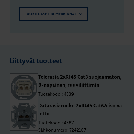
LUOKITUKSET JA MERKINNÄT
Liittyvät tuotteet
Te­le­ra­sia 2xRJ45 Cat3 suo­jaa­ma­ton,
8-na­pai­nen, ruu­vi­liit­ti­min
Tuotekoodi: 4539
Da­ta­ra­sia­run­ko 2xRJ45 Cat6A iso va­
let­tu
Tuotekoodi: 4587
Sähkönumero: 7242107