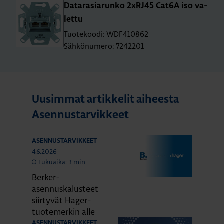
Da­ta­ra­sia­run­ko 2xRJ45 Cat6A iso va­
let­tu
Tuotekoodi: WDF410862
Sähkönumero: 7242201
Uusimmat artikkelit aiheesta
Asennustarvikkeet
ASENNUSTARVIKKEET
4.6.2026
Lukuaika: 3 min
Berker-
asennuskalusteet
siirtyvät Hager-
tuotemerkin alle
ASENNUSTARVIKKEET