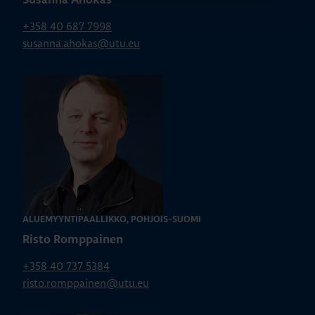
Susanna Ahokas
+358 40 687 7998
susanna.ahokas@utu.eu
ALUEMYYNTIPÄÄLLIKKÖ, POHJOIS-SUOMI
Risto Romppainen
+358 40 737 5384
risto.romppainen@utu.eu