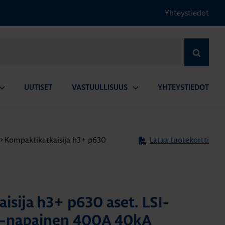
Yhteystiedot
HAE
UUTISET
VASTUULLISUUS
YHTEYSTIEDOT
vaa
Avaa
lavalikko
alavalikko
>
Kompaktikatkaisija h3+ p630
Lataa tuotekortti
isija h3+ p630 aset. LSI-
 3-napainen 400A 40kA