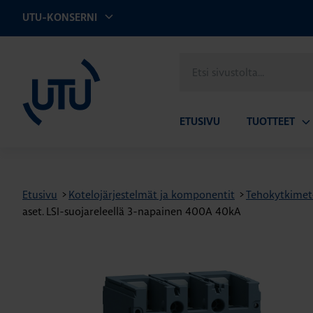
UTU-KONSERNI
UTU
Etsi
sivustolta
ETUSIVU
TUOTTEET
Av
ala
Etusivu
>
Kotelojärjestelmät ja komponentit
>
Tehokytkimet- 
aset. LSI-suojareleellä 3-napainen 400A 40kA