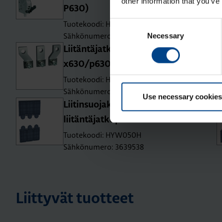
other information that you’ve
P630)
Tuotekoodi: HXA024H
Consent
Sähkönumero: 3637337
Necessary
Selection
Lii­tän­tä­jat­ko­pa­lat le­vi­tet­ty
x630/p630 3P (400A asti)
Tuotekoodi: HYW011H
Sähkönumero: 3639526
Use necessary cookies
Lii­tin­suo­ja­kan­si ala­puo­li­nen suo­ril­le
lii­tän­tä­jat­ko­pa­loil­le P630 3N
Tuotekoodi: HYW050H
Sähkönumero: 3639538
Liittyvät tuotteet