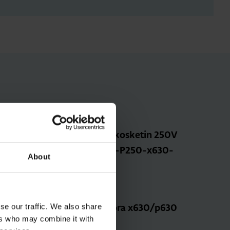
Apu­kos­ke­tin 1 vaih­to­kos­ke­tin 250V
AC (x160-P160-x250-P250-x630-
About
P630)
Tuotekoodi: HXA021H
Sähkönumero: 3637336
se our traffic. We also share
Lii­tän­tä­jat­ko­pa­lat suora x630/p630
ers who may combine it with
4P (400A asti)