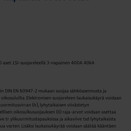
 aset. LSI-suojareleellä 3-napainen 400A 40kA
din DIN EN 60947-2 mukaan suojaa sähköasennusta ja
 oikosuluilta. Elektronisen suojareleen laukaisukäyrä voidaan
kuormitusvirran (Ir), lyhytaikaisen viivästetyn
ellisen oikosulkusuojauksen (Ii) raja-arvot voidaan asettaa
ve tr ylikuormitustapauksissa ja aikaviive tsd lyhytaikaista
sua varten. Lisäksi laukaisukäyrää voidaan säätää kääntäen