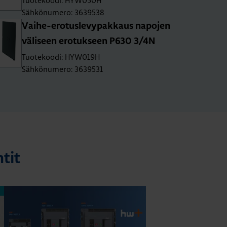
Tuotekoodi: HYW050H
Sähkönumero: 3639538
Vai­he-ero­tus­le­vy­pak­kaus na­po­jen
vä­li­seen ero­tuk­seen P630 3/4N
Tuotekoodi: HYW019H
Sähkönumero: 3639531
tit