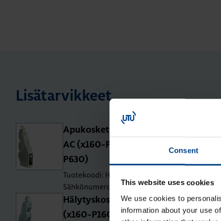
Lisätarvikkeet
Apu­kos­ke­tin 1 vaih­to­kos­ke­tin 125V
AC (x160-P160-x250-P250-x630-
Consent
P630)
Tuotekoodi: HXA025H
This website uses cookies
Sähkönumero: 3637338
We use cookies to personalis
Hä­ly­tys­kos­ke­tin 1s+1a 250V AC
information about your use of
(x160-P160-x250-P250-x630-