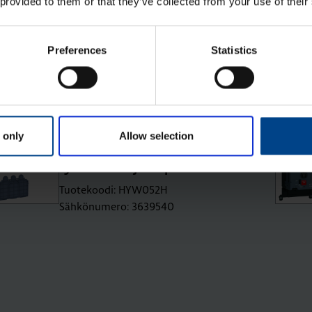
 provided to them or that they’ve collected from your use of their
Tuotekoodi: HXW915H
Sähkönumero: 3637941
Preferences
Statistics
Lii­tin­suo­ja­kan­si suo­ril­le lii­tän­tä­jat­
ko­pa­loil­le P630 3N
Tuotekoodi: HYW021H
Sähkönumero: 3639532
 only
Allow selection
Lii­tin­suo­ja­kan­si ala­puo­li­nen le­vi­te­
tyil­le lii­tän­tä­jat­ko­pa­loil­le P630 3N
Tuotekoodi: HYW052H
Sähkönumero: 3639540