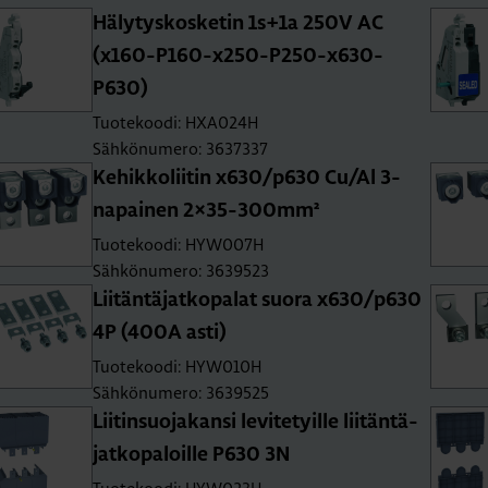
Hä­ly­tys­kos­ke­tin 1s+1a 250V AC
(x160-P160-x250-P250-x630-
P630)
Tuotekoodi: HXA024H
Sähkönumero: 3637337
Ke­hik­ko­lii­tin x630/p630 Cu/Al 3-
na­pai­nen 2×35-300mm²
Tuotekoodi: HYW007H
Sähkönumero: 3639523
Lii­tän­tä­jat­ko­pa­lat suora x630/p630
4P (400A asti)
Tuotekoodi: HYW010H
Sähkönumero: 3639525
Lii­tin­suo­ja­kan­si le­vi­te­tyil­le lii­tän­tä­
jat­ko­pa­loil­le P630 3N