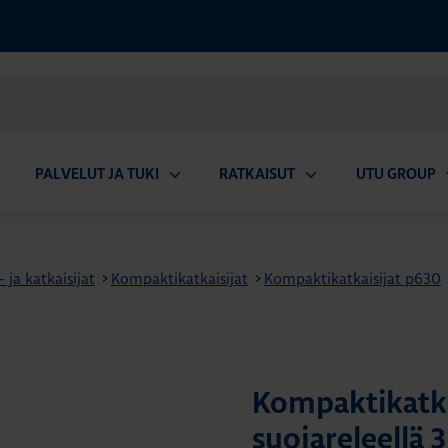
PALVELUT JA TUKI
RATKAISUT
UTU GROUP
aa
Avaa
Avaa
A
valikko
alavalikko
alavalikko
a
ja katkaisijat
>
Kompaktikatkaisijat
>
Kompaktikatkaisijat p630
Kompaktikatka
suojareleellä