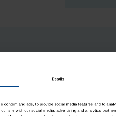
Hä­ly­tys­kos­ke­tin 1s+1a 125V AC
(x160-P160-x250-P250-x630-
Details
P630)
Tuotekoodi: HXA026H
Sähkönumero: 3637339
e content and ads, to provide social media features and to analy
Ak­se­li 14x14mm 500mm
 our site with our social media, advertising and analytics partn
(10x10mm) katk. P630