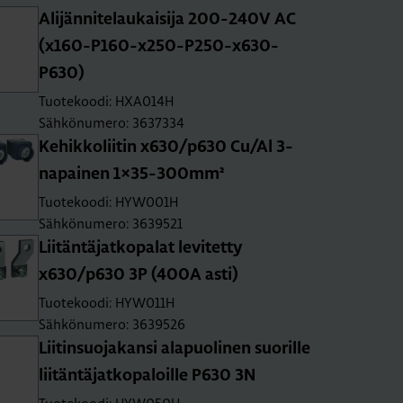
Ali­jän­ni­te­lau­kai­si­ja 200-240V AC
(x160-P160-x250-P250-x630-
P630)
Tuotekoodi: HXA014H
Sähkönumero: 3637334
Ke­hik­ko­lii­tin x630/p630 Cu/Al 3-
na­pai­nen 1×35-300mm²
Tuotekoodi: HYW001H
Sähkönumero: 3639521
Lii­tän­tä­jat­ko­pa­lat le­vi­tet­ty
x630/p630 3P (400A asti)
Tuotekoodi: HYW011H
Sähkönumero: 3639526
Lii­tin­suo­ja­kan­si ala­puo­li­nen suo­ril­le
lii­tän­tä­jat­ko­pa­loil­le P630 3N