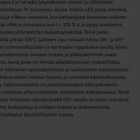
tojen Ii ja Isd sekä lyhytaikaisen viiveen ja välittömän
aktivoitavan I²t-toiminnon avulla. Valmis-LED palaa vihreänä,
s, ja vilkkuu oranssina, kun katkaisijassa havaitaan sisäinen
kaa vilkkua punaisena, kun I = 105 % Ir ja pysyy punaisena,
ilmaisee ylilämpötilan laukaisuyksikössä. Tämä palaa
tila ylittää 105°C. Laitteen vipu voidaan lukita ON- ja OFF-
un toiminnallisuuden ja normaalin riippulukon avulla, ilman
aisumekanismia voidaan testata ja pääkoskettimet avata
tu kansi, jossa on kiinteä pikalukitusruuvi, mahdollistaa
n tilattavien apukoskettimien ja laukaisimien asentamiseksi.
 lisävarusteet voidaan havaita ja tunnistaa katseluikkunasta
. Vakiovarusteena on potentiaalivapaa hälytyskosketin
n olemassa ylikuormituksen aiheuttama katkaisuvaara. Tämä
Tämä ilmaistaan ​​ylimääräisellä LED-valolla. Se palaa oranssina,
tettu laukaisukäyrä voidaan testata ja dokumentoida
ntityökalun käyttöliittymän kautta.