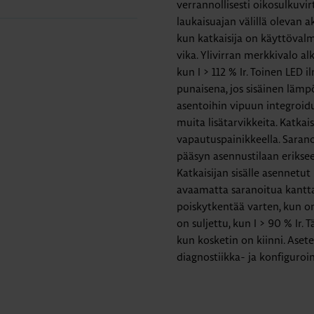
verrannollisesti oikosulkuvir
laukaisuajan välillä olevan 
kun katkaisija on käyttövalmi
vika. Ylivirran merkkivalo al
kun I > 112 % Ir. Toinen LED 
punaisena, jos sisäinen lämpö
asentoihin vipuun integroid
muita lisätarvikkeita. Katk
vapautuspainikkeella. Saranoi
pääsyn asennustilaan eriksee
Katkaisijan sisälle asennetut
avaamatta saranoitua kantta
poiskytkentää varten, kun o
on suljettu, kun I > 90 % Ir. 
kun kosketin on kiinni. Ase
diagnostiikka- ja konfiguroi