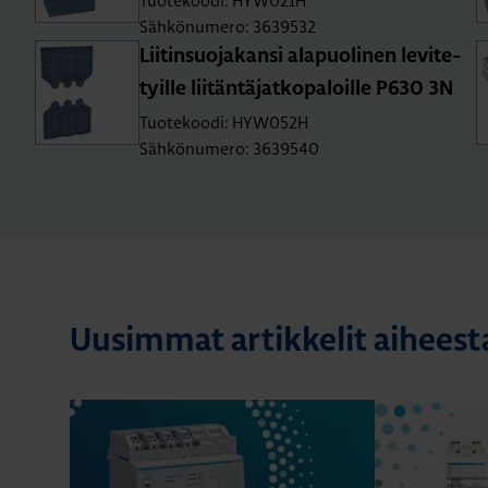
Tuotekoodi: HYW021H
Sähkönumero: 3639532
Lii­tin­suo­ja­kan­si ala­puo­li­nen le­vi­te­
tyil­le lii­tän­tä­jat­ko­pa­loil­le P630 3N
Tuotekoodi: HYW052H
Sähkönumero: 3639540
Uusimmat artikkelit aiheest