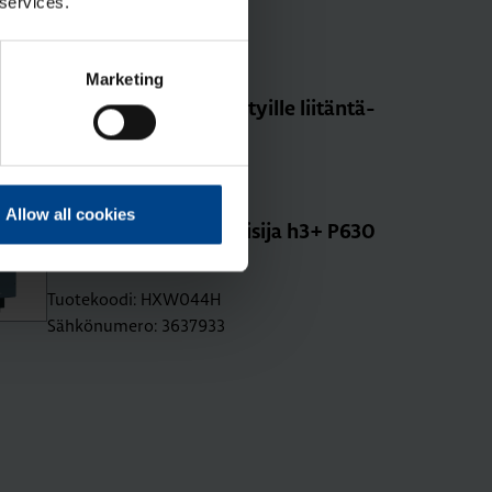
 services.
Tuotekoodi: HYW010H
Sähkönumero: 3639525
Marketing
Lii­tin­suo­ja­kan­si le­vi­te­tyil­le lii­tän­tä­
jat­ko­pa­loil­le P630 3N
Tuotekoodi: HYW023H
Sähkönumero: 3639534
Allow all cookies
Moot­to­rioh­jain kat­kai­si­ja h3+ P630
110-240 V AC
Tuotekoodi: HXW044H
Sähkönumero: 3637933