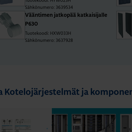
Tuotekoodi: HYW023H
Sähkönumero: 3639534
Vään­ti­men jat­ko­pää kat­kai­si­jal­le
P630
Tuotekoodi: HXW033H
Sähkönumero: 3637928
a Kotelojärjestelmät ja komponen