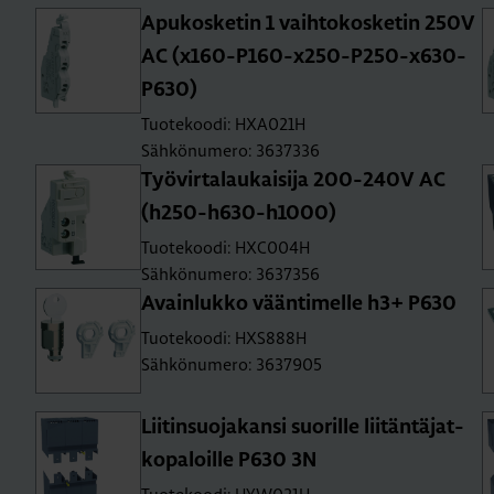
Apu­kos­ke­tin 1 vaih­to­kos­ke­tin 250V
AC (x160-P160-x250-P250-x630-
P630)
Tuotekoodi: HXA021H
Sähkönumero: 3637336
Työ­vir­ta­lau­kai­si­ja 200-240V AC
(h250-h630-h1000)
Tuotekoodi: HXC004H
Sähkönumero: 3637356
Avain­luk­ko vään­ti­mel­le h3+ P630
Tuotekoodi: HXS888H
Sähkönumero: 3637905
Lii­tin­suo­ja­kan­si suo­ril­le lii­tän­tä­jat­
ko­pa­loil­le P630 3N