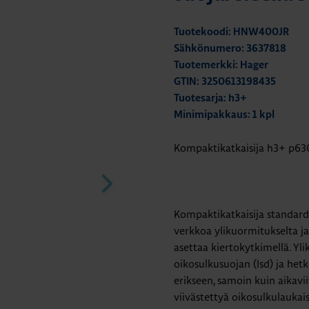
Tuotekoodi: HNW400JR
Sähkönumero: 3637818
Tuotemerkki: Hager
GTIN: 3250613198435
Tuotesarja: h3+
Minimipakkaus: 1 kpl
Kompaktikatkaisija h3+ p630
Kompaktikatkaisija standar
verkkoa ylikuormitukselta ja
asettaa kiertokytkimellä. Yli
oikosulkusuojan (Isd) ja hetk
erikseen, samoin kuin aikavii
viivästettyä oikosulkulaukai