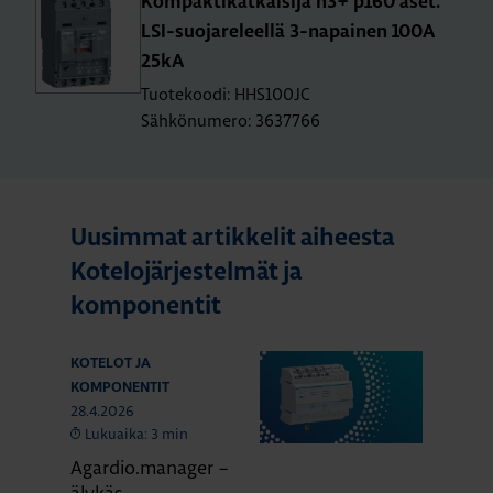
Kom­pak­ti­kat­kai­si­ja h3+ p160 aset.
LSI-suo­ja­re­leel­lä 3-na­pai­nen 100A
25kA
Tuotekoodi: HHS100JC
Sähkönumero: 3637766
Uusimmat artikkelit aiheesta
Kotelojärjestelmät ja
komponentit
KOTELOT JA
KOMPONENTIT
28.4.2026
Lukuaika: 3 min
Agardio.manager –
älykäs