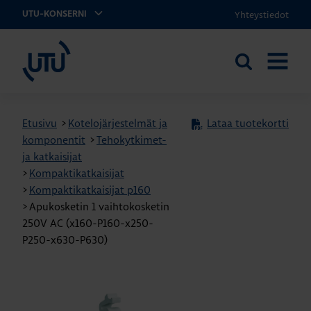
Yhteystiedot
UTU-KONSERNI
UTU
Etsi
AVAA
sivustolta
VALIKK
Etusivu
>
Kotelojärjestelmät ja
Lataa tuotekortti
komponentit
>
Tehokytkimet-
ja katkaisijat
>
Kompaktikatkaisijat
>
Kompaktikatkaisijat p160
>
Apukosketin 1 vaihtokosketin
250V AC (x160-P160-x250-
P250-x630-P630)