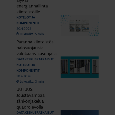
energianhallinta
kiinteistöille
KOTELOT JA
KOMPONENTIT
20.4.2026
Lukuaika: 5 min
Paranna kiinteistösi
palosuojausta
valokaarivikasuojalla
DATAKESKUSRATKAISUT
KOTELOT JA
KOMPONENTIT
10.4.2026
Lukuaika: 3 min
UUTUUS:
Joustavampaa
sähkönjakelua
quadro evolla
DATAKESKUSRATKAISUT