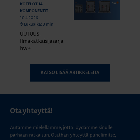
KOTELOT JA
KOMPONENTIT
10.4.2026
Lukuaika: 3 min
UUTUUS:
Ilmakatkaisijasarja
hw+
KATSO LISÄÄ ARTIKKELEITA
Ota yhteyttä!
Autamme mielellämme, jotta löydämme sinulle
parhaan ratkaisun. Otathan yhteyttä puhelimitse,