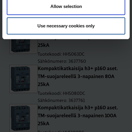
Allow selection
25kA
Tuotekoodi: HHS040DC
Sähkönumero: 3637759
Use necessary cookies only
Kom­pak­ti­kat­kai­si­ja h3+ p160 aset.
TM-suo­ja­re­leel­lä 3-na­pai­nen 63A
25kA
Tuotekoodi: HHS063DC
Sähkönumero: 3637760
Kom­pak­ti­kat­kai­si­ja h3+ p160 aset.
TM-suo­ja­re­leel­lä 3-na­pai­nen 80A
25kA
Tuotekoodi: HHS080DC
Sähkönumero: 3637761
Kom­pak­ti­kat­kai­si­ja h3+ p160 aset.
TM-suo­ja­re­leel­lä 3-na­pai­nen 100A
25kA