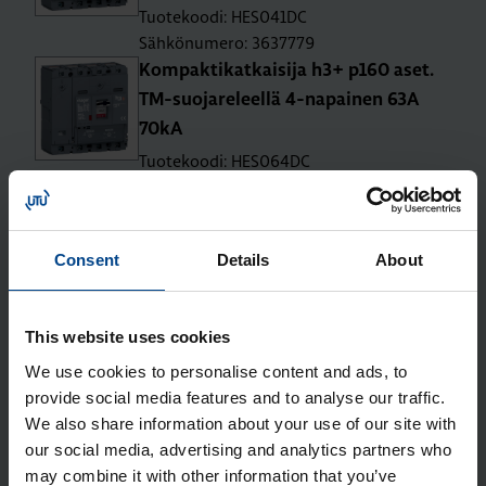
Tuotekoodi: HES041DC
Sähkönumero: 3637779
Kom­pak­ti­kat­kai­si­ja h3+ p160 aset.
TM-suo­ja­re­leel­lä 4-na­pai­nen 63A
70kA
Tuotekoodi: HES064DC
Sähkönumero: 3637780
Kom­pak­ti­kat­kai­si­ja h3+ p160 aset.
TM-suo­ja­re­leel­lä 4-na­pai­nen 80A
Consent
Details
About
70kA
Tuotekoodi: HES081DC
Sähkönumero: 3637781
This website uses cookies
Kom­pak­ti­kat­kai­si­ja h3+ p160 aset.
We use cookies to personalise content and ads, to
TM-suo­ja­re­leel­lä 4-na­pai­nen 100A
provide social media features and to analyse our traffic.
70kA
We also share information about your use of our site with
Tuotekoodi: HES101DC
our social media, advertising and analytics partners who
Sähkönumero: 3637782
may combine it with other information that you’ve