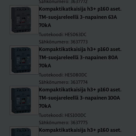
Sähkönumero: 3637772
Kom­pak­ti­kat­kai­si­ja h3+ p160 aset.
TM-suo­ja­re­leel­lä 3-na­pai­nen 63A
70kA
Tuotekoodi: HES063DC
Sähkönumero: 3637773
Kom­pak­ti­kat­kai­si­ja h3+ p160 aset.
TM-suo­ja­re­leel­lä 3-na­pai­nen 80A
70kA
Tuotekoodi: HES080DC
Sähkönumero: 3637774
Kom­pak­ti­kat­kai­si­ja h3+ p160 aset.
TM-suo­ja­re­leel­lä 3-na­pai­nen 100A
70kA
Tuotekoodi: HES100DC
Sähkönumero: 3637775
Kom­pak­ti­kat­kai­si­ja h3+ p160 aset.