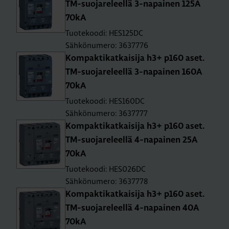
TM-suo­ja­re­leel­lä 3-na­pai­nen 125A
70kA
Tuotekoodi: HES125DC
Sähkönumero: 3637776
Kom­pak­ti­kat­kai­si­ja h3+ p160 aset.
TM-suo­ja­re­leel­lä 3-na­pai­nen 160A
70kA
Tuotekoodi: HES160DC
Sähkönumero: 3637777
Kom­pak­ti­kat­kai­si­ja h3+ p160 aset.
TM-suo­ja­re­leel­lä 4-na­pai­nen 25A
70kA
Tuotekoodi: HES026DC
Sähkönumero: 3637778
Kom­pak­ti­kat­kai­si­ja h3+ p160 aset.
TM-suo­ja­re­leel­lä 4-na­pai­nen 40A
70kA