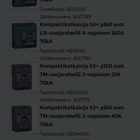
70kA
Tuotekoodi: HES101JC
Sähkönumero: 3637789
Kom­pak­ti­kat­kai­si­ja h3+ p160 aset.
LSI-suo­ja­re­leel­lä 4-na­pai­nen 160A
70kA
Tuotekoodi: HES161JC
Sähkönumero: 3637790
Kom­pak­ti­kat­kai­si­ja h3+ p160 aset.
TM-suo­ja­re­leel­lä 3-na­pai­nen 25A
70kA
Tuotekoodi: HES025DC
Sähkönumero: 3637771
Kom­pak­ti­kat­kai­si­ja h3+ p160 aset.
TM-suo­ja­re­leel­lä 3-na­pai­nen 40A
70kA
Tuotekoodi: HES040DC