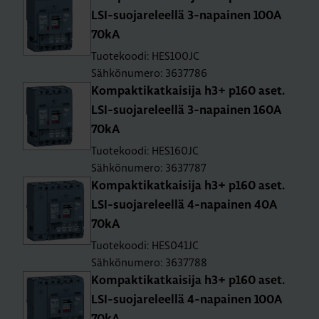
LSI-suo­ja­re­leel­lä 3-na­pai­nen 100A
70kA
Tuotekoodi: HES100JC
Sähkönumero: 3637786
Kom­pak­ti­kat­kai­si­ja h3+ p160 aset.
LSI-suo­ja­re­leel­lä 3-na­pai­nen 160A
70kA
Tuotekoodi: HES160JC
Sähkönumero: 3637787
Kom­pak­ti­kat­kai­si­ja h3+ p160 aset.
LSI-suo­ja­re­leel­lä 4-na­pai­nen 40A
70kA
Tuotekoodi: HES041JC
Sähkönumero: 3637788
Kom­pak­ti­kat­kai­si­ja h3+ p160 aset.
LSI-suo­ja­re­leel­lä 4-na­pai­nen 100A