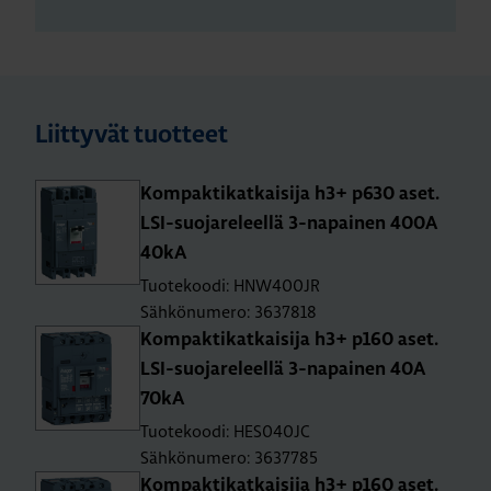
Liittyvät tuotteet
Kom­pak­ti­kat­kai­si­ja h3+ p630 aset.
LSI-suo­ja­re­leel­lä 3-na­pai­nen 400A
40kA
Tuotekoodi: HNW400JR
Sähkönumero: 3637818
Kom­pak­ti­kat­kai­si­ja h3+ p160 aset.
LSI-suo­ja­re­leel­lä 3-na­pai­nen 40A
70kA
Tuotekoodi: HES040JC
Sähkönumero: 3637785
Kom­pak­ti­kat­kai­si­ja h3+ p160 aset.