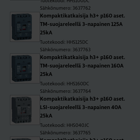
Tuotekoodi: HHS100DC
Sähkönumero: 3637762
Kom­pak­ti­kat­kai­si­ja h3+ p160 aset.
TM-suo­ja­re­leel­lä 3-na­pai­nen 125A
25kA
Tuotekoodi: HHS125DC
Sähkönumero: 3637763
Kom­pak­ti­kat­kai­si­ja h3+ p160 aset.
TM-suo­ja­re­leel­lä 3-na­pai­nen 160A
25kA
Tuotekoodi: HHS160DC
Sähkönumero: 3637764
Kom­pak­ti­kat­kai­si­ja h3+ p160 aset.
LSI-suo­ja­re­leel­lä 3-na­pai­nen 40A
25kA
Tuotekoodi: HHS040JC
Sähkönumero: 3637765