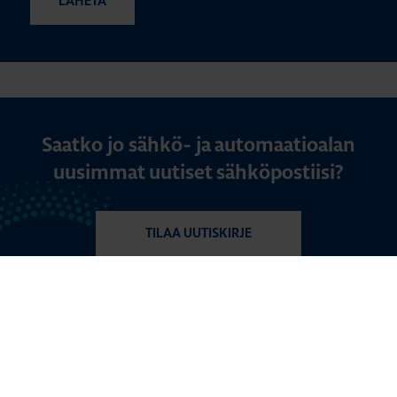
Saatko jo sähkö- ja automaatioalan
uusimmat uutiset sähköpostiisi?
TILAA UUTISKIRJE