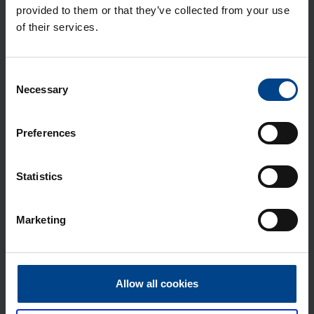
provided to them or that they’ve collected from your use
Kom­pak­ti­kat­kai­si­ja h3+ p160 aset.
of their services.
TM-suo­ja­re­leel­lä 4-na­pai­nen 125A
70kA
Tuotekoodi: HES126DC
Consent
Sähkönumero: 3637783
Necessary
Selection
Kom­pak­ti­kat­kai­si­ja h3+ p160 aset.
TM-suo­ja­re­leel­lä 4-na­pai­nen 160A
Preferences
70kA
Tuotekoodi: HES161DC
Statistics
Sähkönumero: 3637784
Kom­pak­ti­kat­kai­si­ja h3+ p160 aset.
TM-suo­ja­re­leel­lä 3-na­pai­nen 25A
Marketing
25kA
Tuotekoodi: HHS025DC
Sähkönumero: 3637758
Allow all cookies
Kom­pak­ti­kat­kai­si­ja h3+ p160 aset.
TM-suo­ja­re­leel­lä 3-na­pai­nen 40A