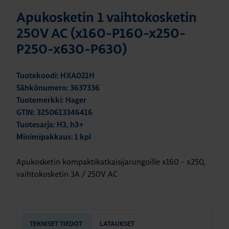
Apukosketin 1 vaihtokosketin
250V AC (x160-P160-x250-
P250-x630-P630)
Tuotekoodi: HXA021H
Sähkönumero: 3637336
Tuotemerkki: Hager
GTIN: 3250613346416
Tuotesarja: H3, h3+
Minimipakkaus: 1 kpl
Apukosketin kompaktikatkaisijarungoille x160 - x250,
vaihtokosketin 3A / 250V AC
TEKNISET TIEDOT
LATAUKSET