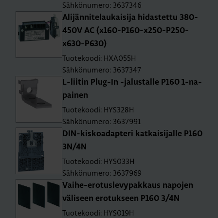
Sähkönumero: 3637346
Ali­jän­ni­te­lau­kai­si­ja hi­das­tet­tu 380-
450V AC (x160-P160-x250-P250-
x630-P630)
Tuotekoodi: HXA055H
Sähkönumero: 3637347
L-lii­tin Plug-In -ja­lus­tal­le P160 1-na­
pai­nen
Tuotekoodi: HYS328H
Sähkönumero: 3637991
DIN-kis­koa­dap­te­ri kat­kai­si­jal­le P160
3N/4N
Tuotekoodi: HYS033H
Sähkönumero: 3637969
Vai­he-ero­tus­le­vy­pak­kaus na­po­jen
vä­li­seen ero­tuk­seen P160 3/4N
Tuotekoodi: HYS019H