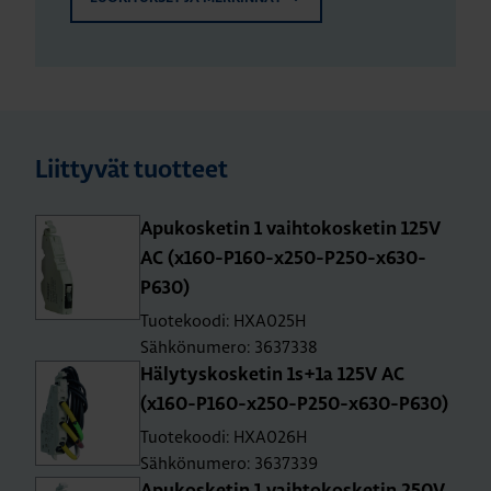
Liittyvät tuotteet
Apu­kos­ke­tin 1 vaih­to­kos­ke­tin 125V
AC (x160-P160-x250-P250-x630-
P630)
Tuotekoodi: HXA025H
Sähkönumero: 3637338
Hä­ly­tys­kos­ke­tin 1s+1a 125V AC
(x160-P160-x250-P250-x630-P630)
Tuotekoodi: HXA026H
Sähkönumero: 3637339