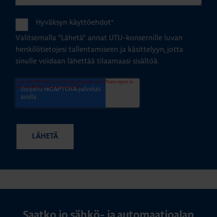
Hyväksyn käyttöehdot
*
Valitsemalla "Lähetä" annat UTU-konsernille luvan
henkilötietojesi tallentamiseen ja käsittelyyn, jotta
sinulle voidaan lähettää tilaamaasi sisältöä.
Saatko jo sähkö- ja automaatioalan