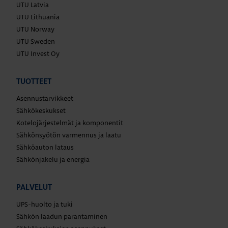
UTU Latvia
UTU Lithuania
UTU Norway
UTU Sweden
UTU Invest Oy
TUOTTEET
Asennustarvikkeet
Sähkökeskukset
Kotelojärjestelmät ja komponentit
Sähkönsyötön varmennus ja laatu
Sähköauton lataus
Sähkönjakelu ja energia
PALVELUT
UPS-huolto ja tuki
Sähkön laadun parantaminen