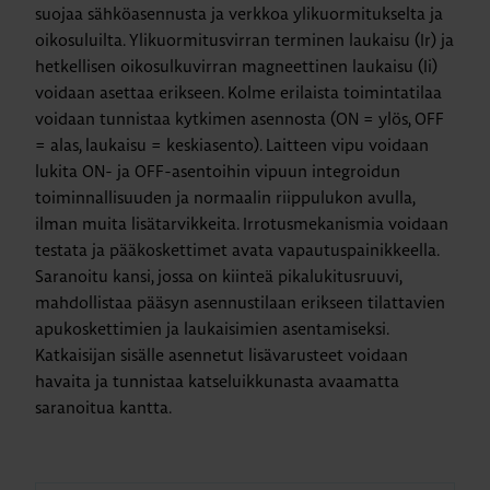
suojaa sähköasennusta ja verkkoa ylikuormitukselta ja
oikosuluilta. Ylikuormitusvirran terminen laukaisu (Ir) ja
hetkellisen oikosulkuvirran magneettinen laukaisu (Ii)
voidaan asettaa erikseen. Kolme erilaista toimintatilaa
voidaan tunnistaa kytkimen asennosta (ON = ylös, OFF
= alas, laukaisu = keskiasento). Laitteen vipu voidaan
lukita ON- ja OFF-asentoihin vipuun integroidun
toiminnallisuuden ja normaalin riippulukon avulla,
ilman muita lisätarvikkeita. Irrotusmekanismia voidaan
testata ja pääkoskettimet avata vapautuspainikkeella.
Saranoitu kansi, jossa on kiinteä pikalukitusruuvi,
mahdollistaa pääsyn asennustilaan erikseen tilattavien
apukoskettimien ja laukaisimien asentamiseksi.
Katkaisijan sisälle asennetut lisävarusteet voidaan
havaita ja tunnistaa katseluikkunasta avaamatta
saranoitua kantta.