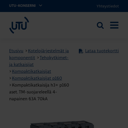
Yhteystiedot
UTU-KONSERNI
UTU
Etsi
AVAA
sivustolta
VALIKK
Etusivu
>
Kotelojärjestelmät ja
Lataa tuotekortti
komponentit
>
Tehokytkimet-
ja katkaisijat
>
Kompaktikatkaisijat
>
Kompaktikatkaisijat p160
>
Kompaktikatkaisija h3+ p160
aset. TM-suojareleellä 4-
napainen 63A 70kA