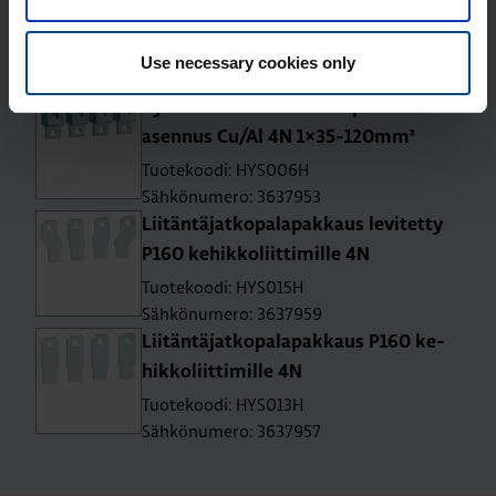
asen­nus Cu/Al 4N 6×4-25mm²
Tuotekoodi: HYS056H
Use necessary cookies only
Sähkönumero: 3637975
Kyt­ken­tä­lii­tin P160 ul­ko­puo­li­nen
asen­nus Cu/Al 4N 1×35-120mm²
Tuotekoodi: HYS006H
Sähkönumero: 3637953
Lii­tän­tä­jat­ko­pa­la­pak­kaus le­vi­tet­ty
P160 ke­hik­ko­liit­ti­mil­le 4N
Tuotekoodi: HYS015H
Sähkönumero: 3637959
Lii­tän­tä­jat­ko­pa­la­pak­kaus P160 ke­
hik­ko­liit­ti­mil­le 4N
Tuotekoodi: HYS013H
Sähkönumero: 3637957