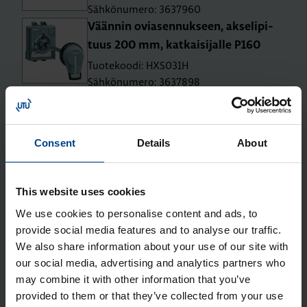
Sähkönumero: 3637960
Vään­nin ovia­sen­nuk­seen, ak­se­li­pi­
tuus 200 mm, kat­kai­si­jal­le P160
Tuotekoodi: HXS031H
Sähkönumero: 3637898
Vään­nin suo­ra-asen­nus kat­kai­si­jal­le
P160
Tuotekoodi: HXS030H
Consent
Details
About
Sähkönumero: 3637897
Lii­tin­suo­ja­kan­si suo­ril­le lii­tän­tä­jat­
ko­pa­loil­le P160 4N
This website uses cookies
Tuotekoodi: HYS022H
We use cookies to personalise content and ads, to
Sähkönumero: 3637962
provide social media features and to analyse our traffic.
Lii­tin­suo­ja­kan­si le­vi­te­tyil­le lii­tän­tä­
We also share information about your use of our site with
our social media, advertising and analytics partners who
jat­ko­pa­loil­le P160 4N
may combine it with other information that you’ve
Tuotekoodi: HYS024H
provided to them or that they’ve collected from your use
Sähkönumero: 3637964