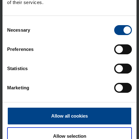
of their services.
Lii­tän­tä­suo­ja­kan­si ta­ka­lii­tyn­nöil­le ja
Plug-In -lii­tyn­nöil­le P160 4N
Tuotekoodi: HYS026H
Consent
Sähkönumero: 3637966
Necessary
Selection
Lii­tin­suo­ja­kan­si ala­puo­li­nen suo­ril­le
lii­tän­tä­jat­ko­pa­loil­le P160 4N
Preferences
Tuotekoodi: HYS051H
Sähkönumero: 3637971
Statistics
Lii­tin­suo­ja­kan­si ala­puo­li­nen le­vi­te­
tyil­le lii­tän­tä­jat­ko­pa­loil­le P160 4N
Marketing
Tuotekoodi: HYS053H
Sähkönumero: 3637973
Kyt­ken­tä­lii­tin P160 si­sä­asen­nus
Cu/Al 4N 1x 10-95mm²
Allow all cookies
Tuotekoodi: HYS002H
Sähkönumero: 3637951
Allow selection
Kyt­ken­tä­lii­tin­pak­kaus P160 si­sä­