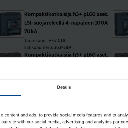
Kom­pak­ti­kat­kai­si­ja h3+ p160 aset.
LSI-suo­ja­re­leel­lä 4-na­pai­nen 100A
70kA
Tuotekoodi: HES101JC
Sähkönumero: 3637789
Kom­pak­ti­kat­kai­si­ja h3+ p160 aset.
TM-suo­ja­re­leel­lä 4-na­pai­nen 40A
70kA
Tuotekoodi: HES041DC
Details
Sähkönumero: 3637779
Kom­pak­ti­kat­kai­si­ja h3+ p160 aset.
TM-suo­ja­re­leel­lä 4-na­pai­nen 100A
70kA
e content and ads, to provide social media features and to analy
Tuotekoodi: HES101DC
 our site with our social media, advertising and analytics partn