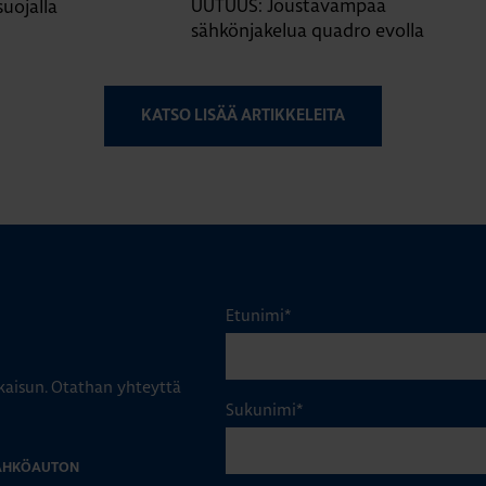
UUTUUS: Joustavampaa
suojalla
sähkönjakelua quadro evolla
KATSO LISÄÄ ARTIKKELEITA
Etunimi
*
aisun. Otathan yhteyttä
Sukunimi
*
SÄHKÖAUTON