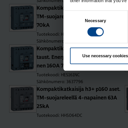
Sähkönumero: 3637781
other information that you’ve
Kom­pak­ti­kat­kai­si­ja h3+ p160 aset.
Consent
TM-suo­ja­re­leel­lä 4-na­pai­nen 160A
Necessary
Selection
70kA
Tuotekoodi: HES161DC
Sähkönumero: 3637784
Kom­pak­ti­kat­kai­si­ja h3+ p160 mit­
Use necessary cookies
taust. Ener­gy-suo­ja­re­leel­lä 4-na­pai­
nen 160A 70kA
Tuotekoodi: HES161NC
Sähkönumero: 3637796
Kom­pak­ti­kat­kai­si­ja h3+ p160 aset.
TM-suo­ja­re­leel­lä 4-na­pai­nen 63A
25kA
Tuotekoodi: HHS064DC