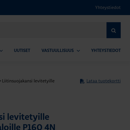
Yhteystiedot
HAE
UUTISET
VASTUULLISUUS
YHTEYSTIEDOT
vaa
Avaa
lavalikko
alavalikko
>
Liitinsuojakansi levitetyille
Lataa tuotekortti
i levitetyille
aloille P160 4N