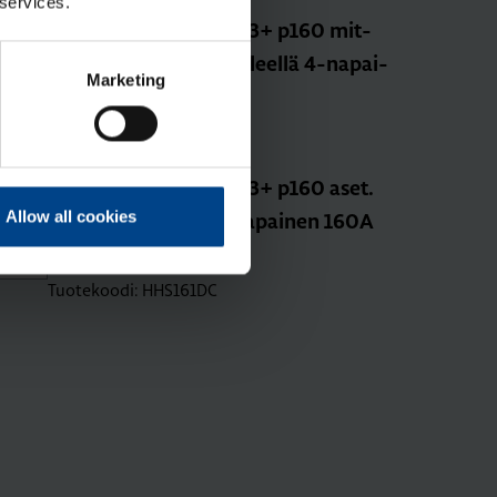
Sähkönumero: 3637783
 services.
Kom­pak­ti­kat­kai­si­ja h3+ p160 mit­
taust. Ener­gy-suo­ja­re­leel­lä 4-na­pai­
Marketing
nen 100A 70kA
Tuotekoodi: HES101NC
Sähkönumero: 3637795
Kom­pak­ti­kat­kai­si­ja h3+ p160 aset.
Allow all cookies
TM-suo­ja­re­leel­lä 4-na­pai­nen 160A
25kA
Tuotekoodi: HHS161DC