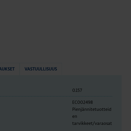
AUKSET
VASTUULLISUUS
0.157
EC002498
Pienjännitetuotteid
en
tarvikkeet/varaosat