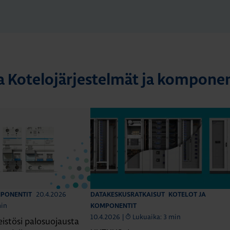
a Kotelojärjestelmät ja komponen
20.4.2026
MPONENTIT
DATAKESKUSRATKAISUT
KOTELOT JA
min
KOMPONENTIT
10.4.2026
|
Lukuaika: 3 min
eistösi palosuojausta