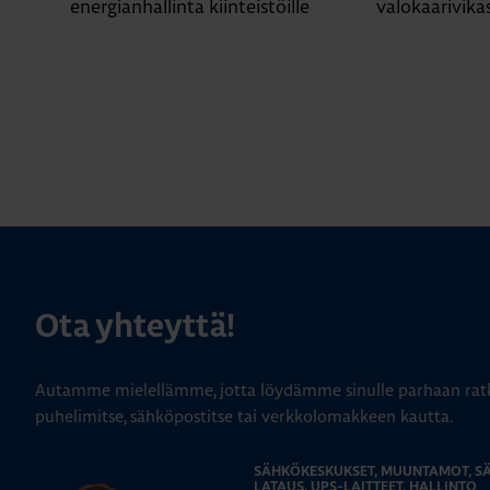
energianhallinta kiinteistöille
valokaarivika
Ota yhteyttä!
Autamme mielellämme, jotta löydämme sinulle parhaan ratk
puhelimitse, sähköpostitse tai verkkolomakkeen kautta.
SÄHKÖKESKUKSET, MUUNTAMOT, 
LATAUS, UPS-LAITTEET, HALLINTO