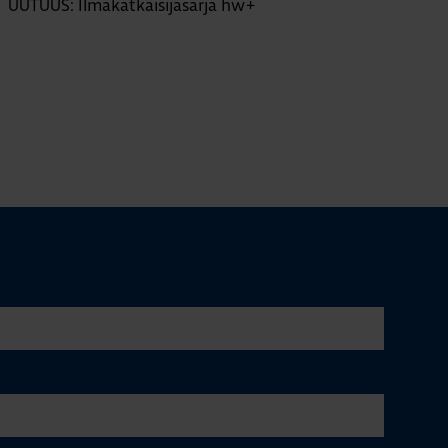
UUTUUS: Ilmakatkaisijasarja hw+