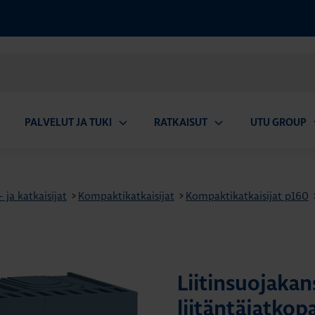
PALVELUT JA TUKI
RATKAISUT
UTU GROUP
aa
Avaa
Avaa
A
valikko
alavalikko
alavalikko
a
ja katkaisijat
>
Kompaktikatkaisijat
>
Kompaktikatkaisijat p160
Liitinsuojakans
liitäntäjatkop