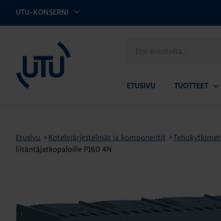
UTU-KONSERNI
UTU
Etsi
sivustolta
ETUSIVU
TUOTTEET
Av
ala
Etusivu
>
Kotelojärjestelmät ja komponentit
>
Tehokytkimet- 
liitäntäjatkopaloille P160 4N