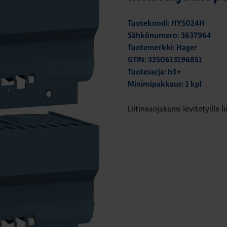
Tuotekoodi: HYS024H
Sähkönumero: 3637964
Tuotemerkki: Hager
GTIN: 3250613196851
Tuotesarja: h3+
Minimipakkaus: 1 kpl
Liitinsuojakansi levitetyille 