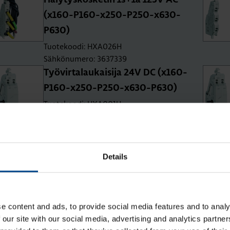
Hä­ly­tys­kos­ke­tin 1s+1a 125V AC
(x160-P160-x250-P250-x630-
P630)
Tuotekoodi: HXA026H
Sähkönumero: 3637339
Työ­vir­ta­lau­kai­si­ja 24V DC (x160-
P160-x250-P250-x630-P630)
Tuotekoodi: HXA001H
Sähkönumero: 3637327
Työ­vir­ta­lau­kai­si­ja 200-240V AC
Details
(x160-P160-x250-P250-x630-
P630)
Tuotekoodi: HXA004H
Sähkönumero: 3637330
e content and ads, to provide social media features and to analy
Ali­jän­ni­te­lau­kai­si­ja 200-240V AC
 our site with our social media, advertising and analytics partn