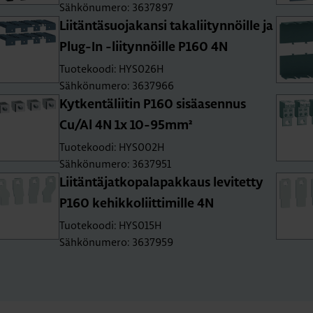
Sähkönumero: 3637897
Lii­tän­tä­suo­ja­kan­si ta­ka­lii­tyn­nöil­le ja
Plug-In -lii­tyn­nöil­le P160 4N
Tuotekoodi: HYS026H
Sähkönumero: 3637966
Kyt­ken­tä­lii­tin P160 si­sä­asen­nus
Cu/Al 4N 1x 10-95mm²
Tuotekoodi: HYS002H
Sähkönumero: 3637951
Lii­tän­tä­jat­ko­pa­la­pak­kaus le­vi­tet­ty
P160 ke­hik­ko­liit­ti­mil­le 4N
Tuotekoodi: HYS015H
Sähkönumero: 3637959