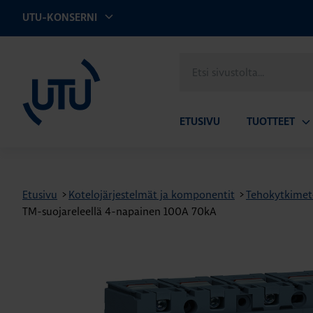
UTU-KONSERNI
UTU
Etsi
sivustolta
ETUSIVU
TUOTTEET
Av
ala
Etusivu
>
Kotelojärjestelmät ja komponentit
>
Tehokytkimet- 
TM-suojareleellä 4-napainen 100A 70kA