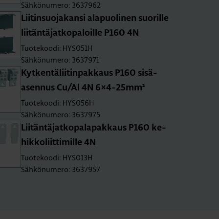
Sähkönumero: 3637962
Lii­tin­suo­ja­kan­si ala­puo­li­nen suo­ril­le
lii­tän­tä­jat­ko­pa­loil­le P160 4N
Tuotekoodi: HYS051H
Sähkönumero: 3637971
Kyt­ken­tä­lii­tin­pak­kaus P160 si­sä­
asen­nus Cu/Al 4N 6×4-25mm²
Tuotekoodi: HYS056H
Sähkönumero: 3637975
Lii­tän­tä­jat­ko­pa­la­pak­kaus P160 ke­
hik­ko­liit­ti­mil­le 4N
Tuotekoodi: HYS013H
Sähkönumero: 3637957