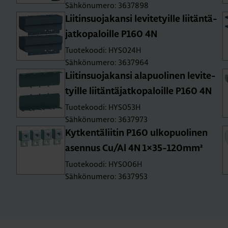
Sähkönumero: 3637898
Lii­tin­suo­ja­kan­si le­vi­te­tyil­le lii­tän­tä­
jat­ko­pa­loil­le P160 4N
Tuotekoodi: HYS024H
Sähkönumero: 3637964
Lii­tin­suo­ja­kan­si ala­puo­li­nen le­vi­te­
tyil­le lii­tän­tä­jat­ko­pa­loil­le P160 4N
Tuotekoodi: HYS053H
Sähkönumero: 3637973
Kyt­ken­tä­lii­tin P160 ul­ko­puo­li­nen
asen­nus Cu/Al 4N 1×35-120mm²
Tuotekoodi: HYS006H
Sähkönumero: 3637953