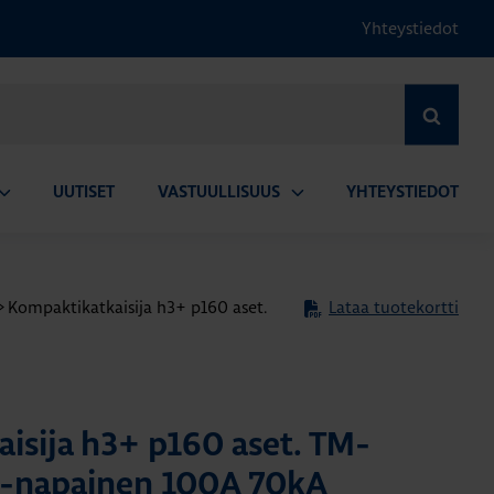
Yhteystiedot
HAE
UUTISET
VASTUULLISUUS
YHTEYSTIEDOT
vaa
Avaa
lavalikko
alavalikko
>
Kompaktikatkaisija h3+ p160 aset.
Lataa tuotekortti
isija h3+ p160 aset. TM-
 4-napainen 100A 70kA