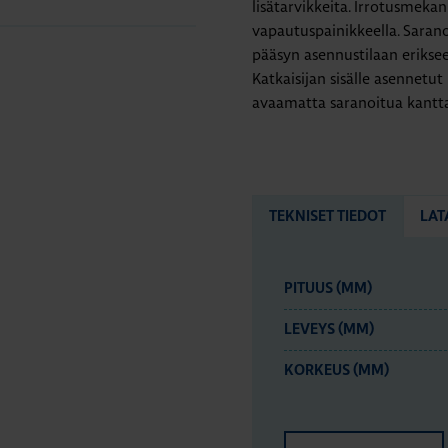
lisätarvikkeita. Irrotusmeka
vapautuspainikkeella. Saranoi
pääsyn asennustilaan eriksee
Katkaisijan sisälle asennetut
avaamatta saranoitua kantta
TEKNISET TIEDOT
LAT
PITUUS (MM)
LEVEYS (MM)
KORKEUS (MM)