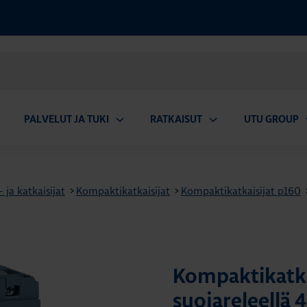
PALVELUT JA TUKI
RATKAISUT
UTU GROUP
aa
Avaa
Avaa
A
valikko
alavalikko
alavalikko
a
ja katkaisijat
>
Kompaktikatkaisijat
>
Kompaktikatkaisijat p160
Kompaktikatka
suojareleellä