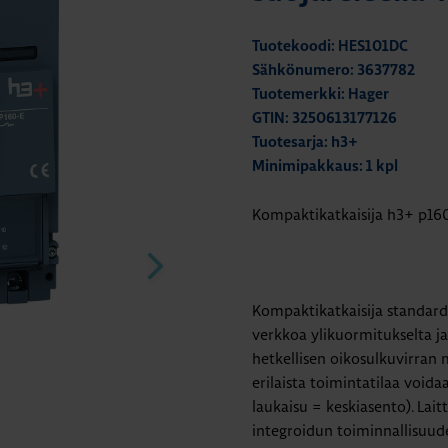
Tuotekoodi: HES101DC
Sähkönumero: 3637782
Tuotemerkki: Hager
GTIN: 3250613177126
Tuotesarja: h3+
Minimipakkaus: 1 kpl
Kompaktikatkaisija h3+ p16
Kompaktikatkaisija standar
verkkoa ylikuormitukselta ja 
hetkellisen oikosulkuvirran 
erilaista toimintatilaa void
laukaisu = keskiasento). Lai
integroidun toiminnallisuud