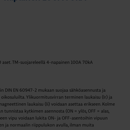
0 aset. TM-suojareleellä 4-napainen 100A 70kA
din DIN EN 60947-2 mukaan suojaa sähköasennusta ja
oikosuluilta. Ylikuormitusvirran terminen laukaisu (Ir) ja
magneettinen laukaisu (Ii) voidaan asettaa erikseen. Kolme
aan tunnistaa kytkimen asennosta (ON = ylös, OFF = alas,
tteen vipu voidaan lukita ON- ja OFF-asentoihin vipuun
en ja normaalin riippulukon avulla, ilman muita