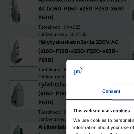
Apu­kos­ke­tin 1 vaih­to­kos­ke­tin 125V
AC (x160-P160-x250-P250-x630-
P630)
Tuotekoodi: HXA025H
Sähkönumero: 3637338
Hä­ly­tys­kos­ke­tin 1s+1a 250V AC
(x160-P160-x250-P250-x630-
P630)
Tuotekoodi: HXA024H
Sähkönumero: 3637337
Työ­vir­ta­lau­kai­si­ja 100-120V AC
Consent
(x160-P160-x250-P250-x630-
P630)
This website uses cookies
Tuotekoodi: HXA003H
Sähkönumero: 3637329
We use cookies to personalis
Ali­jän­ni­te­lau­kai­si­ja 100-120V AC
information about your use of