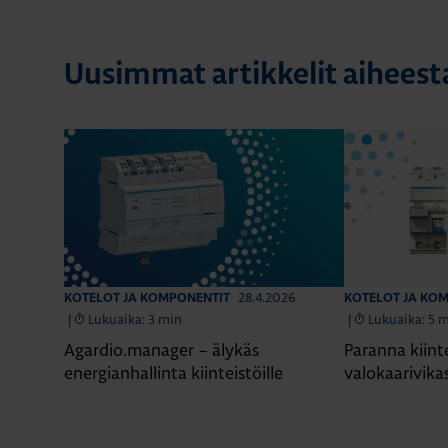
Uusimmat artikkelit aiheest
28.4.2026
KOTELOT JA KOMPONENTIT
KOTELOT JA KO
|
Lukuaika: 3 min
|
Lukuaika: 5 
Agardio.manager – älykäs
Paranna kiint
energianhallinta kiinteistöille
valokaarivika