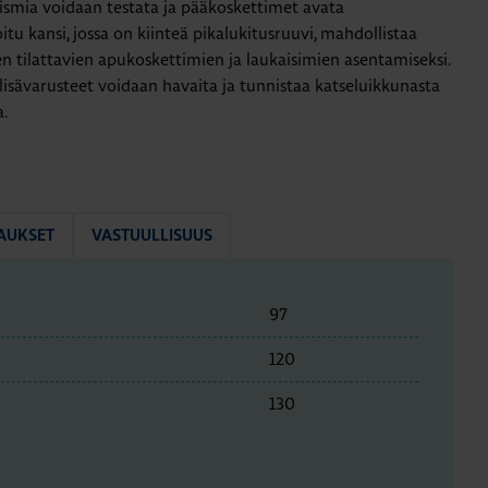
nismia voidaan testata ja pääkoskettimet avata
tu kansi, jossa on kiinteä pikalukitusruuvi, mahdollistaa
n tilattavien apukoskettimien ja laukaisimien asentamiseksi.
 lisävarusteet voidaan havaita ja tunnistaa katseluikkunasta
.
AUKSET
VASTUULLISUUS
97
120
130