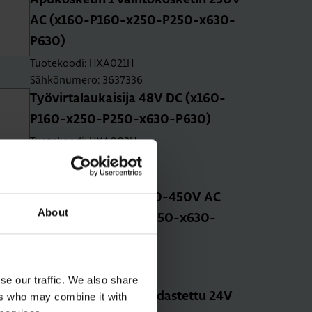
Apu­kos­ke­tin 1 vaih­to­kos­ke­tin 250V
AC (x160-P160-x250-P250-x630-
P630)
Tuotekoodi: HXA021H
Sähkönumero: 3637336
Työ­vir­ta­lau­kai­si­ja 48V DC (x160-
P160-x250-P250-x630-P630)
Tuotekoodi: HXA002H
Sähkönumero: 3637328
Työ­vir­ta­lau­kai­si­ja 380-450V AC
About
(x160-P160-x250-P250-x630-
P630)
Tuotekoodi: HXA005H
Sähkönumero: 3637331
se our traffic. We also share
Ali­jän­ni­te­lau­kai­si­ja hi­das­tet­tu 24V
ers who may combine it with