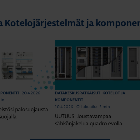
a Kotelojärjestelmät ja komponen
20.4.2026
MPONENTIT
DATAKESKUSRATKAISUT
KOTELOT JA
min
KOMPONENTIT
10.4.2026
|
Lukuaika: 3 min
eistösi palosuojausta
UUTUUS: Joustavampaa
suojalla
sähkönjakelua quadro evolla