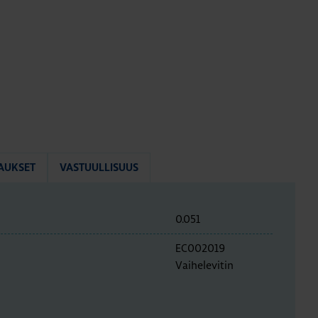
AUKSET
VASTUULLISUUS
0.051
EC002019
Vaihelevitin