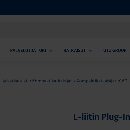
PALVELUT JA TUKI
RATKAISUT
UTU GROUP
aa
Avaa
Avaa
A
valikko
alavalikko
alavalikko
a
ja katkaisijat
>
Kompaktikatkaisijat
>
Kompaktikatkaisijat p160
L-liitin Plug-