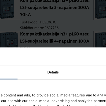
Kom­pak­ti­kat­kai­si­ja h3+ p160 aset.
LSI-suo­ja­re­leel­lä 3-na­pai­nen 100A
70kA
Tuotekoodi: HES100JC
Sähkönumero: 3637786
Kom­pak­ti­kat­kai­si­ja h3+ p160 aset.
LSI-suo­ja­re­leel­lä 4-na­pai­nen 100A
70kA
Tuotekoodi: HES101JC
Sähkönumero: 3637789
Kom­pak­ti­kat­kai­si­ja h3+ p160 aset.
Details
TM-suo­ja­re­leel­lä 3-na­pai­nen 40A
70kA
Tuotekoodi: HES040DC
Sähkönumero: 3637772
e content and ads, to provide social media features and to analy
 our site with our social media, advertising and analytics partn
Kom­pak­ti­kat­kai­si­ja h3+ p160 aset.