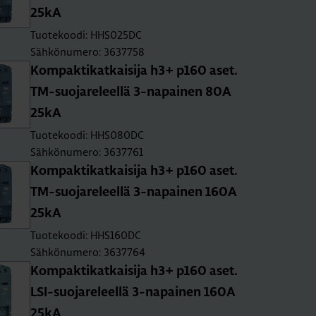
25kA
Tuotekoodi: HHS025DC
Sähkönumero: 3637758
Kom­pak­ti­kat­kai­si­ja h3+ p160 aset.
TM-suo­ja­re­leel­lä 3-na­pai­nen 80A
25kA
Tuotekoodi: HHS080DC
Sähkönumero: 3637761
Kom­pak­ti­kat­kai­si­ja h3+ p160 aset.
TM-suo­ja­re­leel­lä 3-na­pai­nen 160A
25kA
Tuotekoodi: HHS160DC
Sähkönumero: 3637764
Kom­pak­ti­kat­kai­si­ja h3+ p160 aset.
LSI-suo­ja­re­leel­lä 3-na­pai­nen 160A
25kA