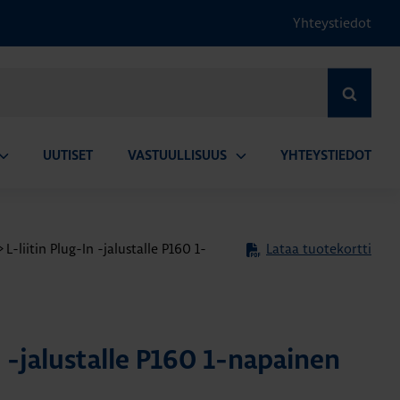
Yhteystiedot
HAE
UUTISET
VASTUULLISUUS
YHTEYSTIEDOT
vaa
Avaa
lavalikko
alavalikko
>
L-liitin Plug-In -jalustalle P160 1-
Lataa tuotekortti
In -jalustalle P160 1-napainen