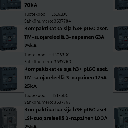
70kA
Tuotekoodi: HES161DC
Sähkönumero: 3637784
Kom­pak­ti­kat­kai­si­ja h3+ p160 aset.
TM-suo­ja­re­leel­lä 3-na­pai­nen 63A
25kA
Tuotekoodi: HHS063DC
Sähkönumero: 3637760
Kom­pak­ti­kat­kai­si­ja h3+ p160 aset.
TM-suo­ja­re­leel­lä 3-na­pai­nen 125A
25kA
Tuotekoodi: HHS125DC
Sähkönumero: 3637763
Kom­pak­ti­kat­kai­si­ja h3+ p160 aset.
LSI-suo­ja­re­leel­lä 3-na­pai­nen 100A
25kA