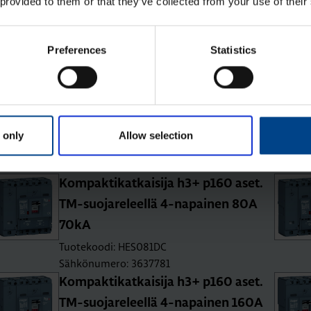
 provided to them or that they’ve collected from your use of their
TM-suo­ja­re­leel­lä 3-na­pai­nen 100A
70kA
Tuotekoodi: HES100DC
Preferences
Statistics
Sähkönumero: 3637775
Kom­pak­ti­kat­kai­si­ja h3+ p160 aset.
TM-suo­ja­re­leel­lä 4-na­pai­nen 25A
70kA
 only
Allow selection
Tuotekoodi: HES026DC
Sähkönumero: 3637778
Kom­pak­ti­kat­kai­si­ja h3+ p160 aset.
TM-suo­ja­re­leel­lä 4-na­pai­nen 80A
70kA
Tuotekoodi: HES081DC
Sähkönumero: 3637781
Kom­pak­ti­kat­kai­si­ja h3+ p160 aset.
TM-suo­ja­re­leel­lä 4-na­pai­nen 160A