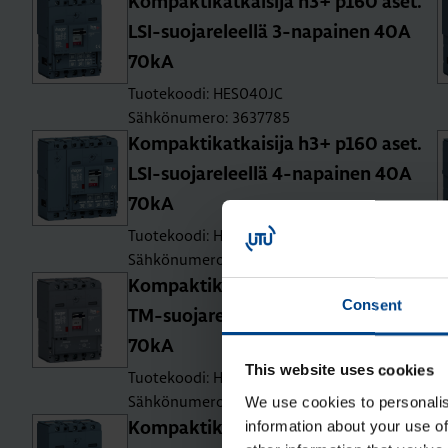
Kom­pak­ti­kat­kai­si­ja h3+ p160 aset.
LSI-suo­ja­re­leel­lä 3-na­pai­nen 40A
70kA
Tuotekoodi: HES040JC
Sähkönumero: 3637785
Kom­pak­ti­kat­kai­si­ja h3+ p160 aset.
LSI-suo­ja­re­leel­lä 4-na­pai­nen 40A
70kA
Tuotekoodi: HES041JC
Sähkönumero: 3637788
Kom­pak­ti­kat­kai­si­ja h3+ p160 aset.
Consent
TM-suo­ja­re­leel­lä 3-na­pai­nen 25A
70kA
This website uses cookies
Tuotekoodi: HES025DC
Sähkönumero: 3637771
We use cookies to personalis
information about your use of
Kom­pak­ti­kat­kai­si­ja h3+ p160 aset.