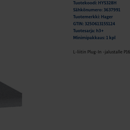
Tuotekoodi: HYS328H
Sähkönumero: 3637991
Tuotemerkki: Hager
GTIN: 3250613155124
Tuotesarja: h3+
Minimipakkaus: 1 kpl
L-liitin Plug-In -jalustalle 