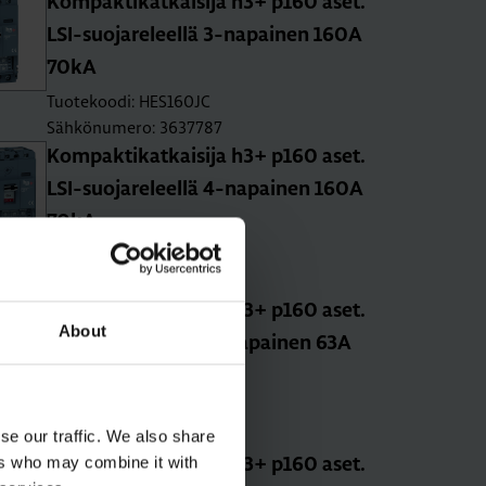
Kom­pak­ti­kat­kai­si­ja h3+ p160 aset.
LSI-suo­ja­re­leel­lä 3-na­pai­nen 160A
70kA
Tuotekoodi: HES160JC
Sähkönumero: 3637787
Kom­pak­ti­kat­kai­si­ja h3+ p160 aset.
LSI-suo­ja­re­leel­lä 4-na­pai­nen 160A
70kA
Tuotekoodi: HES161JC
Sähkönumero: 3637790
Kom­pak­ti­kat­kai­si­ja h3+ p160 aset.
About
TM-suo­ja­re­leel­lä 3-na­pai­nen 63A
70kA
Tuotekoodi: HES063DC
Sähkönumero: 3637773
se our traffic. We also share
ers who may combine it with
Kom­pak­ti­kat­kai­si­ja h3+ p160 aset.