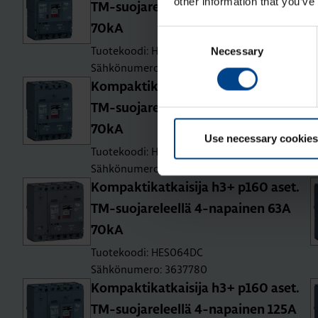
other information that you’ve
TM-suo­ja­re­leel­lä 3-na­pai­nen 80A
70kA
Consent
Tuotekoodi: HES080DC
Necessary
Selection
Sähkönumero: 3637774
Kom­pak­ti­kat­kai­si­ja h3+ p160 aset.
TM-suo­ja­re­leel­lä 3-na­pai­nen 160A
70kA
Use necessary cookies
Tuotekoodi: HES160DC
Sähkönumero: 3637777
Kom­pak­ti­kat­kai­si­ja h3+ p160 aset.
TM-suo­ja­re­leel­lä 4-na­pai­nen 63A
70kA
Tuotekoodi: HES064DC
Sähkönumero: 3637780
Kom­pak­ti­kat­kai­si­ja h3+ p160 aset.
TM-suo­ja­re­leel­lä 4-na­pai­nen 125A