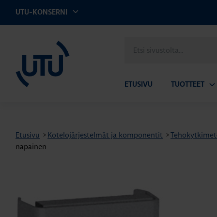
UTU-KONSERNI
UTU
Etsi
sivustolta
ETUSIVU
TUOTTEET
Av
ala
Etusivu
>
Kotelojärjestelmät ja komponentit
>
Tehokytkimet- 
napainen