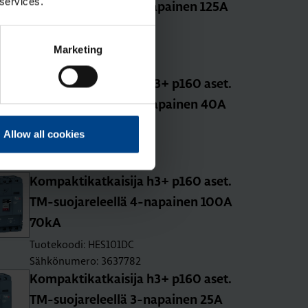
 services.
TM-suo­ja­re­leel­lä 3-na­pai­nen 125A
70kA
Tuotekoodi: HES125DC
Marketing
Sähkönumero: 3637776
Kom­pak­ti­kat­kai­si­ja h3+ p160 aset.
TM-suo­ja­re­leel­lä 4-na­pai­nen 40A
70kA
Allow all cookies
Tuotekoodi: HES041DC
Sähkönumero: 3637779
Kom­pak­ti­kat­kai­si­ja h3+ p160 aset.
TM-suo­ja­re­leel­lä 4-na­pai­nen 100A
70kA
Tuotekoodi: HES101DC
Sähkönumero: 3637782
Kom­pak­ti­kat­kai­si­ja h3+ p160 aset.
TM-suo­ja­re­leel­lä 3-na­pai­nen 25A