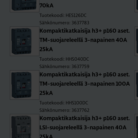
70kA
Tuotekoodi: HES126DC
Sähkönumero: 3637783
Kom­pak­ti­kat­kai­si­ja h3+ p160 aset.
TM-suo­ja­re­leel­lä 3-na­pai­nen 40A
25kA
Tuotekoodi: HHS040DC
Sähkönumero: 3637759
Kom­pak­ti­kat­kai­si­ja h3+ p160 aset.
TM-suo­ja­re­leel­lä 3-na­pai­nen 100A
25kA
Tuotekoodi: HHS100DC
Sähkönumero: 3637762
Kom­pak­ti­kat­kai­si­ja h3+ p160 aset.
LSI-suo­ja­re­leel­lä 3-na­pai­nen 40A
25kA