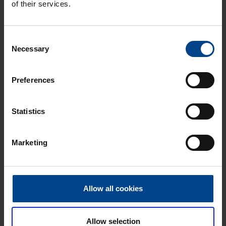
of their services.
Lii­tän­tä­suo­ja­kan­si ta­ka­lii­ty­nöil­le ja
Plug-In -lii­tyn­nöil­le P160 3N
Tuotekoodi: HYS025H
Consent
Sähkönumero: 3637965
Necessary
Selection
Lii­tin­suo­ja­kan­si ala­puo­li­nen le­vi­te­
tyil­le lii­tän­tä­jat­ko­pa­loil­le P160 3N
Preferences
Tuotekoodi: HYS052H
Sähkönumero: 3637972
Statistics
Kyt­ken­tä­lii­tin P160 si­sä­asen­nus
Cu/Al 3N 1x 10-95mm²
Marketing
Tuotekoodi: HYS001H
Sähkönumero: 3637950
Kyt­ken­tä­lii­tin­pak­kaus P160 si­sä­
asen­nus Cu/Al 3N 6×4-25mm²
Allow all cookies
Tuotekoodi: HYS055H
Sähkönumero: 3637974
Allow selection
Kyt­ken­tä­lii­tin P160 ul­ko­puo­li­nen