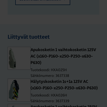
Liittyvät tuotteet
Apu­kos­ke­tin 1 vaih­to­kos­ke­tin 125V
AC (x160-P160-x250-P250-x630-
P630)
Tuotekoodi: HXA025H
Sähkönumero: 3637338
Hä­ly­tys­kos­ke­tin 1s+1a 125V AC
(x160-P160-x250-P250-x630-P630)
Tuotekoodi: HXA026H
Sähkönumero: 3637339