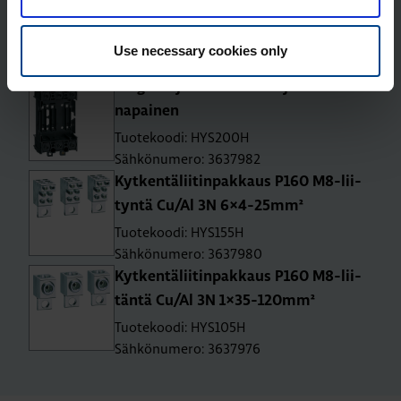
asen­nus Cu/Al 3N 1×35-120mm²
Tuotekoodi: HYS005H
Use necessary cookies only
Sähkönumero: 3637952
Plug-in -ja­lus­ta kat­kai­si­jal­le P160 3-
na­pai­nen
Tuotekoodi: HYS200H
Sähkönumero: 3637982
Kyt­ken­tä­lii­tin­pak­kaus P160 M8-lii­
tyn­tä Cu/Al 3N 6×4-25mm²
Tuotekoodi: HYS155H
Sähkönumero: 3637980
Kyt­ken­tä­lii­tin­pak­kaus P160 M8-lii­
tän­tä Cu/Al 3N 1×35-120mm²
Tuotekoodi: HYS105H
Sähkönumero: 3637976