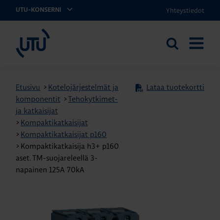
Yhteystiedot
UTU-KONSERNI
UTU
Etsi
AVAA
sivustolta
VALIKK
Etusivu
>
Kotelojärjestelmät ja
Lataa tuotekortti
komponentit
>
Tehokytkimet-
ja katkaisijat
>
Kompaktikatkaisijat
>
Kompaktikatkaisijat p160
>
Kompaktikatkaisija h3+ p160
aset. TM-suojareleellä 3-
napainen 125A 70kA