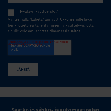
Hyväksyn käyttöehdot
*
Valitsemalla "Lähetä" annat UTU-konsernille luvan
henkilötietojesi tallentamiseen ja käsittelyyn, jotta
sinulle voidaan lähettää tilaamaasi sisältöä.
Saatko jo sähkö- ja automaatioalan