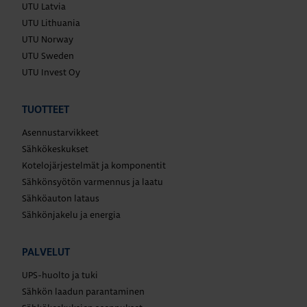
UTU Latvia
UTU Lithuania
UTU Norway
UTU Sweden
UTU Invest Oy
TUOTTEET
Asennustarvikkeet
Sähkökeskukset
Kotelojärjestelmät ja komponentit
Sähkönsyötön varmennus ja laatu
Sähköauton lataus
Sähkönjakelu ja energia
PALVELUT
UPS-huolto ja tuki
Sähkön laadun parantaminen