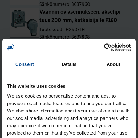
Sähkönumero: 3637960
Vään­nin ovia­sen­nuk­seen, ak­se­li­pi­
tuus 200 mm, kat­kai­si­jal­le P160
Tuotekoodi: HXS031H
Sähkönumero: 3637898
Vään­nin suo­ra-asen­nus kat­kai­si­jal­le
P160
Tuotekoodi: HXS030H
Consent
Details
About
Sähkönumero: 3637897
Lii­tin­suo­ja­kan­si suo­ril­le lii­tän­tä­jat­
ko­pa­loil­le P160 3N
This website uses cookies
Tuotekoodi: HYS021H
We use cookies to personalise content and ads, to
Sähkönumero: 3637961
provide social media features and to analyse our traffic.
Lii­tin­suo­ja­kan­si le­vi­te­tyil­le lii­tän­tä­
We also share information about your use of our site with
our social media, advertising and analytics partners who
jat­ko­pa­loil­le P160 3N
may combine it with other information that you’ve
Tuotekoodi: HYS023H
provided to them or that they’ve collected from your use
Sähkönumero: 3637963