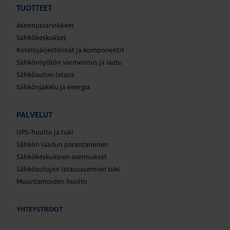
TUOTTEET
Asennustarvikkeet
Sähkökeskukset
Kotelojärjestelmät ja komponentit
Sähkönsyötön varmennus ja laatu
Sähköauton lataus
Sähkönjakelu ja energia
PALVELUT
UPS-huolto ja tuki
Sähkön laadun parantaminen
Sähkökeskuksien asennukset
Sähköautojen latausasemien tuki
Muuntamoiden huolto
YHTEYSTIEDOT