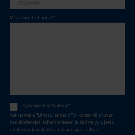
Missä tarvitset apua?
*
Hyväksyn käyttöehdot
*
Valitsemalla "Lähetä" annat UTU-konsernille luvan
henkilötietojesi tallentamiseen ja käsittelyyn, jotta
sinulle voidaan lähettää tilaamaasi sisältöä.