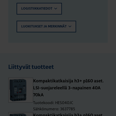
LOGISTIIKKATIEDOT
LUOKITUKSET JA MERKINNÄT
Liittyvät tuotteet
Kom­pak­ti­kat­kai­si­ja h3+ p160 aset.
LSI-suo­ja­re­leel­lä 3-na­pai­nen 40A
70kA
Tuotekoodi: HES040JC
Sähkönumero: 3637785
Kom­pak­ti­kat­kai­si­ja h3+ p160 aset.