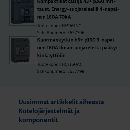
Kom­pak­ti­kat­kai­si­ja h3+ p160 mit­
taust. Ener­gy-suo­ja­re­leel­lä 4-na­pai­
nen 160A 70kA
Tuotekoodi: HES161NC
Sähkönumero: 3637796
Kuor­man­kyt­kin h3+ p160 3-na­pai­
nen 160A ilman suo­ja­re­let­tä pää­kyt­
kin­käyt­töön
Tuotekoodi: HCS160AC
Sähkönumero: 3637798
Uusimmat artikkelit aiheesta
Kotelojärjestelmät ja
komponentit