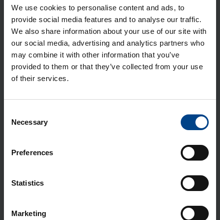
We use cookies to personalise content and ads, to
nen 100A 25kA
provide social media features and to analyse our traffic.
Tuotekoodi: HHS100NC
We also share information about your use of our site with
Sähkönumero: 3637769
our social media, advertising and analytics partners who
Kom­pak­ti­kat­kai­si­ja h3+ p160 mit­
may combine it with other information that you’ve
taust. Ener­gy-suo­ja­re­leel­lä 3-na­pai­
provided to them or that they’ve collected from your use
nen 160A 25kA
of their services.
Tuotekoodi: HHS160NC
Sähkönumero: 3637770
Consent
Kom­pak­ti­kat­kai­si­ja h3+ p160 mit­
Necessary
Selection
taust. Ener­gy-suo­ja­re­leel­lä 3-na­pai­
nen 40A 70kA
Preferences
Tuotekoodi: HES040NC
Sähkönumero: 3637791
Kom­pak­ti­kat­kai­si­ja h3+ p160 mit­
Statistics
taust. Ener­gy-suo­ja­re­leel­lä 3-na­pai­
nen 100A 70kA
Marketing