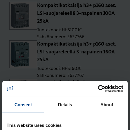
Kom­pak­ti­kat­kai­si­ja h3+ p160 aset.
LSI-suo­ja­re­leel­lä 3-na­pai­nen 100A
25kA
Tuotekoodi: HHS100JC
Sähkönumero: 3637766
Kom­pak­ti­kat­kai­si­ja h3+ p160 aset.
LSI-suo­ja­re­leel­lä 3-na­pai­nen 160A
25kA
Tuotekoodi: HHS160JC
Sähkönumero: 3637767
Kom­pak­ti­kat­kai­si­ja h3+ p160 mit­
taust. Ener­gy-suo­ja­re­leel­lä 3-na­pai­
nen 40A 25kA
Consent
Details
About
Tuotekoodi: HHS040NC
Sähkönumero: 3637768
Kom­pak­ti­kat­kai­si­ja h3+ p160 mit­
This website uses cookies
taust. Ener­gy-suo­ja­re­leel­lä 3-na­pai­