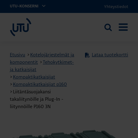
Yhteystiedot
UTU-KONSERNI
UTU
Etsi
AVAA
sivustolta
VALIKK
Etusivu
>
Kotelojärjestelmät ja
Lataa tuotekortti
komponentit
>
Tehokytkimet-
ja katkaisijat
>
Kompaktikatkaisijat
>
Kompaktikatkaisijat p160
>
Liitäntäsuojakansi
takaliitynöille ja Plug-In -
liitynnöille P160 3N