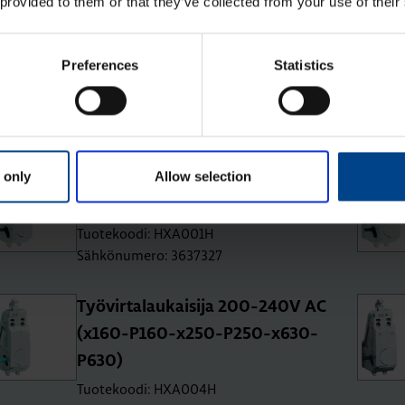
 provided to them or that they’ve collected from your use of their
Hä­ly­tys­kos­ke­tin 1s+1a 125V AC
Preferences
Statistics
(x160-P160-x250-P250-x630-
P630)
Tuotekoodi: HXA026H
Sähkönumero: 3637339
 only
Allow selection
Työ­vir­ta­lau­kai­si­ja 24V DC (x160-
P160-x250-P250-x630-P630)
Tuotekoodi: HXA001H
Sähkönumero: 3637327
Työ­vir­ta­lau­kai­si­ja 200-240V AC
(x160-P160-x250-P250-x630-
P630)
Tuotekoodi: HXA004H