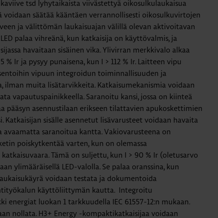
kaviive tsd lyhytaikaista viivästettyä oikosulkulaukaisua
ää voidaan säätää kääntäen verrannollisesti oikosulkuvirtojen
viiveen ja välittömän laukaisuajan välillä olevan aktivoitavan
LED palaa vihreänä, kun katkaisija on käyttövalmis, ja
sijassa havaitaan sisäinen vika. Ylivirran merkkivalo alkaa
5 % Ir ja pysyy punaisena, kun I > 112 % Ir. Laitteen vipu
sentoihin vipuun integroidun toiminnallisuuden ja
a, ilman muita lisätarvikkeita. Katkaisumekanismia voidaan
ata vapautuspainikkeella. Saranoitu kansi, jossa on kiinteä
aa pääsyn asennustilaan erikseen tilattavien apukoskettimien
. Katkaisijan sisälle asennetut lisävarusteet voidaan havaita
ta avaamatta saranoitua kantta. Vakiovarusteena on
ketin poiskytkentää varten, kun on olemassa
atkaisuvaara. Tämä on suljettu, kun I > 90 % Ir (oletusarvo
an ​​ylimääräisellä LED-valolla. Se palaa oranssina, kun
 laukaisukäyrä voidaan testata ja dokumentoida
ntityökalun käyttöliittymän kautta. Integroitu
ki energiat luokan 1 tarkkuudella IEC 61557-12:n mukaan.
daan nollata. H3+ Energy -kompaktikatkaisijaa voidaan