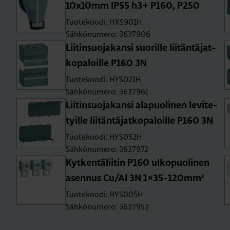
10x10mm IP55 h3+ P160, P250
Tuotekoodi: HXS901H
Sähkönumero: 3637906
Lii­tin­suo­ja­kan­si suo­ril­le lii­tän­tä­jat­
ko­pa­loil­le P160 3N
Tuotekoodi: HYS021H
Sähkönumero: 3637961
Lii­tin­suo­ja­kan­si ala­puo­li­nen le­vi­te­
tyil­le lii­tän­tä­jat­ko­pa­loil­le P160 3N
Tuotekoodi: HYS052H
Sähkönumero: 3637972
Kyt­ken­tä­lii­tin P160 ul­ko­puo­li­nen
asen­nus Cu/Al 3N 1×35-120mm²
Tuotekoodi: HYS005H
Sähkönumero: 3637952