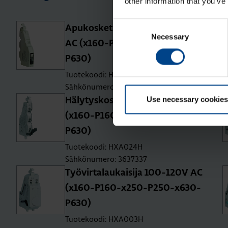
other information that you’ve
Consent
Apu­kos­ke­tin 1 vaih­to­kos­ke­tin 125V
Necessary
Selection
AC (x160-P160-x250-P250-x630-
P630)
Tuotekoodi: HXA025H
Sähkönumero: 3637338
Use necessary cookies
Hä­ly­tys­kos­ke­tin 1s+1a 250V AC
(x160-P160-x250-P250-x630-
P630)
Tuotekoodi: HXA024H
Sähkönumero: 3637337
Työ­vir­ta­lau­kai­si­ja 100-120V AC
(x160-P160-x250-P250-x630-
P630)
Tuotekoodi: HXA003H