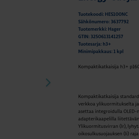
Tuotekoodi: HES100NC
Sähkönumero: 3637792
Tuotemerkki: Hager
GTIN: 3250613141257
Tuotesarja: h3+
Minimipakkaus: 1 kpl
Kompaktikatkaisija h3+ p160
Kompaktikatkaisija standar
verkkoa ylikuormitukselta ja
asettaa integroidulla OLED-nä
adapterikaapelilla liitettäv
Ylikuormitusvirran (Ir), lyhy
oikosulkusuojauksen (Ii) raj