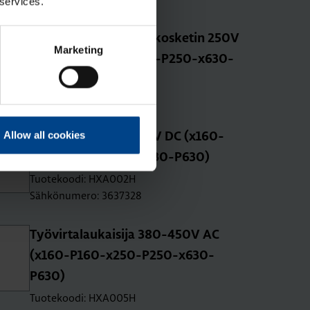
 services.
Apu­kos­ke­tin 1 vaih­to­kos­ke­tin 250V
Marketing
AC (x160-P160-x250-P250-x630-
P630)
Tuotekoodi: HXA021H
Sähkönumero: 3637336
Allow all cookies
Työ­vir­ta­lau­kai­si­ja 48V DC (x160-
P160-x250-P250-x630-P630)
Tuotekoodi: HXA002H
Sähkönumero: 3637328
Työ­vir­ta­lau­kai­si­ja 380-450V AC
(x160-P160-x250-P250-x630-
P630)
Tuotekoodi: HXA005H