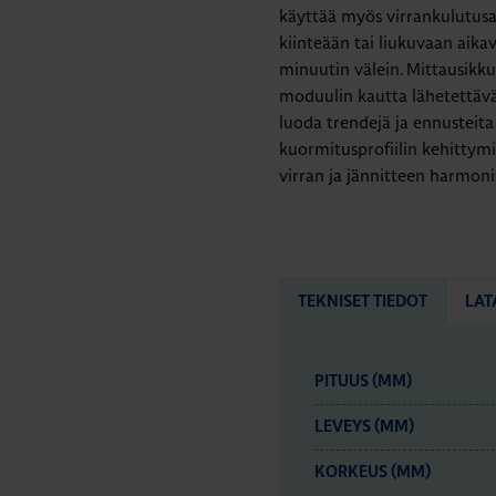
käyttää myös virrankulutus
kiinteään tai liukuvaan aikav
minuutin välein. Mittausikk
moduulin kautta lähetettävä
luoda trendejä ja ennusteita
kuormitusprofiilin kehittymi
virran ja jännitteen harmon
TEKNISET TIEDOT
LAT
PITUUS (MM)
LEVEYS (MM)
KORKEUS (MM)