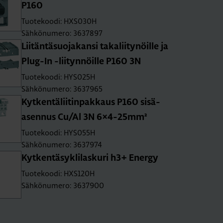
P160
Tuotekoodi: HXS030H
Sähkönumero: 3637897
Lii­tän­tä­suo­ja­kan­si ta­ka­lii­ty­nöil­le ja
Plug-In -lii­tyn­nöil­le P160 3N
Tuotekoodi: HYS025H
Sähkönumero: 3637965
Kyt­ken­tä­lii­tin­pak­kaus P160 si­sä­
asen­nus Cu/Al 3N 6×4-25mm²
Tuotekoodi: HYS055H
Sähkönumero: 3637974
Kyt­ken­tä­sykli­las­ku­ri h3+ Ener­gy
Tuotekoodi: HXS120H
Sähkönumero: 3637900