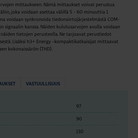
arvojen mittaukseen. Nämä mittaukset voivat perustua
äliin, joka voidaan asettaa välillä 5 - 60 minuuttia 1
una voidaan synkronoida tiedonsiirtojärjestelmästä COM-
n signaalin kanssa. Näiden kulutusarvojen avulla voidaan
 näiden tietojen perusteella. Ne tarjoavat perustiedot
sestä. Lisäksi h3+ Energy -kompaktikatkaisijat mittaavat
isen kokonaissärön (THD).
AUKSET
VASTUULLISUUS
97
90
130