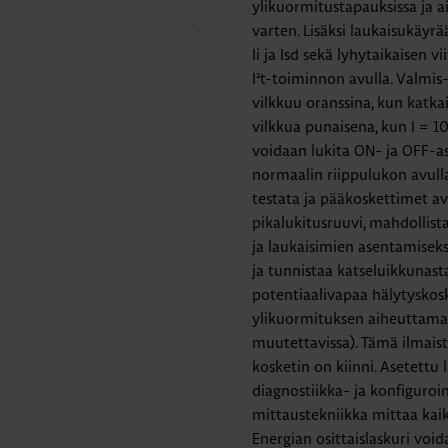
ylikuormitustapauksissa ja ai
varten. Lisäksi laukaisukäyr
Ii ja Isd sekä lyhytaikaisen 
I²t-toiminnon avulla. Valmis-
vilkkuu oranssina, kun katkai
vilkkua punaisena, kun I = 10
voidaan lukita ON- ja OFF-a
normaalin riippulukon avull
testata ja pääkoskettimet av
pikalukitusruuvi, mahdollist
ja laukaisimien asentamiseksi
ja tunnistaa katseluikkunas
potentiaalivapaa hälytyskos
ylikuormituksen aiheuttama k
muutettavissa). Tämä ilmaista
kosketin on kiinni. Asetettu
diagnostiikka- ja konfiguroi
mittaustekniikka mittaa kaik
Energian osittaislaskuri voi