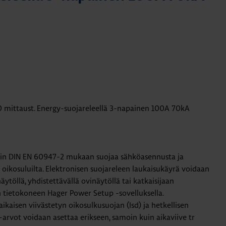
 mittaust. Energy-suojareleellä 3-napainen 100A 70kA
din DIN EN 60947-2 mukaan suojaa sähköasennusta ja
 oikosuluilta. Elektronisen suojareleen laukaisukäyrä voidaan
ytöllä, yhdistettävällä ovinäytöllä tai katkaisijaan
än tietokoneen Hager Power Setup -sovelluksella.
taikaisen viivästetyn oikosulkusuojan (Isd) ja hetkellisen
a-arvot voidaan asettaa erikseen, samoin kuin aikaviive tr