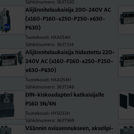
Sähkönumero: 3637330
Ali­jän­ni­te­lau­kai­si­ja 200-240V AC
(x160-P160-x250-P250-x630-
P630)
Tuotekoodi: HXA014H
Sähkönumero: 3637334
Ali­jän­ni­te­lau­kai­si­ja hi­das­tet­tu 220-
240V AC (x160-P160-x250-P250-
x630-P630)
Tuotekoodi: HXA054H
Sähkönumero: 3637346
DIN-kis­koa­dap­te­ri kat­kai­si­jal­le
P160 3N/4N
Tuotekoodi: HYS033H
Sähkönumero: 3637969
Vään­nin ovia­sen­nuk­seen, ak­se­li­pi­