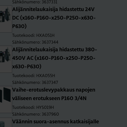
Sähkönumero: 3637331
Ali­jän­ni­te­lau­kai­si­ja hi­das­tet­tu 24V
DC (x160-P160-x250-P250-x630-
P630)
Tuotekoodi: HXA051H
Sähkönumero: 3637344
Ali­jän­ni­te­lau­kai­si­ja hi­das­tet­tu 380-
450V AC (x160-P160-x250-P250-
x630-P630)
Tuotekoodi: HXA055H
Sähkönumero: 3637347
Vai­he-ero­tus­le­vy­pak­kaus na­po­jen
vä­li­seen ero­tuk­seen P160 3/4N
Tuotekoodi: HYS019H
Sähkönumero: 3637960
Vään­nin suo­ra-asen­nus kat­kai­si­jal­le