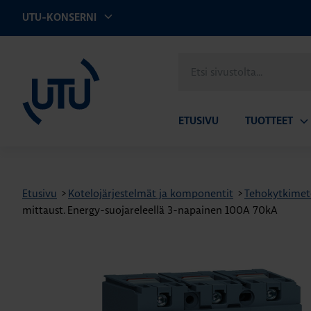
UTU-KONSERNI
UTU
Etsi
sivustolta
ETUSIVU
TUOTTEET
Av
ala
Etusivu
>
Kotelojärjestelmät ja komponentit
>
Tehokytkimet- 
mittaust. Energy-suojareleellä 3-napainen 100A 70kA