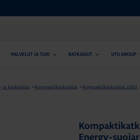
PALVELUT JA TUKI
RATKAISUT
UTU GROUP
aa
Avaa
Avaa
A
valikko
alavalikko
alavalikko
a
ja katkaisijat
>
Kompaktikatkaisijat
>
Kompaktikatkaisijat p160
Kompaktikatka
Energy-suojar