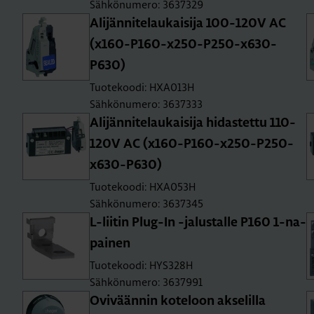
Sähkönumero: 3637329
Ali­jän­ni­te­lau­kai­si­ja 100-120V AC
(x160-P160-x250-P250-x630-
P630)
Tuotekoodi: HXA013H
Sähkönumero: 3637333
Ali­jän­ni­te­lau­kai­si­ja hi­das­tet­tu 110-
120V AC (x160-P160-x250-P250-
x630-P630)
Tuotekoodi: HXA053H
Sähkönumero: 3637345
L-lii­tin Plug-In -ja­lus­tal­le P160 1-na­
pai­nen
Tuotekoodi: HYS328H
Sähkönumero: 3637991
Ovi­vään­nin ko­te­loon ak­se­lil­la