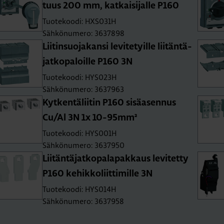
tuus 200 mm, kat­kai­si­jal­le P160
Tuotekoodi: HXS031H
Sähkönumero: 3637898
Lii­tin­suo­ja­kan­si le­vi­te­tyil­le lii­tän­tä­
jat­ko­pa­loil­le P160 3N
Tuotekoodi: HYS023H
Sähkönumero: 3637963
Kyt­ken­tä­lii­tin P160 si­sä­asen­nus
Cu/Al 3N 1x 10-95mm²
Tuotekoodi: HYS001H
Sähkönumero: 3637950
Lii­tän­tä­jat­ko­pa­la­pak­kaus le­vi­tet­ty
P160 ke­hik­ko­liit­ti­mil­le 3N
Tuotekoodi: HYS014H
Sähkönumero: 3637958