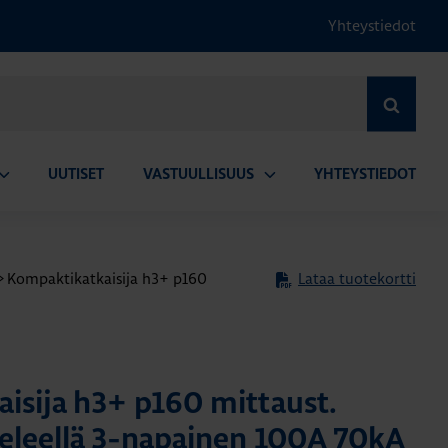
Yhteystiedot
HAE
UUTISET
VASTUULLISUUS
YHTEYSTIEDOT
vaa
Avaa
lavalikko
alavalikko
>
Kompaktikatkaisija h3+ p160
Lataa tuotekortti
isija h3+ p160 mittaust.
eleellä 3-napainen 100A 70kA