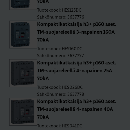
70kA
Tuotekoodi: HES125DC
Sähkönumero: 3637776
Kom­pak­ti­kat­kai­si­ja h3+ p160 aset.
TM-suo­ja­re­leel­lä 3-na­pai­nen 160A
70kA
Tuotekoodi: HES160DC
Sähkönumero: 3637777
Kom­pak­ti­kat­kai­si­ja h3+ p160 aset.
TM-suo­ja­re­leel­lä 4-na­pai­nen 25A
70kA
Tuotekoodi: HES026DC
Sähkönumero: 3637778
Kom­pak­ti­kat­kai­si­ja h3+ p160 aset.
TM-suo­ja­re­leel­lä 4-na­pai­nen 40A
70kA
Tuotekoodi: HES041DC