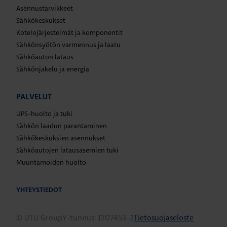
Asennustarvikkeet
Sähkökeskukset
Kotelojärjestelmät ja komponentit
Sähkönsyötön varmennus ja laatu
Sähköauton lataus
Sähkönjakelu ja energia
PALVELUT
UPS-huolto ja tuki
Sähkön laadun parantaminen
Sähkökeskuksien asennukset
Sähköautojen latausasemien tuki
Muuntamoiden huolto
YHTEYSTIEDOT
© UTU Group
Y-tunnus: 1707453-2
Tietosuojaseloste