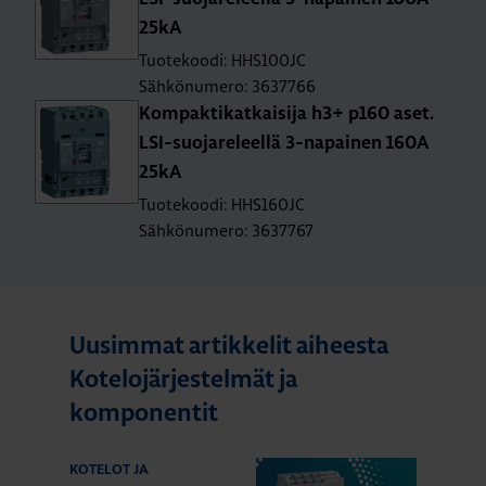
25kA
Tuotekoodi: HHS100JC
Sähkönumero: 3637766
Kom­pak­ti­kat­kai­si­ja h3+ p160 aset.
LSI-suo­ja­re­leel­lä 3-na­pai­nen 160A
25kA
Tuotekoodi: HHS160JC
Sähkönumero: 3637767
Uusimmat artikkelit aiheesta
Kotelojärjestelmät ja
komponentit
KOTELOT JA