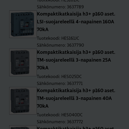
Sähkönumero: 3637789
Kom­pak­ti­kat­kai­si­ja h3+ p160 aset.
LSI-suo­ja­re­leel­lä 4-na­pai­nen 160A
70kA
Tuotekoodi: HES161JC
Sähkönumero: 3637790
Kom­pak­ti­kat­kai­si­ja h3+ p160 aset.
TM-suo­ja­re­leel­lä 3-na­pai­nen 25A
70kA
Tuotekoodi: HES025DC
Sähkönumero: 3637771
Kom­pak­ti­kat­kai­si­ja h3+ p160 aset.
TM-suo­ja­re­leel­lä 3-na­pai­nen 40A
70kA
Tuotekoodi: HES040DC
Sähkönumero: 3637772