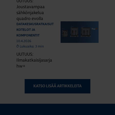
UUTUUS:
Joustavampaa
sähkönjakelua
quadro evolla
DATAKESKUSRATKAISUT
KOTELOT JA
KOMPONENTIT
10.4.2026
Lukuaika: 3 min
UUTUUS:
Ilmakatkaisijasarja
hw+
KATSO LISÄÄ ARTIKKELEITA