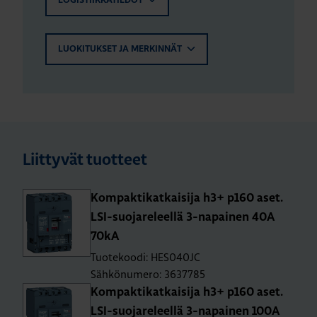
LOGISTIIKKATIEDOT
LUOKITUKSET JA MERKINNÄT
Liittyvät tuotteet
Kom­pak­ti­kat­kai­si­ja h3+ p160 aset.
LSI-suo­ja­re­leel­lä 3-na­pai­nen 40A
70kA
Tuotekoodi: HES040JC
Sähkönumero: 3637785
Kom­pak­ti­kat­kai­si­ja h3+ p160 aset.
LSI-suo­ja­re­leel­lä 3-na­pai­nen 100A