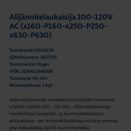
Alijännitelaukaisija 100-120V
AC (x160-P160-x250-P250-
x630-P630)
Tuotekoodi: HXA013H
Sähkönumero: 3637333
Tuotemerkki: Hager
GTIN: 3250613346386
Tuotesarja: H3, h3+
Minimipakkaus: 1 kpl
Alijännitelaukaisija kompaktikatkaisijoille runkokoot
x/p160-x/p630 100 - 120 VAC- alijännitelaukaisija
mahdollistaa kompakti- ja kuormankatkaisijan
etälaukaisun- per kompaktikatkaisija voidaan asentaa
yksi etälaukaisija (100% kuormituksella)