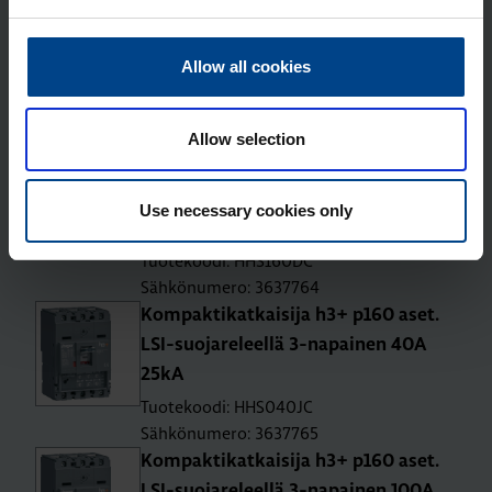
Kom­pak­ti­kat­kai­si­ja h3+ p160 aset.
TM-suo­ja­re­leel­lä 3-na­pai­nen 125A
Allow all cookies
25kA
Tuotekoodi: HHS125DC
Allow selection
Sähkönumero: 3637763
Kom­pak­ti­kat­kai­si­ja h3+ p160 aset.
TM-suo­ja­re­leel­lä 3-na­pai­nen 160A
Use necessary cookies only
25kA
Tuotekoodi: HHS160DC
Sähkönumero: 3637764
Kom­pak­ti­kat­kai­si­ja h3+ p160 aset.
LSI-suo­ja­re­leel­lä 3-na­pai­nen 40A
25kA
Tuotekoodi: HHS040JC
Sähkönumero: 3637765
Kom­pak­ti­kat­kai­si­ja h3+ p160 aset.
LSI-suo­ja­re­leel­lä 3-na­pai­nen 100A