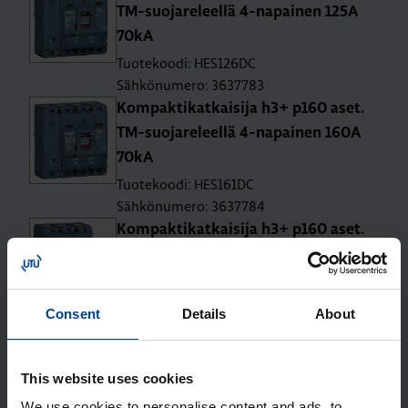
TM-suo­ja­re­leel­lä 4-na­pai­nen 125A
70kA
Tuotekoodi: HES126DC
Sähkönumero: 3637783
Kom­pak­ti­kat­kai­si­ja h3+ p160 aset.
TM-suo­ja­re­leel­lä 4-na­pai­nen 160A
70kA
Tuotekoodi: HES161DC
Sähkönumero: 3637784
Kom­pak­ti­kat­kai­si­ja h3+ p160 aset.
TM-suo­ja­re­leel­lä 3-na­pai­nen 25A
25kA
Tuotekoodi: HHS025DC
Consent
Details
About
Sähkönumero: 3637758
Kom­pak­ti­kat­kai­si­ja h3+ p160 aset.
TM-suo­ja­re­leel­lä 3-na­pai­nen 40A
This website uses cookies
25kA
We use cookies to personalise content and ads, to