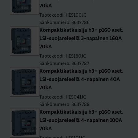
70kA
Tuotekoodi: HES100JC
Sähkönumero: 3637786
Kom­pak­ti­kat­kai­si­ja h3+ p160 aset.
LSI-suo­ja­re­leel­lä 3-na­pai­nen 160A
70kA
Tuotekoodi: HES160JC
Sähkönumero: 3637787
Kom­pak­ti­kat­kai­si­ja h3+ p160 aset.
LSI-suo­ja­re­leel­lä 4-na­pai­nen 40A
70kA
Tuotekoodi: HES041JC
Sähkönumero: 3637788
Kom­pak­ti­kat­kai­si­ja h3+ p160 aset.
LSI-suo­ja­re­leel­lä 4-na­pai­nen 100A
70kA
Tuotekoodi: HES101JC