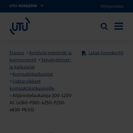
Yhteystiedot
UTU-KONSERNI
UTU
Etsi
AVAA
sivustolta
VALIKK
Etusivu
>
Kotelojärjestelmät ja
Lataa tuotekortti
komponentit
>
Tehokytkimet-
ja katkaisijat
>
Kompaktikatkaisijat
>
Lisätarvikkeet
kompaktikatkaisijoille
>
Alijännitelaukaisija 100-120V
AC (x160-P160-x250-P250-
x630-P630)