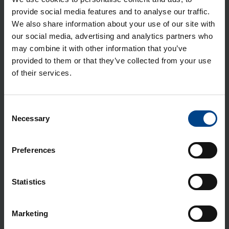
Tuotekoodi: HHS040DC
provide social media features and to analyse our traffic.
Sähkönumero: 3637759
We also share information about your use of our site with
our social media, advertising and analytics partners who
Kom­pak­ti­kat­kai­si­ja h3+ p160 aset.
may combine it with other information that you’ve
TM-suo­ja­re­leel­lä 3-na­pai­nen 63A
provided to them or that they’ve collected from your use
25kA
of their services.
Tuotekoodi: HHS063DC
Sähkönumero: 3637760
Kom­pak­ti­kat­kai­si­ja h3+ p160 aset.
Consent
TM-suo­ja­re­leel­lä 3-na­pai­nen 80A
Necessary
Selection
25kA
Tuotekoodi: HHS080DC
Preferences
Sähkönumero: 3637761
Kom­pak­ti­kat­kai­si­ja h3+ p160 aset.
Statistics
TM-suo­ja­re­leel­lä 3-na­pai­nen 100A
25kA
Marketing
Tuotekoodi: HHS100DC
Sähkönumero: 3637762