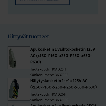
Liittyvät tuotteet
Apu­kos­ke­tin 1 vaih­to­kos­ke­tin 125V
AC (x160-P160-x250-P250-x630-
P630)
Tuotekoodi: HXA025H
Sähkönumero: 3637338
Hä­ly­tys­kos­ke­tin 1s+1a 125V AC
(x160-P160-x250-P250-x630-P630)
Tuotekoodi: HXA026H
Sähkönumero: 3637339