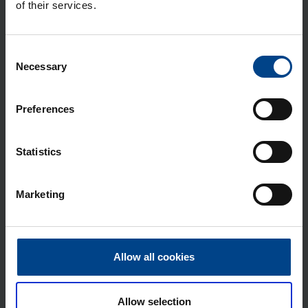
of their services.
Lii­tän­tä­suo­ja­kan­si ta­ka­lii­ty­nöil­le ja
Plug-In -lii­tyn­nöil­le P160 3N
Tuotekoodi: HYS025H
Consent
Sähkönumero: 3637965
Necessary
Selection
Lii­tin­suo­ja­kan­si ala­puo­li­nen le­vi­te­
tyil­le lii­tän­tä­jat­ko­pa­loil­le P160 3N
Preferences
Tuotekoodi: HYS052H
Sähkönumero: 3637972
Statistics
Kyt­ken­tä­lii­tin P160 si­sä­asen­nus
Cu/Al 3N 1x 10-95mm²
Marketing
Tuotekoodi: HYS001H
Sähkönumero: 3637950
Kyt­ken­tä­lii­tin­pak­kaus P160 si­sä­
asen­nus Cu/Al 3N 6×4-25mm²
Allow all cookies
Tuotekoodi: HYS055H
Sähkönumero: 3637974
Allow selection
Kyt­ken­tä­lii­tin P160 ul­ko­puo­li­nen