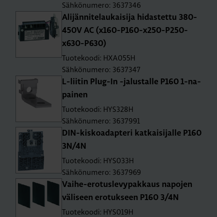
Sähkönumero: 3637346
Ali­jän­ni­te­lau­kai­si­ja hi­das­tet­tu 380-
450V AC (x160-P160-x250-P250-
x630-P630)
Tuotekoodi: HXA055H
Sähkönumero: 3637347
L-lii­tin Plug-In -ja­lus­tal­le P160 1-na­
pai­nen
Tuotekoodi: HYS328H
Sähkönumero: 3637991
DIN-kis­koa­dap­te­ri kat­kai­si­jal­le P160
3N/4N
Tuotekoodi: HYS033H
Sähkönumero: 3637969
Vai­he-ero­tus­le­vy­pak­kaus na­po­jen
vä­li­seen ero­tuk­seen P160 3/4N
Tuotekoodi: HYS019H