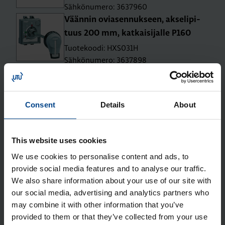
Sähkönumero: 3637960
Vään­nin ovia­sen­nuk­seen, ak­se­li­pi­
tuus 200 mm, kat­kai­si­jal­le P160
Tuotekoodi: HXS031H
Sähkönumero: 3637898
Vään­nin suo­ra-asen­nus kat­kai­si­jal­le
P160
Tuotekoodi: HXS030H
Consent
Details
About
Sähkönumero: 3637897
Lii­tin­suo­ja­kan­si suo­ril­le lii­tän­tä­jat­
ko­pa­loil­le P160 3N
This website uses cookies
Tuotekoodi: HYS021H
We use cookies to personalise content and ads, to
Sähkönumero: 3637961
provide social media features and to analyse our traffic.
Lii­tin­suo­ja­kan­si le­vi­te­tyil­le lii­tän­tä­
We also share information about your use of our site with
our social media, advertising and analytics partners who
jat­ko­pa­loil­le P160 3N
may combine it with other information that you’ve
Tuotekoodi: HYS023H
provided to them or that they’ve collected from your use
Sähkönumero: 3637963