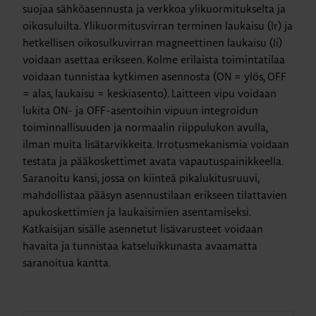
suojaa sähköasennusta ja verkkoa ylikuormitukselta ja
oikosuluilta. Ylikuormitusvirran terminen laukaisu (Ir) ja
hetkellisen oikosulkuvirran magneettinen laukaisu (Ii)
voidaan asettaa erikseen. Kolme erilaista toimintatilaa
voidaan tunnistaa kytkimen asennosta (ON = ylös, OFF
= alas, laukaisu = keskiasento). Laitteen vipu voidaan
lukita ON- ja OFF-asentoihin vipuun integroidun
toiminnallisuuden ja normaalin riippulukon avulla,
ilman muita lisätarvikkeita. Irrotusmekanismia voidaan
testata ja pääkoskettimet avata vapautuspainikkeella.
Saranoitu kansi, jossa on kiinteä pikalukitusruuvi,
mahdollistaa pääsyn asennustilaan erikseen tilattavien
apukoskettimien ja laukaisimien asentamiseksi.
Katkaisijan sisälle asennetut lisävarusteet voidaan
havaita ja tunnistaa katseluikkunasta avaamatta
saranoitua kantta.