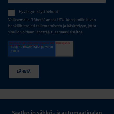
Hyväksyn käyttöehdot
*
Valitsemalla "Lähetä" annat UTU-konsernille luvan
henkilötietojesi tallentamiseen ja käsittelyyn, jotta
sinulle voidaan lähettää tilaamaasi sisältöä.
Saatko jo sähkö- ja automaatioalan