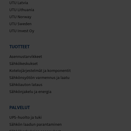
UTU Latvia
UTU Lithuania
UTU Norway
UTU Sweden
UTU Invest Oy
TUOTTEET
Asennustarvikkeet
Sähkökeskukset
Kotelojärjestelmät ja komponentit
Sähkönsyötön varmennus ja laatu
Sähköauton lataus
Sähkönjakelu ja energia
PALVELUT
UPS-huolto ja tuki
Sähkön laadun parantaminen