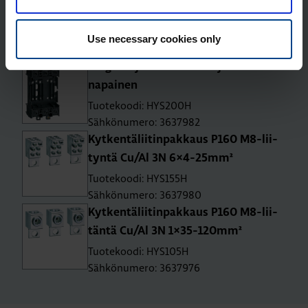
asen­nus Cu/Al 3N 1×35-120mm²
Tuotekoodi: HYS005H
Use necessary cookies only
Sähkönumero: 3637952
Plug-in -ja­lus­ta kat­kai­si­jal­le P160 3-
na­pai­nen
Tuotekoodi: HYS200H
Sähkönumero: 3637982
Kyt­ken­tä­lii­tin­pak­kaus P160 M8-lii­
tyn­tä Cu/Al 3N 6×4-25mm²
Tuotekoodi: HYS155H
Sähkönumero: 3637980
Kyt­ken­tä­lii­tin­pak­kaus P160 M8-lii­
tän­tä Cu/Al 3N 1×35-120mm²
Tuotekoodi: HYS105H
Sähkönumero: 3637976