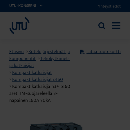
Yhteystiedot
UTU-KONSERNI
UTU
Etsi
AVAA
sivustolta
VALIKK
Etusivu
>
Kotelojärjestelmät ja
Lataa tuotekortti
komponentit
>
Tehokytkimet-
ja katkaisijat
>
Kompaktikatkaisijat
>
Kompaktikatkaisijat p160
>
Kompaktikatkaisija h3+ p160
aset. TM-suojareleellä 3-
napainen 160A 70kA