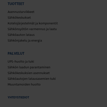
TUOTTEET
Asennustarvikkeet
Sähkökeskukset
Kotelojärjestelmät ja komponentit
Sähkönsyötön varmennus ja laatu
Sähköauton lataus
Sähkönjakelu ja energia
PALVELUT
UPS-huolto ja tuki
Sähkön laadun parantaminen
Sähkökeskuksien asennukset
Sähköautojen latausasemien tuki
Muuntamoiden huolto
YHTEYSTIEDOT