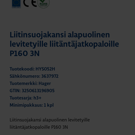
Liitinsuojakansi alapuolinen
levitetyille liitäntäjatkopaloille
P160 3N
Tuotekoodi: HYS052H
Sähkönumero: 3637972
Tuotemerkki: Hager
GTIN: 3250613196905
Tuotesarja: h3+
Minimipakkaus: 1 kpl
Liitinsuojakansi alapuolinen levitetyille
liitäntäjatkopaloille P160 3N