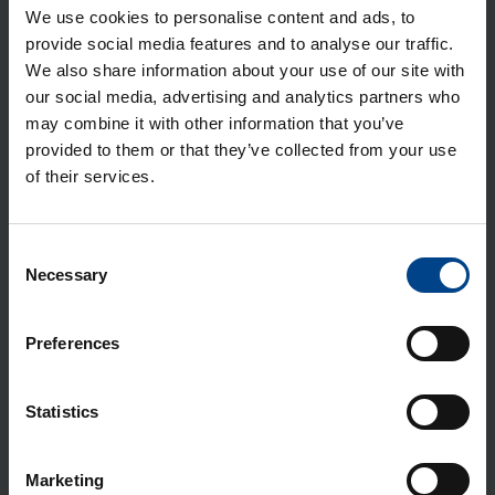
We use cookies to personalise content and ads, to
nen 100A 25kA
provide social media features and to analyse our traffic.
Tuotekoodi: HHS100NC
We also share information about your use of our site with
Sähkönumero: 3637769
our social media, advertising and analytics partners who
Kom­pak­ti­kat­kai­si­ja h3+ p160 mit­
may combine it with other information that you’ve
taust. Ener­gy-suo­ja­re­leel­lä 3-na­pai­
provided to them or that they’ve collected from your use
nen 160A 25kA
of their services.
Tuotekoodi: HHS160NC
Sähkönumero: 3637770
Consent
Kom­pak­ti­kat­kai­si­ja h3+ p160 mit­
Necessary
Selection
taust. Ener­gy-suo­ja­re­leel­lä 3-na­pai­
nen 40A 70kA
Preferences
Tuotekoodi: HES040NC
Sähkönumero: 3637791
Kom­pak­ti­kat­kai­si­ja h3+ p160 mit­
Statistics
taust. Ener­gy-suo­ja­re­leel­lä 3-na­pai­
nen 100A 70kA
Marketing