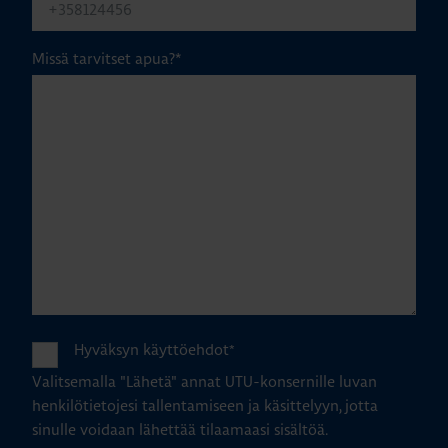
Missä tarvitset apua?
*
Hyväksyn käyttöehdot
*
Valitsemalla "Lähetä" annat UTU-konsernille luvan
henkilötietojesi tallentamiseen ja käsittelyyn, jotta
sinulle voidaan lähettää tilaamaasi sisältöä.