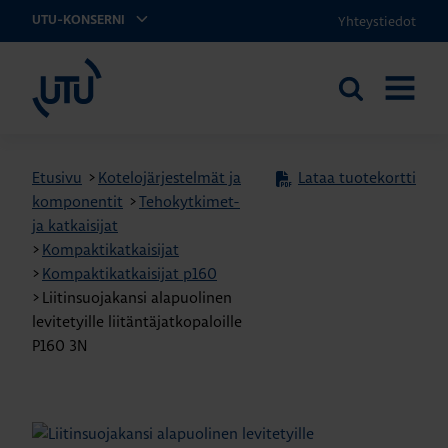
Yhteystiedot
UTU-KONSERNI
UTU
Etsi
AVAA
sivustolta
VALIKK
Etusivu
>
Kotelojärjestelmät ja
Lataa tuotekortti
komponentit
>
Tehokytkimet-
ja katkaisijat
>
Kompaktikatkaisijat
>
Kompaktikatkaisijat p160
>
Liitinsuojakansi alapuolinen
levitetyille liitäntäjatkopaloille
P160 3N