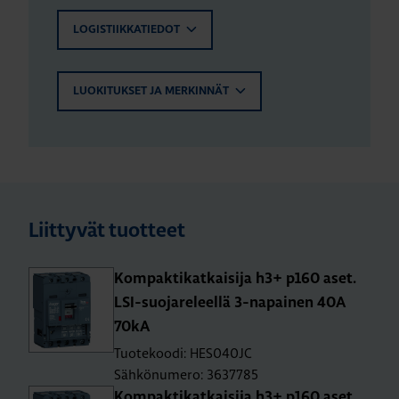
LOGISTIIKKATIEDOT
LUOKITUKSET JA MERKINNÄT
Liittyvät tuotteet
Kom­pak­ti­kat­kai­si­ja h3+ p160 aset.
LSI-suo­ja­re­leel­lä 3-na­pai­nen 40A
70kA
Tuotekoodi: HES040JC
Sähkönumero: 3637785
Kom­pak­ti­kat­kai­si­ja h3+ p160 aset.