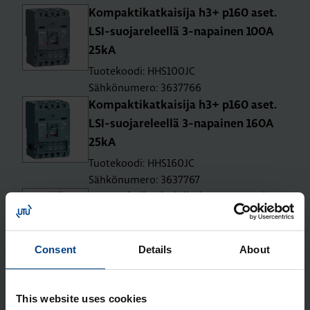
Kom­pak­ti­kat­kai­si­ja h3+ p160 aset.
LSI-suo­ja­re­leel­lä 3-na­pai­nen 100A
25kA
Tuotekoodi: HHS100JC
Sähkönumero: 3637766
Kom­pak­ti­kat­kai­si­ja h3+ p160 aset.
LSI-suo­ja­re­leel­lä 3-na­pai­nen 160A
25kA
Tuotekoodi: HHS160JC
Sähkönumero: 3637767
Kom­pak­ti­kat­kai­si­ja h3+ p160 mit­
taust. Ener­gy-suo­ja­re­leel­lä 3-na­pai­
nen 40A 25kA
Consent
Details
About
Tuotekoodi: HHS040NC
Sähkönumero: 3637768
Kom­pak­ti­kat­kai­si­ja h3+ p160 mit­
This website uses cookies
taust. Ener­gy-suo­ja­re­leel­lä 3-na­pai­