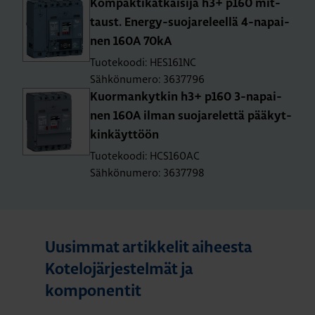
Kom­pak­ti­kat­kai­si­ja h3+ p160 mit­
taust. Ener­gy-suo­ja­re­leel­lä 4-na­pai­
nen 160A 70kA
Tuotekoodi: HES161NC
Sähkönumero: 3637796
Kuor­man­kyt­kin h3+ p160 3-na­pai­
nen 160A ilman suo­ja­re­let­tä pää­kyt­
kin­käyt­töön
Tuotekoodi: HCS160AC
Sähkönumero: 3637798
Uusimmat artikkelit aiheesta
Kotelojärjestelmät ja
komponentit