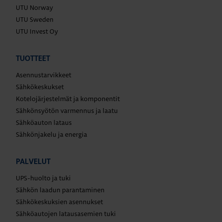
UTU Norway
UTU Sweden
UTU Invest Oy
TUOTTEET
Asennustarvikkeet
Sähkökeskukset
Kotelojärjestelmät ja komponentit
Sähkönsyötön varmennus ja laatu
Sähköauton lataus
Sähkönjakelu ja energia
PALVELUT
UPS-huolto ja tuki
Sähkön laadun parantaminen
Sähkökeskuksien asennukset
Sähköautojen latausasemien tuki