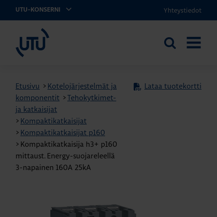
Yhteystiedot
UTU-KONSERNI
UTU
Etsi
AVAA
sivustolta
VALIKK
Etusivu
>
Kotelojärjestelmät ja
Lataa tuotekortti
komponentit
>
Tehokytkimet-
ja katkaisijat
>
Kompaktikatkaisijat
>
Kompaktikatkaisijat p160
>
Kompaktikatkaisija h3+ p160
mittaust. Energy-suojareleellä
3-napainen 160A 25kA