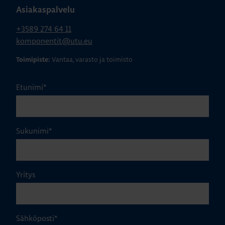
Asiakaspalvelu
+3589 274 64 11
komponentit@utu.eu
Vantaa, varasto ja toimisto
Toimipiste:
Etunimi
*
Sukunimi
*
Yritys
Sähköposti
*