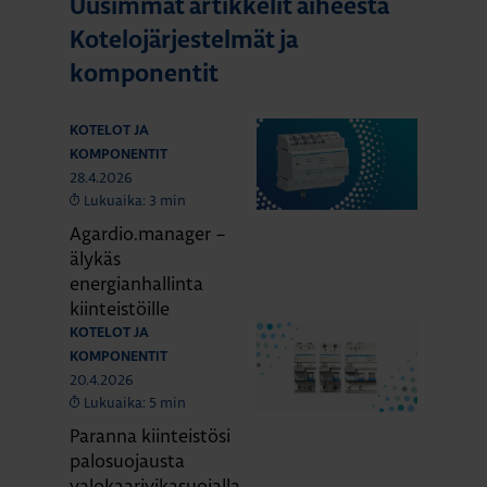
Uusimmat artikkelit aiheesta
Kotelojärjestelmät ja
komponentit
KOTELOT JA
KOMPONENTIT
28.4.2026
Lukuaika: 3 min
Agardio.manager –
älykäs
energianhallinta
kiinteistöille
KOTELOT JA
KOMPONENTIT
20.4.2026
Lukuaika: 5 min
Paranna kiinteistösi
palosuojausta
valokaarivikasuojalla