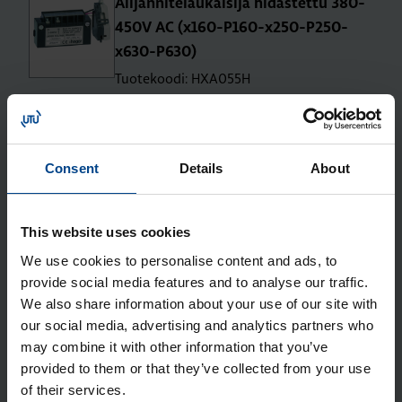
Ali­jän­ni­te­lau­kai­si­ja hi­das­tet­tu 380-
450V AC (x160-P160-x250-P250-
x630-P630)
Tuotekoodi: HXA055H
Sähkönumero: 3637347
L-lii­tin Plug-In -ja­lus­tal­le P160 1-na­
pai­nen
Consent
Details
About
Tuotekoodi: HYS328H
Sähkönumero: 3637991
DIN-kis­koa­dap­te­ri kat­kai­si­jal­le P160
This website uses cookies
3N/4N
We use cookies to personalise content and ads, to
Tuotekoodi: HYS033H
provide social media features and to analyse our traffic.
Sähkönumero: 3637969
We also share information about your use of our site with
Vai­he-ero­tus­le­vy­pak­kaus na­po­jen
our social media, advertising and analytics partners who
vä­li­seen ero­tuk­seen P160 3/4N
may combine it with other information that you’ve
Tuotekoodi: HYS019H
provided to them or that they’ve collected from your use
Sähkönumero: 3637960
of their services.