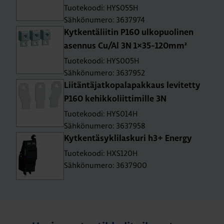
Tuotekoodi: HYS055H
Sähkönumero: 3637974
Kyt­ken­tä­lii­tin P160 ul­ko­puo­li­nen
asen­nus Cu/Al 3N 1×35-120mm²
Tuotekoodi: HYS005H
Sähkönumero: 3637952
Lii­tän­tä­jat­ko­pa­la­pak­kaus le­vi­tet­ty
P160 ke­hik­ko­liit­ti­mil­le 3N
Tuotekoodi: HYS014H
Sähkönumero: 3637958
Kyt­ken­tä­sykli­las­ku­ri h3+ Ener­gy
Tuotekoodi: HXS120H
Sähkönumero: 3637900