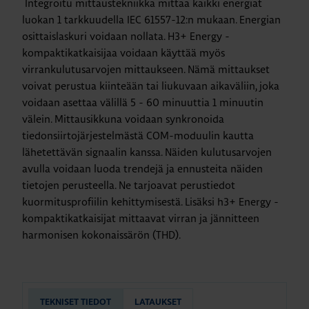
Integroitu mittaustekniikka mittaa kaikki energiat
luokan 1 tarkkuudella IEC 61557-12:n mukaan. Energian
osittaislaskuri voidaan nollata. H3+ Energy -
kompaktikatkaisijaa voidaan käyttää myös
virrankulutusarvojen mittaukseen. Nämä mittaukset
voivat perustua kiinteään tai liukuvaan aikaväliin, joka
voidaan asettaa välillä 5 - 60 minuuttia 1 minuutin
välein. Mittausikkuna voidaan synkronoida
tiedonsiirtojärjestelmästä COM-moduulin kautta
lähetettävän signaalin kanssa. Näiden kulutusarvojen
avulla voidaan luoda trendejä ja ennusteita näiden
tietojen perusteella. Ne tarjoavat perustiedot
kuormitusprofiilin kehittymisestä. Lisäksi h3+ Energy -
kompaktikatkaisijat mittaavat virran ja jännitteen
harmonisen kokonaissärön (THD).
TEKNISET TIEDOT
LATAUKSET