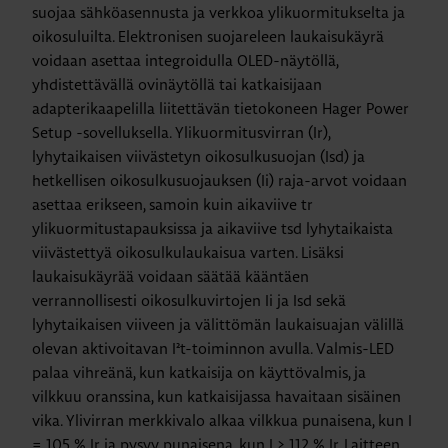
suojaa sähköasennusta ja verkkoa ylikuormitukselta ja
oikosuluilta. Elektronisen suojareleen laukaisukäyrä
voidaan asettaa integroidulla OLED-näytöllä,
yhdistettävällä ovinäytöllä tai katkaisijaan
adapterikaapelilla liitettävän tietokoneen Hager Power
Setup -sovelluksella. Ylikuormitusvirran (Ir),
lyhytaikaisen viivästetyn oikosulkusuojan (Isd) ja
hetkellisen oikosulkusuojauksen (Ii) raja-arvot voidaan
asettaa erikseen, samoin kuin aikaviive tr
ylikuormitustapauksissa ja aikaviive tsd lyhytaikaista
viivästettyä oikosulkulaukaisua varten. Lisäksi
laukaisukäyrää voidaan säätää kääntäen
verrannollisesti oikosulkuvirtojen Ii ja Isd sekä
lyhytaikaisen viiveen ja välittömän laukaisuajan välillä
olevan aktivoitavan I²t-toiminnon avulla. Valmis-LED
palaa vihreänä, kun katkaisija on käyttövalmis, ja
vilkkuu oranssina, kun katkaisijassa havaitaan sisäinen
vika. Ylivirran merkkivalo alkaa vilkkua punaisena, kun I
= 105 % Ir ja pysyy punaisena, kun I > 112 % Ir. Laitteen