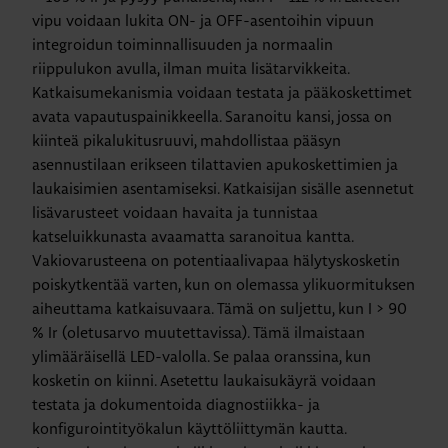
vipu voidaan lukita ON- ja OFF-asentoihin vipuun
integroidun toiminnallisuuden ja normaalin
riippulukon avulla, ilman muita lisätarvikkeita.
Katkaisumekanismia voidaan testata ja pääkoskettimet
avata vapautuspainikkeella. Saranoitu kansi, jossa on
kiinteä pikalukitusruuvi, mahdollistaa pääsyn
asennustilaan erikseen tilattavien apukoskettimien ja
laukaisimien asentamiseksi. Katkaisijan sisälle asennetut
lisävarusteet voidaan havaita ja tunnistaa
katseluikkunasta avaamatta saranoitua kantta.
Vakiovarusteena on potentiaalivapaa hälytyskosketin
poiskytkentää varten, kun on olemassa ylikuormituksen
aiheuttama katkaisuvaara. Tämä on suljettu, kun I > 90
% Ir (oletusarvo muutettavissa). Tämä ilmaistaan ​​
ylimääräisellä LED-valolla. Se palaa oranssina, kun
kosketin on kiinni. Asetettu laukaisukäyrä voidaan
testata ja dokumentoida diagnostiikka- ja
konfigurointityökalun käyttöliittymän kautta.