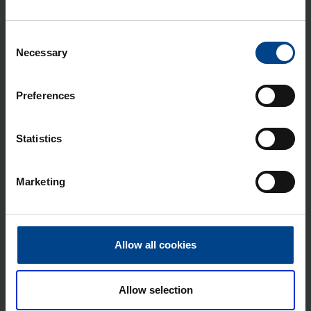
Ovi­vään­nin ko­te­loon ak­se­lil­la
10x10mm IP55 h3+ P160, P250
Consent
Tuotekoodi: HXS901H
Necessary
Selection
Sähkönumero: 3637906
Vään­nin ovia­sen­nuk­seen, ak­se­li­pi­
Preferences
tuus 200 mm, kat­kai­si­jal­le P160
Tuotekoodi: HXS031H
Sähkönumero: 3637898
Statistics
Vään­nin suo­ra-asen­nus kat­kai­si­jal­le
P160
Marketing
Tuotekoodi: HXS030H
Sähkönumero: 3637897
Lii­tin­suo­ja­kan­si suo­ril­le lii­tän­tä­jat­
Allow all cookies
ko­pa­loil­le P160 3N
Tuotekoodi: HYS021H
Sähkönumero: 3637961
Allow selection
Lii­tin­suo­ja­kan­si le­vi­te­tyil­le lii­tän­tä­