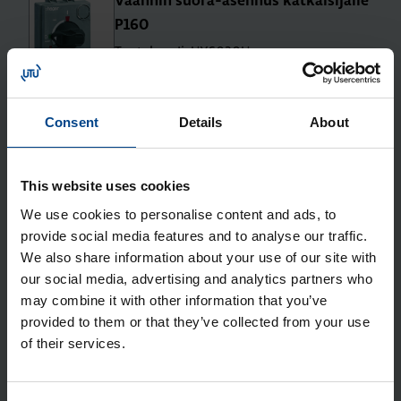
Vään­nin suo­ra-asen­nus kat­kai­si­jal­le
P160
Tuotekoodi: HXS030H
Sähkönumero: 3637897
Lii­tin­suo­ja­kan­si suo­ril­le lii­tän­tä­jat­
ko­pa­loil­le P160 3N
Consent
Details
About
Tuotekoodi: HYS021H
Sähkönumero: 3637961
This website uses cookies
Lii­tin­suo­ja­kan­si le­vi­te­tyil­le lii­tän­tä­
We use cookies to personalise content and ads, to
jat­ko­pa­loil­le P160 3N
provide social media features and to analyse our traffic.
Tuotekoodi: HYS023H
We also share information about your use of our site with
Sähkönumero: 3637963
our social media, advertising and analytics partners who
Lii­tän­tä­suo­ja­kan­si ta­ka­lii­ty­nöil­le ja
may combine it with other information that you’ve
Plug-In -lii­tyn­nöil­le P160 3N
provided to them or that they’ve collected from your use
Tuotekoodi: HYS025H
of their services.
Sähkönumero: 3637965
Lii­tin­suo­ja­kan­si ala­puo­li­nen le­vi­te­