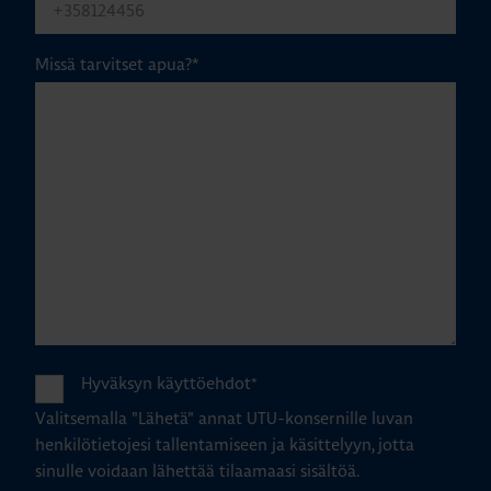
Missä tarvitset apua?
*
Hyväksyn käyttöehdot
*
Valitsemalla "Lähetä" annat UTU-konsernille luvan
henkilötietojesi tallentamiseen ja käsittelyyn, jotta
sinulle voidaan lähettää tilaamaasi sisältöä.