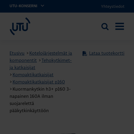
Yhteystiedot
UTU-KONSERNI
UTU
Etsi
AVAA
sivustolta
VALIKK
Etusivu
>
Kotelojärjestelmät ja
Lataa tuotekortti
komponentit
>
Tehokytkimet-
ja katkaisijat
>
Kompaktikatkaisijat
>
Kompaktikatkaisijat p160
>
Kuormankytkin h3+ p160 3-
napainen 160A ilman
suojarelettä
pääkytkinkäyttöön