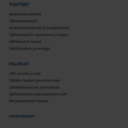
TUOTTEET
Asennustarvikkeet
Sähkökeskukset
Kotelojärjestelmät ja komponentit
Sähkönsyötön varmennus ja laatu
Sähköauton lataus
Sähkönjakelu ja energia
PALVELUT
UPS-huolto ja tuki
Sähkön laadun parantaminen
Sähkökeskuksien asennukset
Sähköautojen latausasemien tuki
Muuntamoiden huolto
YHTEYSTIEDOT