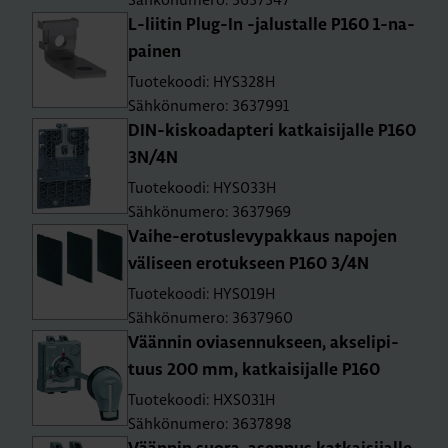
L-lii­tin Plug-In -ja­lus­tal­le P160 1-na­
pai­nen
Tuotekoodi: HYS328H
Sähkönumero: 3637991
DIN-kis­koa­dap­te­ri kat­kai­si­jal­le P160
3N/4N
Tuotekoodi: HYS033H
Sähkönumero: 3637969
Vai­he-ero­tus­le­vy­pak­kaus na­po­jen
vä­li­seen ero­tuk­seen P160 3/4N
Tuotekoodi: HYS019H
Sähkönumero: 3637960
Vään­nin ovia­sen­nuk­seen, ak­se­li­pi­
tuus 200 mm, kat­kai­si­jal­le P160
Tuotekoodi: HXS031H
Sähkönumero: 3637898