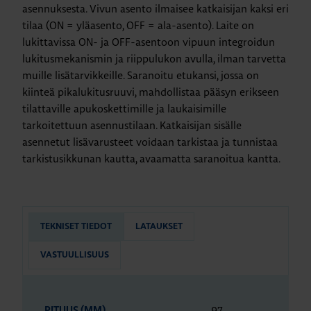
asennuksesta. Vivun asento ilmaisee katkaisijan kaksi eri
tilaa (ON = yläasento, OFF = ala-asento). Laite on
lukittavissa ON- ja OFF-asentoon vipuun integroidun
lukitusmekanismin ja riippulukon avulla, ilman tarvetta
muille lisätarvikkeille. Saranoitu etukansi, jossa on
kiinteä pikalukitusruuvi, mahdollistaa pääsyn erikseen
tilattaville apukoskettimille ja laukaisimille
tarkoitettuun asennustilaan. Katkaisijan sisälle
asennetut lisävarusteet voidaan tarkistaa ja tunnistaa
tarkistusikkunan kautta, avaamatta saranoitua kantta.
TEKNISET TIEDOT
LATAUKSET
VASTUULLISUUS
97
PITUUS (MM)