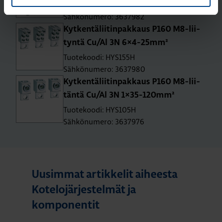
Tuotekoodi: HYS200H
Sähkönumero: 3637982
Kyt­ken­tä­lii­tin­pak­kaus P160 M8-lii­
tyn­tä Cu/Al 3N 6×4-25mm²
Tuotekoodi: HYS155H
Sähkönumero: 3637980
Kyt­ken­tä­lii­tin­pak­kaus P160 M8-lii­
tän­tä Cu/Al 3N 1×35-120mm²
Tuotekoodi: HYS105H
Sähkönumero: 3637976
Uusimmat artikkelit aiheesta
Kotelojärjestelmät ja
komponentit