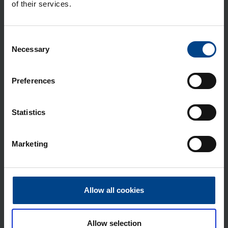
of their services.
Lii­tän­tä­suo­ja­kan­si ta­ka­lii­ty­nöil­le ja
Plug-In -lii­tyn­nöil­le P160 3N
Tuotekoodi: HYS025H
Consent
Sähkönumero: 3637965
Necessary
Selection
Lii­tin­suo­ja­kan­si ala­puo­li­nen le­vi­te­
tyil­le lii­tän­tä­jat­ko­pa­loil­le P160 3N
Preferences
Tuotekoodi: HYS052H
Sähkönumero: 3637972
Statistics
Kyt­ken­tä­lii­tin P160 si­sä­asen­nus
Cu/Al 3N 1x 10-95mm²
Marketing
Tuotekoodi: HYS001H
Sähkönumero: 3637950
Kyt­ken­tä­lii­tin­pak­kaus P160 si­sä­
asen­nus Cu/Al 3N 6×4-25mm²
Allow all cookies
Tuotekoodi: HYS055H
Sähkönumero: 3637974
Allow selection
Kyt­ken­tä­lii­tin P160 ul­ko­puo­li­nen