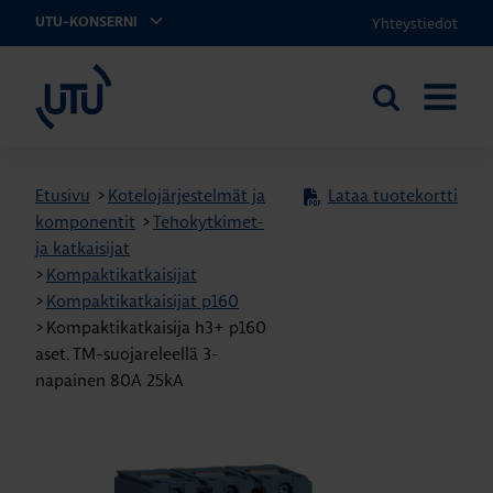
Yhteystiedot
UTU-KONSERNI
UTU
Etsi
AVAA
sivustolta
VALIKK
Etusivu
>
Kotelojärjestelmät ja
Lataa tuotekortti
komponentit
>
Tehokytkimet-
ja katkaisijat
>
Kompaktikatkaisijat
>
Kompaktikatkaisijat p160
>
Kompaktikatkaisija h3+ p160
aset. TM-suojareleellä 3-
napainen 80A 25kA