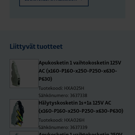
Liittyvät tuotteet
Apu­kos­ke­tin 1 vaih­to­kos­ke­tin 125V
AC (x160-P160-x250-P250-x630-
P630)
Tuotekoodi: HXA025H
Sähkönumero: 3637338
Hä­ly­tys­kos­ke­tin 1s+1a 125V AC
(x160-P160-x250-P250-x630-P630)
Tuotekoodi: HXA026H
Sähkönumero: 3637339