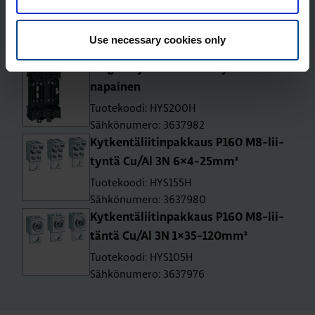
asen­nus Cu/Al 3N 1×35-120mm²
Tuotekoodi: HYS005H
Use necessary cookies only
Sähkönumero: 3637952
Plug-in -ja­lus­ta kat­kai­si­jal­le P160 3-
na­pai­nen
Tuotekoodi: HYS200H
Sähkönumero: 3637982
Kyt­ken­tä­lii­tin­pak­kaus P160 M8-lii­
tyn­tä Cu/Al 3N 6×4-25mm²
Tuotekoodi: HYS155H
Sähkönumero: 3637980
Kyt­ken­tä­lii­tin­pak­kaus P160 M8-lii­
tän­tä Cu/Al 3N 1×35-120mm²
Tuotekoodi: HYS105H
Sähkönumero: 3637976