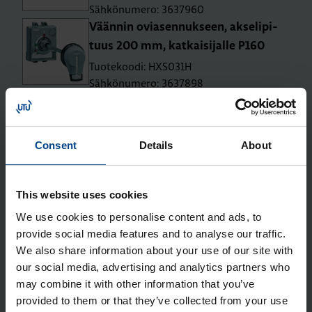
Sähkönumero: 3637960
Vään­nin ovia­sen­nuk­seen, ak­se­li­pi­
tuus 200 mm, kat­kai­si­jal­le P160
Tuotekoodi: HXS031H
Sähkönumero: 3637898
Vään­nin suo­ra-asen­nus kat­kai­si­jal­le
P160
Tuotekoodi: HXS030H
Consent
Details
About
Sähkönumero: 3637897
Lii­tin­suo­ja­kan­si suo­ril­le lii­tän­tä­jat­
ko­pa­loil­le P160 3N
This website uses cookies
Tuotekoodi: HYS021H
We use cookies to personalise content and ads, to
Sähkönumero: 3637961
provide social media features and to analyse our traffic.
Lii­tin­suo­ja­kan­si le­vi­te­tyil­le lii­tän­tä­
We also share information about your use of our site with
our social media, advertising and analytics partners who
jat­ko­pa­loil­le P160 3N
may combine it with other information that you’ve
Tuotekoodi: HYS023H
provided to them or that they’ve collected from your use
Sähkönumero: 3637963