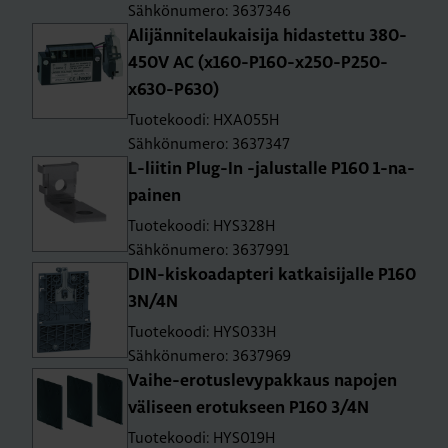
Sähkönumero: 3637346
Ali­jän­ni­te­lau­kai­si­ja hi­das­tet­tu 380-
450V AC (x160-P160-x250-P250-
x630-P630)
Tuotekoodi: HXA055H
Sähkönumero: 3637347
L-lii­tin Plug-In -ja­lus­tal­le P160 1-na­
pai­nen
Tuotekoodi: HYS328H
Sähkönumero: 3637991
DIN-kis­koa­dap­te­ri kat­kai­si­jal­le P160
3N/4N
Tuotekoodi: HYS033H
Sähkönumero: 3637969
Vai­he-ero­tus­le­vy­pak­kaus na­po­jen
vä­li­seen ero­tuk­seen P160 3/4N
Tuotekoodi: HYS019H