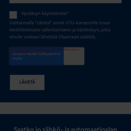
Hyväksyn käyttöehdot
*
Valitsemalla "Lähetä" annat UTU-konsernille luvan
henkilötietojesi tallentamiseen ja käsittelyyn, jotta
sinulle voidaan lähettää tilaamaasi sisältöä.
Saatko jo sähkö- ja automaatioalan