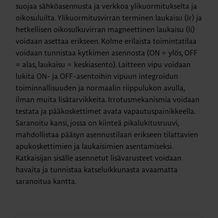
suojaa sähköasennusta ja verkkoa ylikuormitukselta ja
oikosuluilta. Ylikuormitusvirran terminen laukaisu (Ir) ja
hetkellisen oikosulkuvirran magneettinen laukaisu (Ii)
voidaan asettaa erikseen. Kolme erilaista toimintatilaa
voidaan tunnistaa kytkimen asennosta (ON = ylös, OFF
= alas, laukaisu = keskiasento). Laitteen vipu voidaan
lukita ON- ja OFF-asentoihin vipuun integroidun
toiminnallisuuden ja normaalin riippulukon avulla,
ilman muita lisätarvikkeita. Irrotusmekanismia voidaan
testata ja pääkoskettimet avata vapautuspainikkeella.
Saranoitu kansi, jossa on kiinteä pikalukitusruuvi,
mahdollistaa pääsyn asennustilaan erikseen tilattavien
apukoskettimien ja laukaisimien asentamiseksi.
Katkaisijan sisälle asennetut lisävarusteet voidaan
havaita ja tunnistaa katseluikkunasta avaamatta
saranoitua kantta.