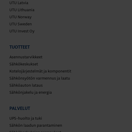
UTU Latvia
UTU Lithuania
UTU Norway
UTU Sweden
UTU Invest Oy
TUOTTEET
Asennustarvikkeet
Sähkökeskukset
Kotelojärjestelmät ja komponentit
Sähkönsyötön varmennus ja laatu
Sähköauton lataus
Sähkönjakelu ja energia
PALVELUT
UPS-huolto ja tuki
Sähkön laadun parantaminen