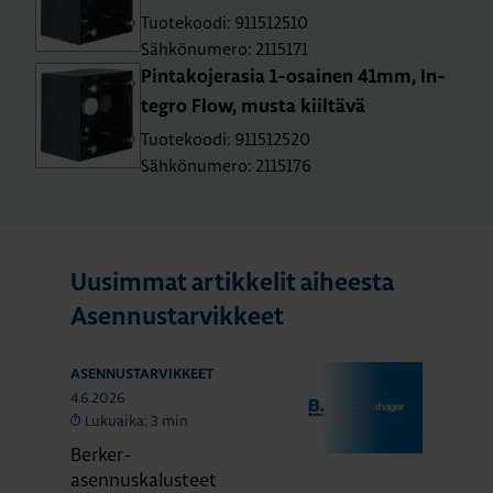
Tuotekoodi: 911512510
Sähkönumero: 2115171
Pin­ta­ko­je­ra­sia 1-osai­nen 41mm, In­
tegro Flow, musta kiil­tä­vä
Tuotekoodi: 911512520
Sähkönumero: 2115176
Uusimmat artikkelit aiheesta
Asennustarvikkeet
ASENNUSTARVIKKEET
4.6.2026
Lukuaika: 3 min
Berker-
asennuskalusteet