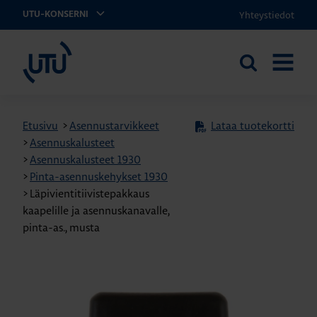
Yhteystiedot
UTU-KONSERNI
UTU
Etsi
AVAA
sivustolta
VALIKK
Etusivu
>
Asennustarvikkeet
Lataa tuotekortti
>
Asennuskalusteet
>
Asennuskalusteet 1930
>
Pinta-asennuskehykset 1930
>
Läpivientitiivistepakkaus
kaapelille ja asennuskanavalle,
pinta-as., musta