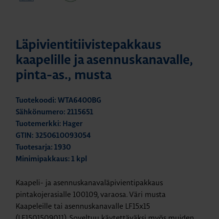
Läpivientitiivistepakkaus
kaapelille ja asennuskanavalle,
pinta-as., musta
Tuotekoodi: WTA6400BG
Sähkönumero: 2115651
Tuotemerkki: Hager
GTIN: 3250610093054
Tuotesarja: 1930
Minimipakkaus: 1 kpl
Kaapeli- ja asennuskanavaläpivientipakkaus
pintakojerasialle 100109, varaosa. Väri musta
Kaapeleille tai asennuskanavalle LF15x15
(LF1501509011). Soveltuu käytettäväksi myös muiden