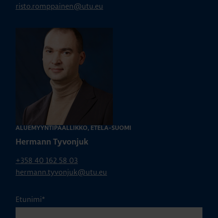
risto.romppainen@utu.eu
ALUEMYYNTIPÄÄLLIKKÖ, ETELÄ-SUOMI
Hermann Tyvonjuk
+358 40 162 58 03
hermann.tyvonjuk@utu.eu
Etunimi
*