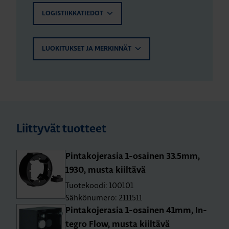
LOGISTIIKKATIEDOT
LUOKITUKSET JA MERKINNÄT
Liittyvät tuotteet
Pin­ta­ko­je­ra­sia 1-osai­nen 33.5mm,
1930, musta kiil­tä­vä
Tuotekoodi: 100101
Sähkönumero: 2111511
Pin­ta­ko­je­ra­sia 1-osai­nen 41mm, In­
tegro Flow, musta kiil­tä­vä