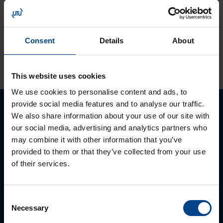
korvaa domovea
V1:n
Consent
Details
About
KATSO LISÄÄ ARTIKKELEITA
This website uses cookies
We use cookies to personalise content and ads, to
provide social media features and to analyse our traffic.
Ota yhteyttä!
We also share information about your use of our site with
our social media, advertising and analytics partners who
may combine it with other information that you’ve
Autamme mielellämme, jotta löydämme sinulle
provided to them or that they’ve collected from your use
parhaan ratkaisun. Otathan yhteyttä puhelimitse,
of their services.
sähköpostitse tai verkkolomakkeen kautta.
Consent
Necessary
Selection